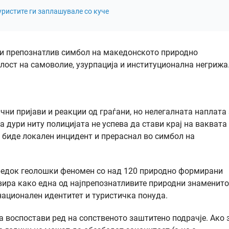
уристите ги заплашувале со куче
т и препознатлив симбол на македонското природно
илост на самоволие, узурпација и институционална негрижа
ни пријави и реакции од граѓани, но нелегалната наплата 
 дури ниту полицијата не успева да стави крај на ваквата
 биде локален инцидент и прераснал во симбол на
у редок геолошки феномен со над 120 природно формирани
вира како една од најпрепознатливите природни знаменит
национален идентитет и туристичка понуда.
 воспостави ред на сопственото заштитено подрачје. Ако 