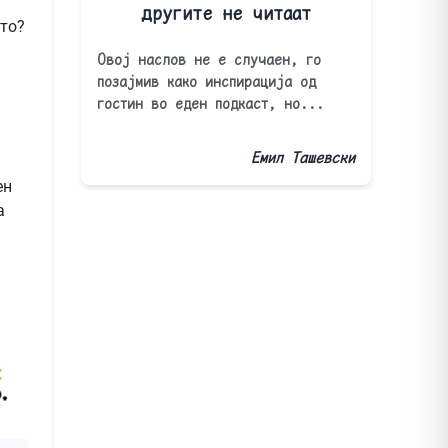
другите не читаат
што?
Овој наслов не е случаен, го
позајмив како инспирација од
гостин во еден подкаст, но...
Емил Ташевски
ен
а