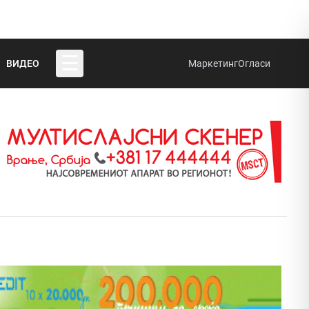
☰
ВИДЕО
Маркетинг
Огласи