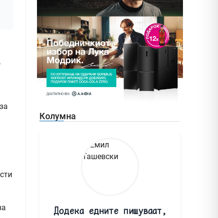
.
за
Колумна
ости
за
Додека едните пишуваат,