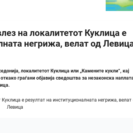
влез на локалитетот Куклица е
лната негрижа, велат од Левиц
едонија, локалитетот Куклица или „Камените кукли“, кај
 откако граѓани објавија сведоштва за незаконска наплата
вица.