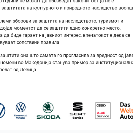
 години не можат да обезбедат законитост (а не е
а заштитата на културното и природното наследство вооп
леми зборови за заштита на наследството, туризмот и
 дојде моментот да се заштити едно конкретно место,
да биде гарант на јавниот интерес, впечатокот е дека се
вуваат сопствени правила.
 заштити она што самата го прогласила за вредност од јав
феномени во Македонија станува пример за институционалн
 велат од Левица.