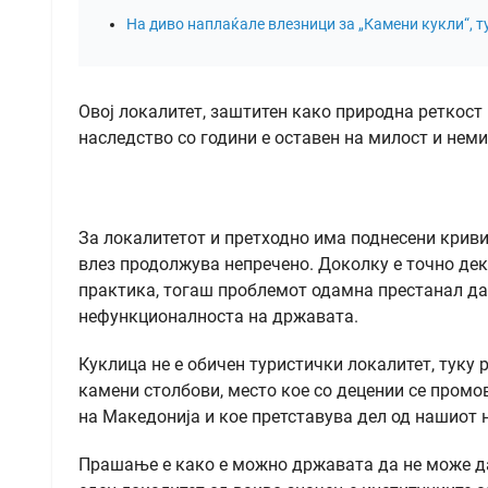
На диво наплаќале влезници за „Камени кукли“, т
Овој локалитет, заштитен како природна реткос
наследство со години е оставен на милост и нем
За локалитетот и претходно има поднесени кривич
влез продолжува непречено. Доколку е точно дека
практика, тогаш проблемот одамна престанал да
нефункционалноста на државата.
Куклица не е обичен туристички локалитет, тук
камени столбови, место кое со децении се промо
на Македонија и кое претставува дел од нашиот 
Прашање е како е можно државата да не може да