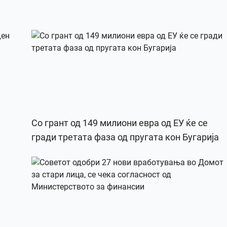
Со грант од 149 милиони евра од ЕУ ќе се
гради третата фаза од пругата кон Бугарија