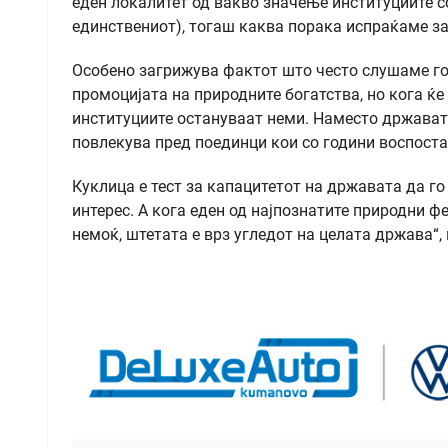
еден локалитет од вакво значење институциите со
единствениот), тогаш каква порака испраќаме з
Особено загрижува фактот што често слушаме го
промоцијата на природните богатства, но кога ќе
институциите остануваат неми. Наместо државата 
повлекува пред поединци кои со години воспоста
Куклица е тест за капацитетот на државата да го
интерес. А кога еден од најпознатите природни 
немоќ, штетата е врз угледот на целата држава“,