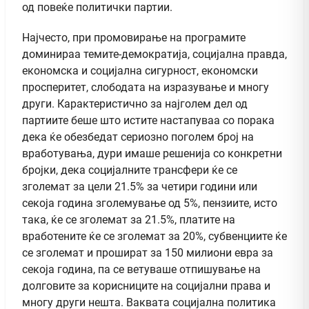
од повеќе политички партии.
Најчесто, при промовирање на програмите
доминираа темите-демократија, социјална правда,
економска и социјална сигурност, економски
просперитет, слободата на изразување и многу
други. Карактеристично за најголем дел од
партиите беше што истите настапуваа со порака
дека ќе обезбедат сериозно поголем број на
вработувања, дури имаше решенија со конкретни
бројки, дека социјалните трансфери ќе се
зголемат за цели 21.5% за четири години или
секоја година зголемување од 5%, пензиите, исто
така, ќе се зголемат за 21.5%, платите на
вработените ќе се зголемат за 20%, субвенциите ќе
се зголемат и прошират за 150 милиони евра за
секоја година, па се ветуваше отпишување на
долговите за корисниците на социјални права и
многу други нешта. Ваквата социјална политика