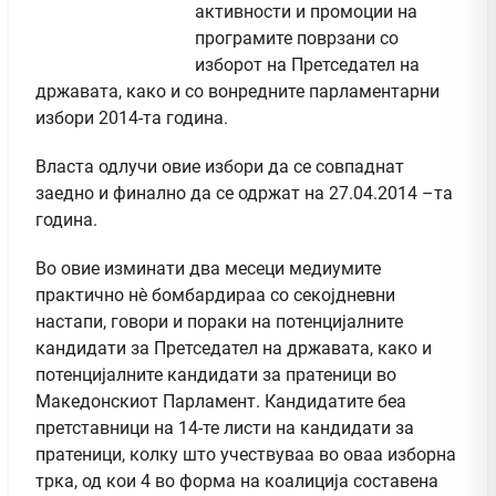
активности и промоции на
програмите поврзани со
изборот на Претседател на
државата, како и со вонредните парламентарни
избори 2014-та година.
Власта одлучи овие избори да се совпаднат
заедно и финално да се одржат на 27.04.2014 –та
година.
Во овие изминати два месеци медиумите
практично нè бомбардираа со секојдневни
настапи, говори и пораки на потенцијалните
кандидати за Претседател на државата, како и
потенцијалните кандидати за пратеници во
Македонскиот Парламент. Кандидатите беа
претставници на 14-те листи на кандидати за
пратеници, колку што учествуваа во оваа изборна
трка, од кои 4 во форма на коалиција составена