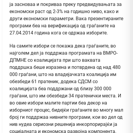
ја засноваа и покриваа преку предвидувањата за
економски раст од 2-3% на годишно ниво, како и
други економски параметри. Вака презентираните
програми беа на верификација од граѓаните на
27.04.2014 година кога се одржаа изборите.
На самите избори се покажа дека граѓаните, во
најголем дел ја поддржаа програмата на ВМРО-
ДПМНЕ со коалицијата при што ваквата
поддршка беше изразена и потврдена од над 480
000 граѓани, што на владејачката коалиција им
обезбеди 61 пратеник, додека СДСМ со
коалицијата беа поддржани од близу 300 000
граѓани, што им обезбеди 34 пратенички места. И
во овие избори малите партии беа декор на
изборниот процес, бидејќи граѓаните во многу мал
број ги поддржаа нивните програми, кои во дел од
нив нудеа сериозни решенија инкорпорирајќи ја
социјалната и економска развојна компонента.