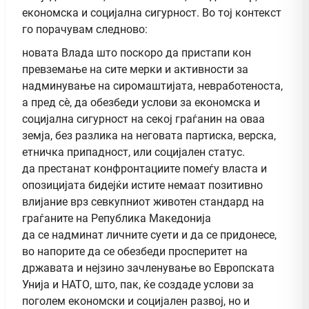
економска и социјална сигурност. Во тој контекст
го порачувам следново:
новата Влада што поскоро да пристапи кон
превземање на сите мерки и активности за
надминување на сиромаштијата, невработеноста,
а пред сè, да обезбеди услови за економска и
социјална сигурност на секој граѓанин на оваа
земја, без разлика на неговата партиска, верска,
етничка припадност, или социјален статус.
да престанат конфронтациите помеѓу власта и
опозицијата бидејќи истите немаат позитивно
влијание врз севкупниот животен стандард на
граѓаните на Република Македонија
да се надминат личните суети и да се придонесе,
во напорите да се обезбеди просперитет на
државата и нејзино зачленување во Европската
Унија и НАТО, што, пак, ќе создаде услови за
поголем економски и социјален развој, но и