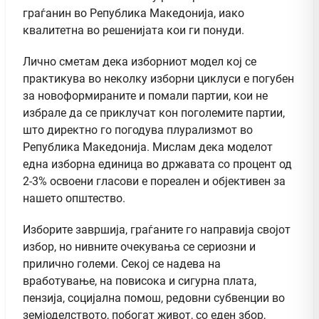
граѓанин во Република Македонија, иако
квалитетна во решенијата кои ги понуди.
Лично сметам дека изборниот модел кој се
практикува во неколку изборни циклуси е погубен
за новоформираните и помали партии, кои не
избрале да се приклучат кон поголемите партии,
што директно го погодува плурализмот во
Република Македонија. Мислам дека моделот
една изборна единица во државата со процент од
2-3% освоени гласови е пореален и објективен за
нашето општество.
Изборите завршија, граѓаните го направија својот
избор, но нивните очекувања се сериозни и
прилично големи. Секој се надева на
вработување, на повисока и сигурна плата,
пензија, социјална помош, редовни субвенции во
земјоделството, побогат живот, со еден збор,