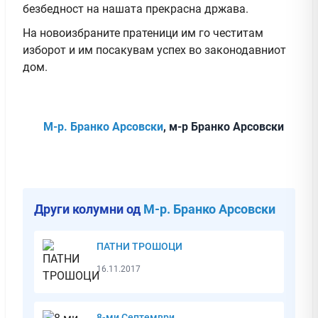
безбедност на нашата прекрасна држава.
На новоизбраните пратеници им го честитам
изборот и им посакувам успех во законодавниот
дом.
М-р. Бранко Арсовски
, м-р Бранко Арсовски
Други колумни од
М-р. Бранко Арсовски
ПАТНИ ТРОШОЦИ
16.11.2017
8-ми Септември