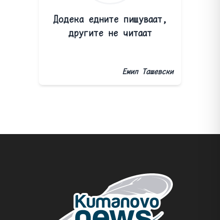
Додека едните пишуваат,
другите не читаат
Емил Ташевски