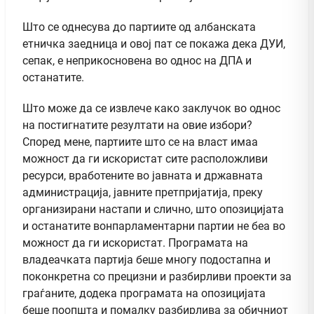
Што се однесува до партиите од албанската
етничка заедница и овој пат се покажа дека ДУИ,
сепак, е неприкосновена во однос на ДПА и
останатите.
Што може да се извлече како заклучок во однос
на постигнатите резултати на овие избори?
Според мене, партиите што се на власт имаа
можност да ги искористат сите расположливи
ресурси, вработените во јавната и државната
администрација, јавните претпријатија, преку
организирани настапи и слично, што опозицијата
и останатите вонпарламентарни партии не беа во
можност да ги искористат. Програмата на
владеачката партија беше многу подостапна и
поконкретна со прецизни и разбирливи проекти за
граѓаните, додека програмата на опозицијата
беше поопшта и помалку разбирлива за обичниот