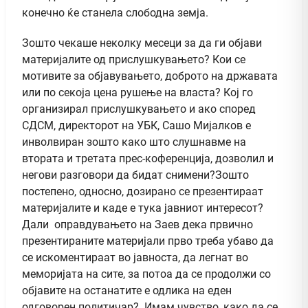
конечно ќе станела слободна земја.
Зошто чекаше неколку месеци за да ги објави
материјалите од прислушкувањето? Кои се
мотивите за објавувањето, доброто на државата
или по секоја цена рушење на власта? Кој го
организирал прислушкувањето и ако според
СДСМ, директорот на УБК, Сашо Мијалков е
инволвиран зошто како што слушнавме на
втората и третата прес-коференција, дозволил и
негови разговори да бидат снимени?Зошто
постепено, односно, дозирано се презентираат
материјалите и каде е тука јавниот интересот?
Дали оправдувањето на Заев дека првично
презентираните материјали прво треба убаво да
се искоментираат во јавноста, да легнат во
меморијата на сите, за потоа да се продолжи со
објавите на останатите е одлика на еден
одговорен политичар?. Имам чувство, како да се