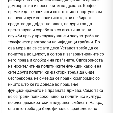
демократска и просперитетна држава. Крајно
време е да се расчисти со штетниот опортунизам
на некои луѓе во политиката, кои не бираат
средства да дојдат на власт, па дури тоа да
претставува и соработка со агенти на тајни
служби преку прислушкување и злоупотреба на
телефонски разговори на илјадници граѓани. По
ова мора да се сфати дека Уставот треба да се
почитува во целост, а со тоа и загарантираните со
него права и слободи на граѓаните. Одговорноста
на носителите на политичките функции како и на
сите други политички фактори треба да биде
беспрекорна, не смее да се прави компромис со
ништо што ќе го доведе во прашање
фунционирањето на правната држава. Само така
ќе се гради повисоко ниво на политичка култура,
во еден демократски и плурален амбиент. На крај
она што треба да биде финале е враќањето во