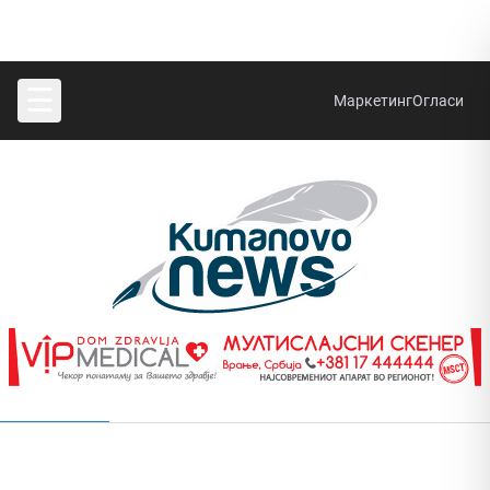
☰
Маркетинг
Огласи