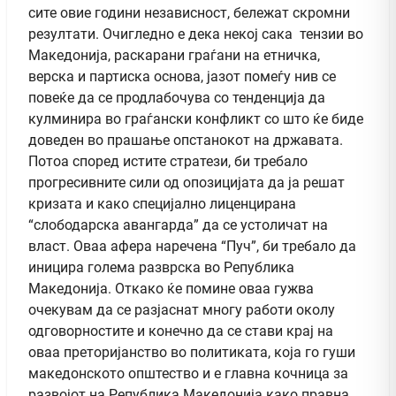
сите овие години независност, бележат скромни
резултати. Очигледно е дека некој сака тензии во
Македонија, раскарани граѓани на етничка,
верска и партиска основа, јазот помеѓу нив се
повеќе да се продлабочува со тенденција да
кулминира во граѓански конфликт со што ќе биде
доведен во прашање опстанокот на државата.
Потоа според истите стратези, би требало
прогресивните сили од опозицијата да ја решат
кризата и како специјално лиценцирана
“слободарска авангарда” да се устоличат на
власт. Оваа афера наречена “Пуч”, би требало да
иницира голема разврска во Република
Македонија. Откако ќе помине оваа гужва
очекувам да се разјаснат многу работи околу
одговорностите и конечно да се стави крај на
оваа преторијанство во политиката, која го гуши
македонското општество и е главна кочница за
развојот на Република Македонија како правна,