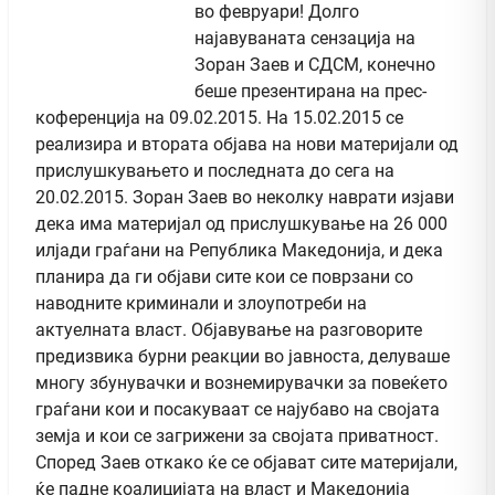
во февруари! Долго
најавуваната сензација на
Зоран Заев и СДСМ, конечно
беше презентирана на прес-
коференција на 09.02.2015. На 15.02.2015 се
реализира и втората објава на нови материјали од
прислушкувањето и последната до сега на
20.02.2015. Зоран Заев во неколку наврати изјави
дека има материјал од прислушкување на 26 000
илјади граѓани на Република Македонија, и дека
планира да ги објави сите кои се поврзани со
наводните криминали и злоупотреби на
актуелната власт. Објавување на разговорите
предизвика бурни реакции во јавноста, делуваше
многу збунувачки и вознемирувачки за повеќето
граѓани кои и посакуваат се најубаво на својата
земја и кои се загрижени за својата приватност.
Според Заев откако ќе се објават сите материјали,
ќе падне коалицијата на власт и Македонија