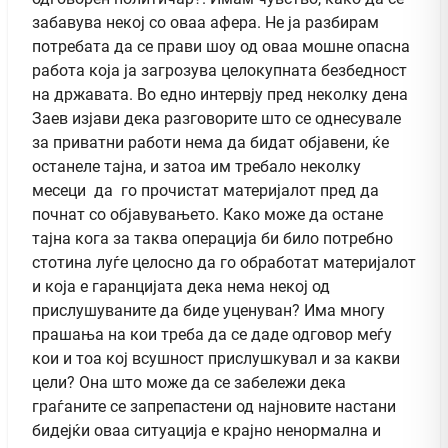
забавува некој со оваа афера. Не ја разбирам
потребата да се прави шоу од оваа мошне опасна
работа која ја загрозува целокупната безбедност
на државата. Во едно интервју пред неколку дена
Заев изјави дека разговорите што се однесувале
за приватни работи нема да бидат објавени, ќе
останеле тајна, и затоа им требало неколку
месеци да го прочистат материјалот пред да
почнат со објавувањето. Како може да остане
тајна кога за таква операција би било потребно
стотина луѓе целосно да го обработат материјалот
и која е гаранцијата дека нема некој од
прислушуваните да биде уценуван? Има многу
прашања на кои треба да се даде одговор меѓу
кои и тоа кој всушност прислушкувал и за какви
цели? Она што може да се забележи дека
граѓаните се запрепастени од најновите настани
бидејќи оваа ситуација е крајно ненормална и