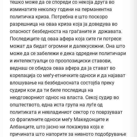
тешко може да се спореди со некоја друга во
изминатите неколку години на перманентна
политичка криза. Потребна е што поскоро
разрешница на оваа криза која ја доведува во
опасност безбедноста на граѓаните и државата.
Последиците од оваа афера која сите ги потресе
можат да бидат огромни и далекусежни. Она што
може да се забележи е дека одредени политичари
и интелектуалци со проопозициски ставови,
веднаш се обидоа оваа афера да ја стават во
корелација со меѓу-етничките односи и да најават
влошување на безбедносната состојба преку
судири кои да ти биле последица на
неодговорниот однос на власта. Секој судир во
општеството, една иста група на луѓе од
политиката и невладиниот сектор го поврзуваат
со фрагилните односи меѓу Македонците и
Албанците, што јасно ни покажува коjа е
причината што напорите за нивнотo подобрување