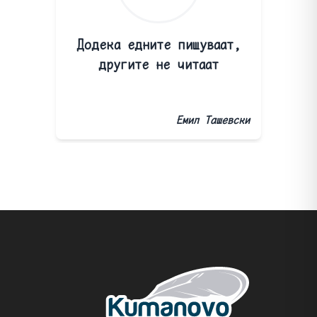
Додека едните пишуваат,
другите не читаат
Емил Ташевски