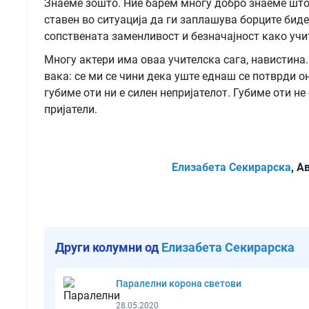
Знаеме зошто. Ние барем многу добро знаеме што 
ставен во ситуација да ги заплашува борците биде
сопствената заменливост и безначајност како учи
Многу актери има оваа учителска сага, навистина.
вака: се ми се чини дека уште еднаш се потврди о
губиме оти ни е силен непријателот. Губиме оти не
пријатели.
Елизабета Секирарска
, А
Други колумни од
Елизабета Секирарска
Паралелни корона светови
28.05.2020