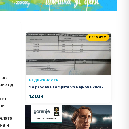
ПРЕМИУМ
 во
НЕДВИЖНОСТИ
ние од
Se prodava zemjiste vo Rajkova kuca-
Kumanovo
12 EUR
што
ни.
фелата
на и