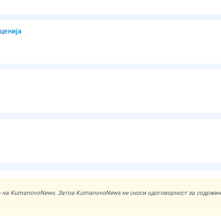
ценија
ата на KumanovoNews. Затоа KumanovoNews не сноси одоговорност за содржи