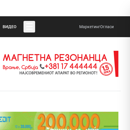
☰
ВИДЕО
Маркетинг
Огласи