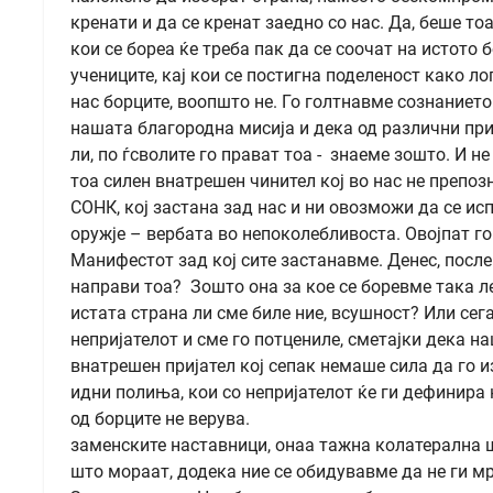
кренати и да се кренат заедно со нас. Да, беше тоа
кои се бореа ќе треба пак да се соочат на истото б
учениците, кај кои се постигна поделеност како л
нас борците, воопшто не. Го голтнавме сознанието
нашата благородна мисија и дека од различни при
ли, по ѓсволите го прават тоа - знаеме зошто. И 
тоа силен внатрешен чинител кој во нас не препоз
СОНК, кој застана зад нас и ни овозможи да се ис
оружје – вербата во непоколебливоста. Овојпат 
Манифестот зад кој сите застанавме. Денес, после 
направи тоа? Зошто она за кое се боревме така л
истата страна ли сме биле ние, всушност? Или сега
непријателот и сме го потцениле, сметајки дека н
внатрешен пријател кој сепак немаше сила да го и
идни полиња, кои со непријателот ќе ги дефинира н
од борците не верува.
заменските наставници, онаа тажна колатерална шт
што мораат, додека ние се обидувавме да не ги мр