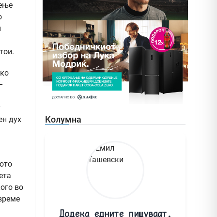
дење
о
и
тои.
ако
–
у
Колумна
ен дух
вото
ета
кого во
 време
Додека едните пишуваат,