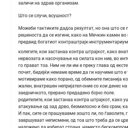
заличи на здрав организам.
Што се случи, всушност?
Можеби тактиките дадоа резултат, но она што се 
решеноста да се изгине, како на Мечкин камен во
предвид богатиот контраштрајк-инструментариум и
колегите, кои застанаа контра штрајкот, како вн
нервозата и насочување на силата кон нив, во инт
го прават тоа. Ним не ли им е преку глава од екс
почит, бидејќи немаме време да ги научиме што е т
мотивираме како порано, од обемните писанија ко
жален, внатрешен непријател-оние со кои денес на
заедничкото, прерано предадено бојно поле.
родителите, кои застанаа контра штрајкот, како 
атакување од зад дрво, безмилосно и без срам, ка
И пак, сите се прашувавме зошто ли, по ѓаволите, 
завршуваат неписмени, од тоа што треба да се црв
наложено да изберат страна, наместо бескомпром