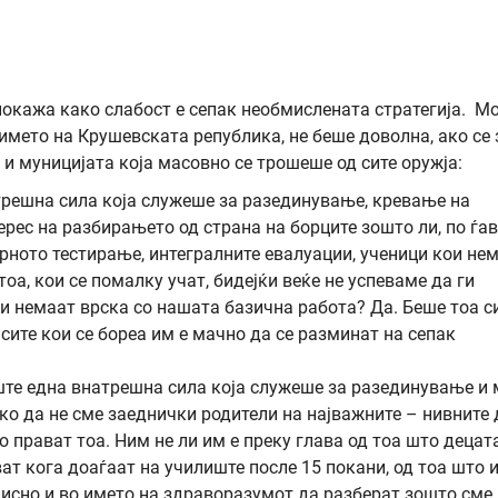
покажа како слабост е сепак необмислената стратегија. М
 името на Крушевската република, не беше доволна, ако се
 муницијата која масовно се трошеше од сите оружја:
атрешна сила која служеше за разединување, кревање на
ерес на разбирањето од страна на борците зошто ли, по ѓав
терното тестирање, интегралните евалуации, ученици кои не
оа, кои се помалку учат, бидејќи веќе не успеваме да ги
и немаат врска со нашата базична работа? Да. Беше тоа с
 сите кои се бореа им е мачно да се разминат на сепак
уште една внатрешна сила која служеше за разединување и
ко да не сме заеднички родители на најважните – нивните 
го прават тоа. Ним не ли им е преку глава од тоа што децат
ат кога доаѓаат на училиште после 15 покани, од тоа што 
исно и во името на здраворазумот да разберат зошто сме