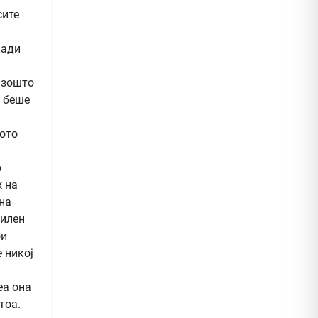
сите
нади
 зошто
, беше
ното
о
ж на
 на
силен
ои
е никој
еа она
тоа.