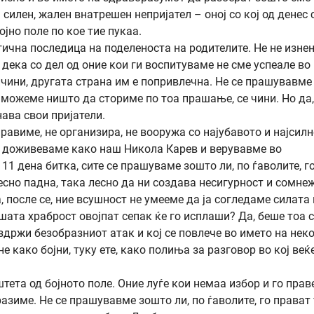
 силен, жален внатрешен непријател – оној со кој од денес 
ојно поле по кое тие пукаа.
огична последица на поделеноста на родителите. Не не изне
 дека со дел од оние кои ги воспитуваме не сме успеале во
чини, другата страна им е попривлечна. Не се прашувавме
не можеме ништо да сториме по тоа прашање, се чини. Но да
нава свои пријатели.
правиме, не организира, не вооружа со најубавото и најсил
го доживеваме како наш Никола Карев и верувавме во
11 дена битка, сите се прашуваме зошто ли, по ѓаволите, г
есно падна, така лесно да ни создава несигурност и сомне
, после се, ние всушност не умееме да ја согледаме силата
ашата храброст овојпат сепак ќе го исплаши? Да, беше тоа 
здржи безобразниот атак и кој се повлече во името на нек
е како бојни, туку ете, како полиња за разговор во кој веќ
ета од бојното поле. Оние луѓе кои немаа избор и го прав
азиме. Не се прашувавме зошто ли, по ѓаволите, го прават 