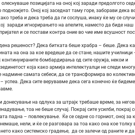
ја олеснуваше позицијата на оној кој заради предолгото се
о подножјето. Оној кој заседнат таму горе, заборави дека в
ако треба и дека треба да ги сослуша, инаку ќе му се случ
кој заради игнорирањето на апелите, наместо да биде наш
пријател и се постави контра оние во чие име всушност пос
1 дена решеност? Дека битката беше храбра – беше. Дека к
ната на она за кое вредеше да се стане, нашите училници 
ај континуираните бомбардирања од сите оружја, некои и
азединетост која како армија интелектуалци не следи мног
се надмине самата себеси, да се трансформира во колектив
 – успеа. Дека сите верувавме дека сега конечно ќе бидеме
вавме.
 донесување на одлука за штрајк требаше време, за него
надување, тоа не беше случај. Покрај сите усилби, покрај с
ката падна – повлекување. Ќе се седне со горниот, оној за 
немаше, нели, и ќе се разговара за тоа како она кое толку
ането како системско градење, да се залечи од раните и да