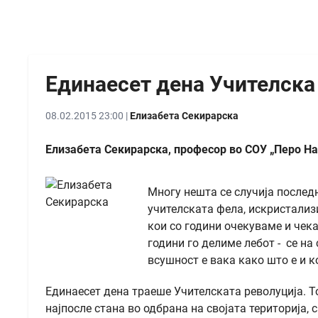
Единаесет дена Учителска
08.02.2015 23:00 |
Елизабета Секирарска
Елизабета Секирарска, професор во СОУ „Перо На
Многу нешта се случија послед
учителската фела, искристализ
кои со години очекуваме и чек
години го делиме лебот - се на
всушност е вака како што е и ко
Единаесет дена траеше Учителската револуција. 
најпосле стана во одбрана на својата територија, 