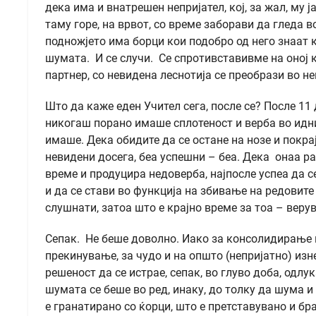
дека има и внатрешен непријател, кој, за жал, му 
таму горе, на врвот, со време заборави да гледа в
подножјето има борци кои подобро од него знаат к
шумата. И се случи. Се спротивставивме на оној 
партнер, со невидена леснотија се преобрази во не
Што да каже еден Учител сега, после се? После 1
никогаш порано имаше сплотеност и верба во идни
имаше. Дека обидите да се остане на нозе и покр
невидени досега, беа успешни – беа. Дека онаа р
време и продуцира недоверба, најпосле успеа да 
и да се стави во функција на збивање на редовите
слушнати, затоа што е крајно време за тоа – веру
Сепак. Не беше доволно. Иако за консолидирање и
прекинување, за чудо и на општо (непријатно) изне
решеност да се истрае, сепак, во глуво доба, одлу
шумата се беше во ред, инаку, до толку да шума и 
е гранатирано со ќорци, што е претставувано и бр