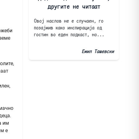
другите не читаат
Овој наслов не е случаен, го
позајмив како инспирација од
ожеби
гостин во еден подкаст, но...
 земе
Емил Ташевски
олите,
маат
илен,
 мачно
деца.
а им
им е