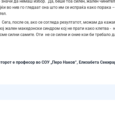
значи да немаш избор. Да, беше тоа силен, жален чинител
јќи во нив го гледаат она што им се испраќа како порака –
тел.
 Сега, после се, ако се согледа резултатот, можам да каж
ној жален македонски синдром кој не прати како клетва - 
 сме силни самите. Оти не се силни и оние кои би требало д
второт е професор во СОУ „Перо Наков“, Елизабета Секира