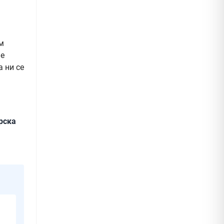
ам
не
а ни се
рска