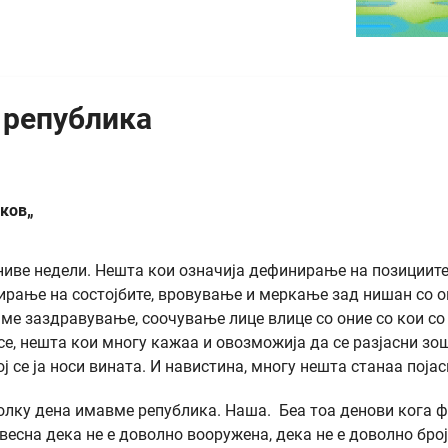
 република
ков„
ниве недели. Нешта кои означија дефинирање на позициите
ирање на состојбите, вровување и меркање зад нишан со о
аме заздравување, соочување лице влице со оние со кои со
 се, нешта кои многу кажаа и овозможија да се разјасни зо
ј се ја носи вината. И навистина, многу нешта станаа појас
Толку дена имавме република. Наша. Беа тоа денови кога 
свесна дека не е доволно вооружена, дека не е доволно број