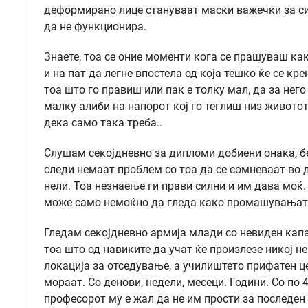
деформирано лице стануваат маски важечки за си
да не функционира.
Знаете, тоа се оние моменти кога се прашуваш ка
и на пат да легне впостела од која тешко ќе се к
тоа што го правиш или пак е толку мал, да за нег
малку алиби на напорот кој го теглиш низ живото
дека само така треба..
Слушам секојдневно за дипломи добиени онака, бе
следи немаат проблем со тоа да се сомневаат во д
нели. Тоа незнаење ги прави силни и им дава моќ. 
може само немоќно да гледа како промашувањата
Гледам секојдневно армија млади со невиден капа
тоа што од навиките да учат ќе произлезе никој н
локација за отседување, а училиштето прифатен це
мораат. Со денови, недели, месеци. Години. Со по 4
професорот му е жал да не им прости за последен 