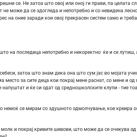
решни се. Не затоа што овој или оној ги прави, па целата с
не може да се здогледа и непотребно и со невидена лесно
ерес на оние заради кои овој прекрасен систем само и треба
што на последица непотребно и некоректно ќе и се лутиш, 
себеси, затоа што знам дека она што сум јас во мојата уч
ма место за сите деца кои покрај мене раснат, со мене и од
е напуштат и ќе си одат од средношколските клупи - тие тоа
 во немоќ се мирам со здушното одмолчување, кое креира 
 молк и покрај кривите шевови, што може да се очекува од
ле?