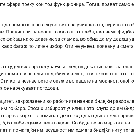
те сфери преку кои тоа функционира. Тогаш прават само 
ко да помогнеш во лекувањето на училницата, сериозно за
рене. Правиш ли ти воопшто како што треба, ако нема фидбе
о се фаќаш како давеник за сламка, во обид да му дадеш у
т како багаж по личен избор. Оти не умееш поинаку и смет
з студентско препотување и гледам дека тие кои таа опа
ипломите и знаењето добиени чесно, оти не знаат што е то
Оти кога незнаењето е оружје во рацете на моќниот, оној к
 се нарекуваат погодоци.
цитет, закржлавени во работните навики бидејќи разбрале
е им го бара. Свесно избираат училишната клупа да им бид
нтар во кој ќе го поминат денот од една единствена причи
, 5, 6 слаби оценки цела година. Со будење во мај, кога на
пат и помагајќи им, всушност им одмага бидејќи ниту тога