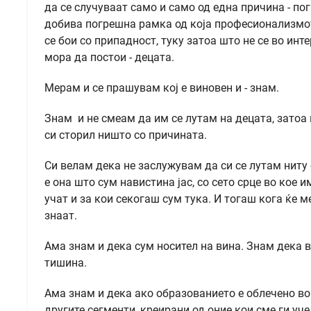
да се случуваат само и само од една причина - пог
добива погрешна рамка од која професионализмот 
се бои со припадност, туку затоа што не се во инт
мора да постои - децата.
Мерам и се прашувам кој е виновен и - знам.
Знам и не смеам да им се лутам на децата, затоа 
си сторил ништо со причината.
Си велам дека не заслужувам да си се лутам ниту 
е она што сум навистина јас, со сето срце во кое и
учат и за кои секогаш сум тука. И тогаш кога ќе м
знаат.
Ама знам и дека сум носител на вина. Знам дека
тишина.
Ама знам и дека ако образованието е облечено во
другите сегменти, креирани од оние кои сме ги уче