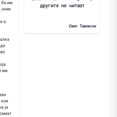
. Ќе им
другите не читаат
д оние
а е,
Емил Ташевски
талка
 да
 во
оја
е им
вен
е кои
а ја
 смеат