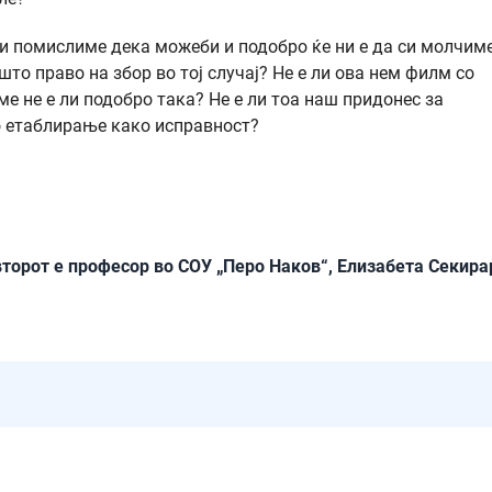
си помислиме дека можеби и подобро ќе ни е да си молчиме
о право на збор во тој случај? Не е ли ова нем филм со
е не е ли подобро така? Не е ли тоа наш придонес за
о етаблирање како исправност?
второт е професор во СОУ „Перо Наков“, Елизабета Секира