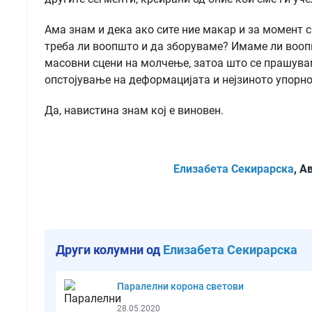
Ама знам и дека ако сите ние макар и за момент 
треба ли воопшто и да зборуваме? Имаме ли воопшт
масовни сцени на молчење, затоа што се прашувам
опстојување на деформацијата и нејзиното упорн
Да, навистина знам кој е виновен.
Елизабета Секирарска
, А
Други колумни од
Елизабета Секирарска
Паралелни корона светови
28.05.2020