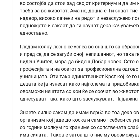
во состојба да стои зад својот критериум и да им 
треба за во животот. Ама не, доцна е. Ги знаат тие
надвор, високо качени на ридот и незаслужено поз
подножјето и сакаат да ги научат дека качувањето 
едноставно.
Гледам колку лесно се успеа во она што за образ
и пред се, да се загуби оној непишаниот, но така
бидеш Учител, мора да бидеш Добар човек. Сето о
професијата и на осетот за професионална одговор
училницата. Оти така единствениот Крст кој ќе го 
децата ќе ја изнесат како најголемата придобивка
овозможи нештата со кои ќе се соочат во животот 
однесуваат така како што заслужуваат. Најважнат
Знаете, силно сакам да имам верба во тоа дека ов
организам кој јаде до коска и самиот себеси се уни
со години молкум го храниме со сопствената слабо
има силата. Таков е затоа што ние му овозможува