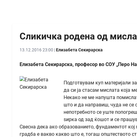
Сликичкa родена од мисла
13.12.2016 23:00 |
Елизабета Секирарска
Елизабета Секирарска, професор во СОУ „Перо На
Подготвувам куп материјали за
да си ја стасам мислата која м
Некако не ме напушта помислат
што и да направиш, чуда не се 
непотребното се уште попогреш
ѕирка од зад ќошот и се прашув
Свесна дека ако образованието, фундаментот кој 
градба е вакво какво што е, тогаш општеството ст