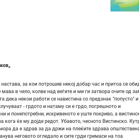
ков„
 настава, за кои потрошив некој добар час и притоа се об
е мава в чело, колве над веѓите и ми ги затвора очите од з
а дека некои работи се навистина со предзнак "попусто" и
случуваат - грдото и натаму си е грдо, погрешното и
ни и понепотребни, искривеното е уште покриво, а вистинс
а кога ќе му дојде редот. Убавото, чесното Вистинско. Кут
мора да е здрав за да држи на плеќите здрава општествен
анува неговото огледало и сите грди гримаси на тоа