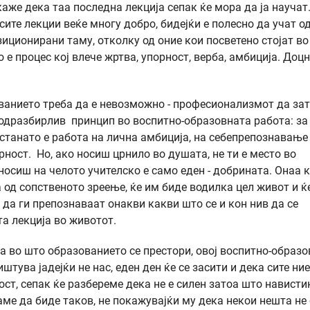
каже дека таа последна лекција сепак ќе мора да ја научат
 сите лекции веќе многу добро, бидејќи е полесно да учат о
иционирани таму, отколку од оние кои посветено стојат во
е процес кој влече жртва, упорност, верба, амбиција. Доцн
ованието треба да е невозможно - професионализмот да за
 подразбирлив принцип во воспитно-образовната работа: за
станато е работа на лична амбиција, на себепрепознавање
ност. Но, ако носиш црнило во душата, не ти е место во
носиш на челото учителско е само еден - добрината. Онаа к
 од сопственото зреење, ќе им биде водилка цел живот и ќ
да ги препознаваат онакви какви што се и кон нив да се
а лекција во животот.
а во што образованието се престори, овој воспитно-образо
штува јадејќи не нас, еден ден ќе се засити и дека сите ни
ст, сепак ќе разбереме дека не е силен затоа што навистин
ме да биде таков, не покажувајќи му дека некои нешта не