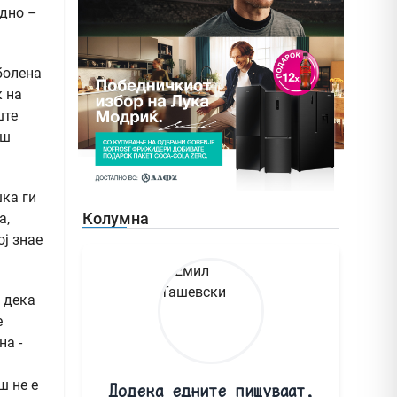
едно –
болена
к на
ште
аш
шка ги
Колумна
а,
ој знае
 дека
е
на -
ш не е
Додека едните пишуваат,