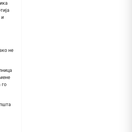
лика
тија
 и
ако не
илница
 мене
 го
општа