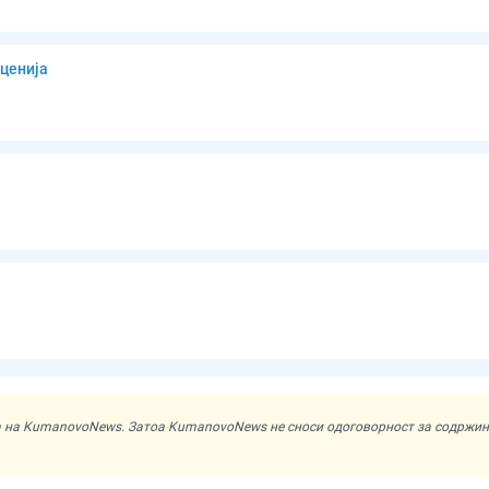
ценија
ата на KumanovoNews. Затоа KumanovoNews не сноси одоговорност за содржи