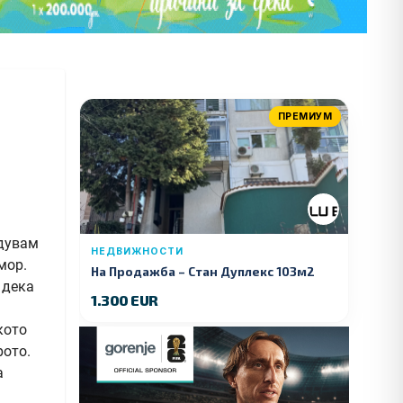
ПРЕМИУМ
идувам
НЕДВИЖНОСТИ
амор.
На Продажба – Стан Дуплекс 103м2
 дека
1.300 EUR
кото
рото.
а