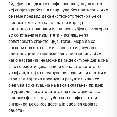
бидејќи знае дека е професионалец со дигнитет
кој својата работа ја извршува без притисоци. Ако
се земе предвид дека екстерното тестирање се
покажа и докажа како алатка која од
наставникот направи исплашен субјект, несигурен
во сопствените квалитети и исплашен за
сопствената егзистенција, тогаш мора да се
нагласи она што веќе и гласно го изјавуваат
наставниците: станавме лоши наставници. Ако
како наставник не може да биде сигурен дека она
што го работи цела година е она што детето го
усвојува, а тој го вреднува низ различни алатки и
стои зад тој така вреднуван резултат, како се
очекува во ситуација на вака еклатанен пример
на уривање на авторитетот на наставникот да
покаже ефикаснот, љубов кон професијата и
ангажирање со кое досега ја работел својата
работа?