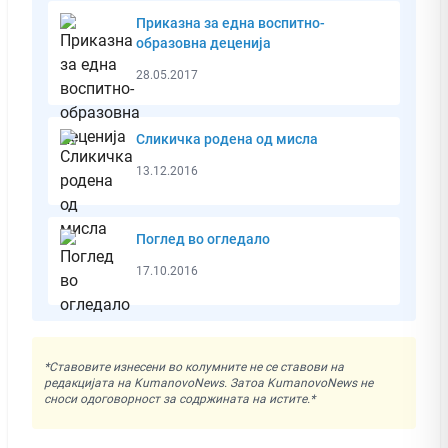
Приказна за една воспитно-
образовна деценија
28.05.2017
Сликичкa родена од мисла
13.12.2016
Поглед во огледало
17.10.2016
*Ставовите изнесени во колумните не се ставови на
редакцијата на KumanovoNews. Затоа KumanovoNews не
сноси одоговорност за содржината на истите.*