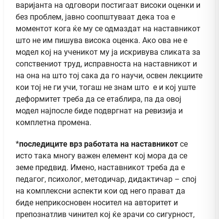
варијанта на одговори постигаат високи оценки и
без проблем, јавно соопштуваат дека тоа е
моментот кога ќе му се одмаздат на наставникот
што не им пишува висока оценка. Ако ова не е
модел кој на ученикот му ја искривува сликата за
сопствениот труд, исправноста на наставникот и
на она на што тој сака да го научи, освен лекциите
кои тој не ги учи, тогаш не знам што е и кој уште
деформитет треба да се етаблира, па да овој
модел најпосле биде подвргнат на ревизија и
комплетна промена.
*
последиците врз работата на наставникот
се
исто така многу важен елемент кој мора да се
земе предвид. Имено, наставникот треба да е
педагог, психолог, методичар, дидактичар – спој
на комплексни аспекти кои од него прават да
биде неприкосновен носител на авторитет и
препознатлив чинител кој ќе зрачи со сигурност,