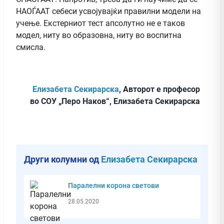
НАОЃААТ себеси усвојувајќи правилни модели на
учење. Екстерниот тест апсолутно не е таков
модел, ниту во образовна, ниту во воспитна
смисла.
Елизабета Секирарска
, Авторот е професор
во СОУ „Перо Наков“, Елизабета Секирарска
Други колумни од
Елизабета Секирарска
Паралелни корона светови
28.05.2020