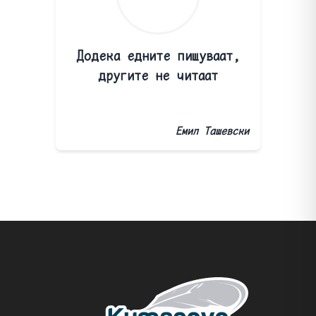
Додека едните пишуваат,
другите не читаат
Емил Ташевски