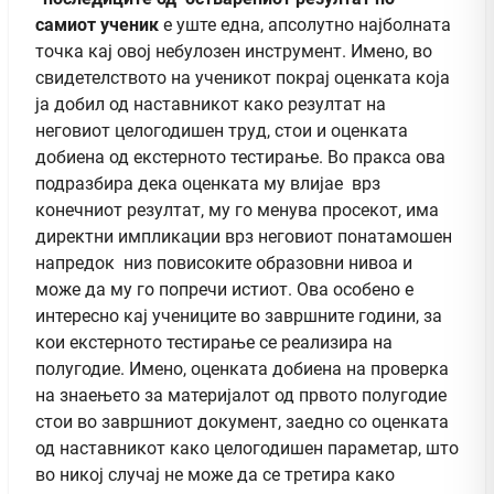
самиот ученик
е уште една, апсолутно најболната
точка кај овој небулозен инструмент. Имено, во
свидетелството на ученикот покрај оценката која
ја добил од наставникот како резултат на
неговиот целогодишен труд, стои и оценката
добиена од екстерното тестирање. Во пракса ова
подразбира дека оценката му влијае врз
конечниот резултат, му го менува просекот, има
директни импликации врз неговиот понатамошен
напредок низ повисоките образовни нивоа и
може да му го попречи истиот. Ова особено е
интересно кај учениците во завршните години, за
кои екстерното тестирање се реализира на
полугодие. Имено, оценката добиена на проверка
на знаењето за материјалот од првото полугодие
стои во завршниот документ, заедно со оценката
од наставникот како целогодишен параметар, што
во никој случај не може да се третира како