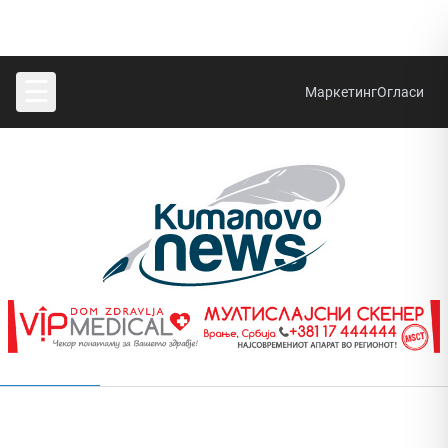
☰
Маркетинг
Огласи