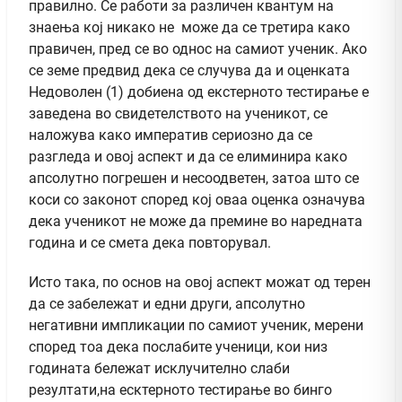
правилно. Се работи за различен квантум на
знаења кој никако не може да се третира како
правичен, пред се во однос на самиот ученик. Ако
се земе предвид дека се случува да и оценката
Недоволен (1) добиена од екстерното тестирање е
заведена во свидетелството на ученикот, се
наложува како императив сериозно да се
разгледа и овој аспект и да се елиминира како
апсолутно погрешен и несоодветен, затоа што се
коси со законот според кој оваа оценка означува
дека ученикот не може да премине во наредната
година и се смета дека повторувал.
Исто така, по основ на овој аспект можат од терен
да се забележат и едни други, апсолутно
негативни импликации по самиот ученик, мерени
според тоа дека послабите ученици, кои низ
годината бележат исклучително слаби
резултати,на есктерното тестирање во бинго