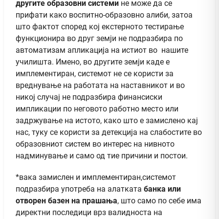
другите образовни системи
не може да се
прифати како воспитно-образовно алиби, затоа
што фактот според кој екстерното тестирање
функционира во друг земји не подразбира по
автоматизам апликација на истиот во нашите
училишта. Имено, во другите земји каде е
имплементиран, системот не се користи за
вреднување на работата на наставникот и во
никој случај не подразбира финансиски
импликации по неговото работно место или
задржување на истото, како што е замислено кај
нас, туку се користи за детекција на слабостите во
образовниот систем во интерес на нивното
надминување и само од тие причини и постои.
*вака замислен и имплементиран,системот
подразбира употреба на алатката
банка или
отворен базен на прашања
, што само по себе има
директни последици врз валидноста на