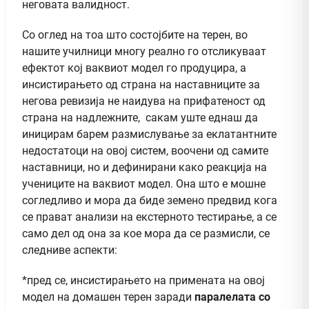
неговата валидност.
Со оглед на тоа што состојбите на терен, во
нашите училници многу реално го отсликуваат
ефектот кој ваквиот модел го продуцира, а
инсистирањето од страна на наставниците за
негова ревизија не наидува на прифатеност од
страна на надлежните, сакам уште еднаш да
иницирам барем размислување за еклатантните
недостатоци на овој систем, воочени од самите
наставници, но и дефинирани како реакција на
учениците на ваквиот модел. Она што е мошне
согледливо и мора да биде земено предвид кога
се прават анализи на екстерното тестирање, а се
само дел од она за кое мора да се размисли, се
следниве аспекти:
*пред се, инсистирањето на примената на овој
модел на домашен терен заради
паралелата со