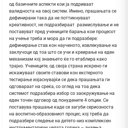
од базичните аспекти кои ја подриваат
валидноста на овој систем. Имено, прашањата се
дефинирани така да не поттикнуваат
креативност, не подразбираат размислување и не
поставуват пред учениците барања кои процесот
на учење треба и мора да ги подразбере:
дефинирање став кон наученото, извлекување на
заклучоци од тоа што се учи и креирање на еден
механизам кој знаењето ќе го етаблира како
трајно. Учениците, од своја страна искрено ги
искажуваат своите ставови кон екстерното
тестирање изјаснувајќи се дека прашањата ги
одговараат на среќа, со оглед на тоа дека
системот подразбира избор со заокружување на
еден точен одговор од понудените 4 опции. Се
поставува прашање каде се загуби сериозноста
на воспитно-образовниот процес, кој треба да
подразбере следење на детето низ комплексен
инструментариум целата година – знаења,