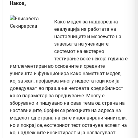
Наков„
Како модел за надворешна
евалуација на работата на
наставниците и мерењето на
знаењата на учениците,
системот на екстерно
тестирање веќе некоја година е
имплементиран во основните и средните
училишта и функционира како наметнат модел,
кој за жал, пројавува многу недостатоци кои ја
доведуваат во прашање неговата кредибилност
како параметар за вреднување. Многу е
зборувано и пишувано на оваа тема од страна на
наставниците, бројни се реакциите на адреса на
моделот од страна на сите инволвирани чинители,
но и покрај се, екстерниот тест останува аспект на
кој надлежните инсистираат и ја нагласуваат