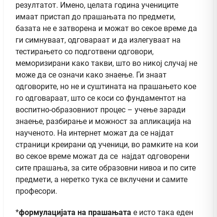
резултатот. Имено, целата година учениците
имаат пристап до прашањата по предмети,
базата не е затворена и можат во секое време да
ги симнуваат, одговараат и да излегуваат на
тестирањето со подготвени одговори,
меморизирани како такви, што во никој случај не
може да се означи како знаење. Ги знаат
одговорите, но не и суштината на прашањето кое
го одговараат, што се коси со фундаментот на
воспитно-образовниот процес – учење заради
знаење, разбирање и можност за апликација на
наученото. На интернет можат да се најдат
страници креирани од ученици, во рамките на кои
во секое време можат да се најдат одговорени
сите прашања, за сите образовни нивоа и по сите
предмети, а неретко тука се вклучени и самите
професори.
*
формулацијата на прашањата
е исто така еден