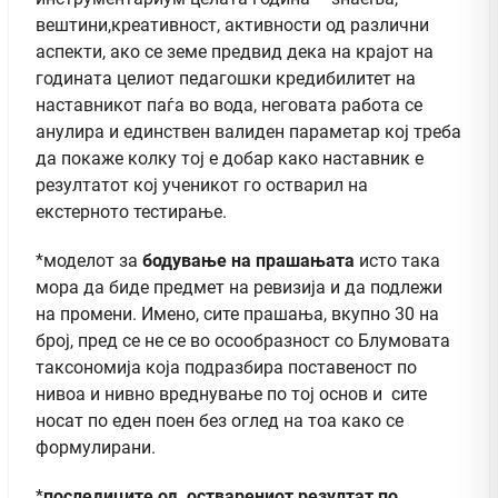
вештини,креативност, активности од различни
аспекти, ако се земе предвид дека на крајот на
годината целиот педагошки кредибилитет на
наставникот паѓа во вода, неговата работа се
анулира и единствен валиден параметар кој треба
да покаже колку тој е добар како наставник е
резултатот кој ученикот го остварил на
екстерното тестирање.
*моделот за
бодување на прашањата
исто така
мора да биде предмет на ревизија и да подлежи
на промени. Имено, сите прашања, вкупно 30 на
број, пред се не се во осообразност со Блумовата
таксономија која подразбира поставеност по
нивоа и нивно вреднување по тој основ и сите
носат по еден поен без оглед на тоа како се
формулирани.
*
последиците од остварениот резултат по