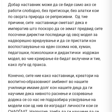
Добар наставник може да се биде само ако се
работи слободно, без притисоци, без алатки кои
по својата природа се репресивни. Од тие
причини, сите наставници сметаат дека е
императив што поскоро да се земат предвид сите
посочени директни последици од овој модел за
надворешно вреднување и да се пристапи кон
воспоставување на еден сосема нов, хуман,
педагошки, психолошки и дидактички издржан
модел, во чие креирање ќе бидат вклучени и тие,
како луѓе од пракса.
Конечно, сите ние како наставници, креатори на
воспитно-образовниот амбиент во нашите
училници имаме долг кон нашите деца да ги
научиме дека нивното раснење и созревање
додека се со нас не подразбира усвојување на
модели кои од нив ќе изградат личности кои се
СНАОЃААТ. Напротив, треба да ги научиме да се