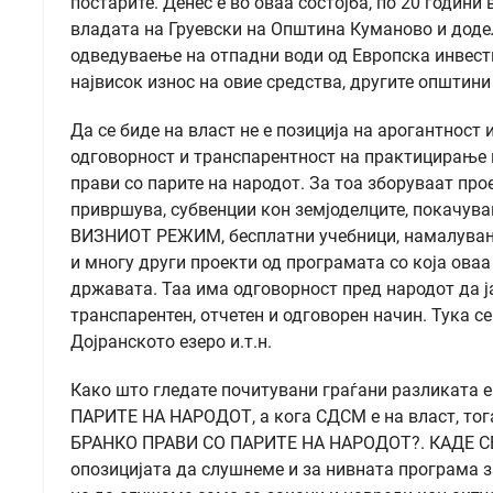
постарите. Денес е во оваа состојба, по 20 години
владата на Груевски на Општина Куманово и доде
одведуваење на отпадни води од Европска инвести
највисок износ на овие средства, другите општини
Да се биде на власт не е позиција на арогантност 
одговорност и транспарентност на практицирање 
прави со парите на народот. За тоа зборуваат про
привршува, субвенции кон земјоделците, покачув
ВИЗНИОТ РЕЖИМ, бесплатни учебници, намалување 
и многу други проекти од програмата со која ова
државата. Таа има одговорност пред народот да ј
транспарентен, отчетен и одговорен начин. Тука с
Дојранското езеро и.т.н.
Како што гледате почитувани граѓани разликата е
ПАРИТЕ НА НАРОДОТ, а кога СДСМ е на власт, то
БРАНКО ПРАВИ СО ПАРИТЕ НА НАРОДОТ?. КАДЕ СЕ
опозицијата да слушнеме и за нивната програма з