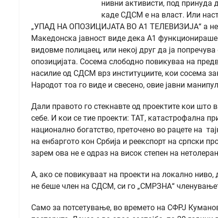
нивни активисти, под принуда 
каде СДСМ е на власт. Или нас
„УПАД НА ОПОЗИЦИЈАТА ВО А1 ТЕЛЕВИЗИЈА“ а не ка
Македонска јавност виде дека А1 функционираше 
видовме полицаец, или некој друг да ја попречува
опозицијата. Сосема слободно повикуваа на предв
насилие од СДСМ врз институциите, кои сосема за
Народот тоа го виде и свесено, овие јавни манипу
Дали правото го стекнавте од проектите кои што 
себе. И кои се тие проекти: ТАТ, катастрофална п
национално богатство, преточено во рацете на та
на енбаргото кон Србија и реекспорт на српски 
зарем ова не е одраз на висок степен на нетолера
А, ако се повикуваат на проекти на локално ниво
не беше член на СДСМ, си го „СМРЗНА“ членувањет
Само за потсетување, во времето на СФРЈ Куманов