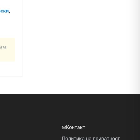
вски
,
ната
✉
Контакт
Политика на приватност