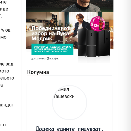
ите
виде
.
 % од
амо
ле зад
кото
Колумна
шењето
Па
мандат
аат
Додека едните пишуваат,