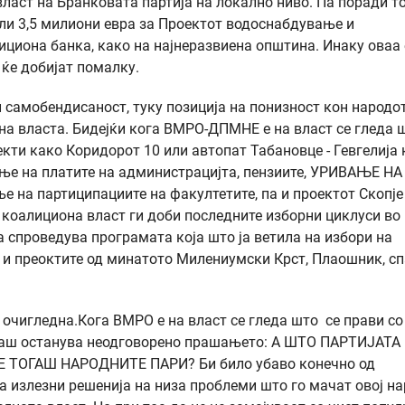
 власт на Бранковата партија на локално ниво. Па поради т
ли 3,5 милиони евра за Проектот водоснабдување и
циона банка, како на најнеразвиена општина. Инаку оваа 
 ќе добијат помалку.
и самобендисаност, туку позиција на понизност кон народот
на власта. Бидејќи кога ВМРО-ДПМНЕ е на власт се гледа 
екти како Коридорот 10 или автопат Табановце - Гевгелија к
ање на платите на администрацијта, пензиите, УРИВАЊЕ НА
на партиципациите на факултетите, па и проектот Скопје
а коалициона власт ги доби последните изборни циклуси во
а спроведува програмата која што ја ветила на избори на
е и преоктите од минатото Милениумски Крст, Плаошник, сп
 очигледна.Кога ВМРО е на власт се гледа што се прави со
гаш останува неодговорено прашањето: А ШТО ПАРТИЈАТА
 ТОГАШ НАРОДНИТЕ ПАРИ? Би било убаво конечно од
а излезни решенија на низа проблеми што го мачат овој на