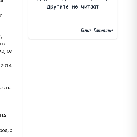
оа
другите не читаат
е
Емил Ташевски
,
што
ој се
 2014
ас на
 НА
род, а