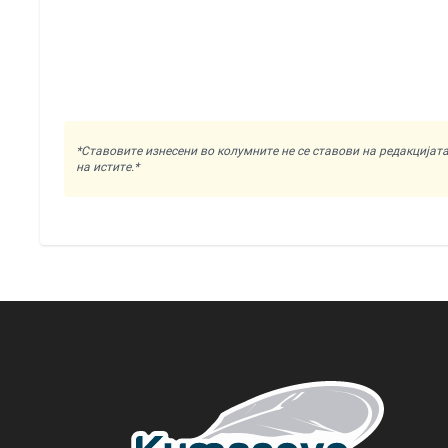
*Ставовите изнесени во колумните не се ставови на редакциј
на истите.*