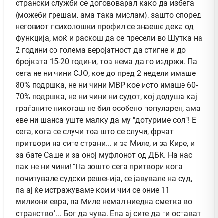
странски служби се догововарал како да избега
(можеби грешам, ама така мислам), зашто според
неговиот психолошки профил се знаеше дека од
функција, моќ и раскош да се пресели во Шутка на
2 години со голема веројатност да стигне и до
бројката 15-20 години, тоа нема да го издржи. Па
сега не ни чини СЈО, кое до пред 2 недели имаше
80% подршка, не ни чини МВР кое исто имаше 60-
70% подршка, не ни чини ни судот, кој додуша кај
граѓаните никогаш не бил особено популарен, ама
еве ни шанса уште малку да му "дотуриме сол"! Е
сега, кога се случи тоа што се случи, фрчат
притвори на сите страни... и за Миле, и за Кире, и
за бате Саше и за оној муфлонот од ДБК. На нас
пак не ни чини! "Па зошто сега притвори кога
почитувале судски решенија, се јавувале на суд,
па ај ќе истражуваме кои и чии се оние 11
милиони евра, па Миле немал ниедна сметка во
странство"... Бог да чува. Епа ај сите да ги остават