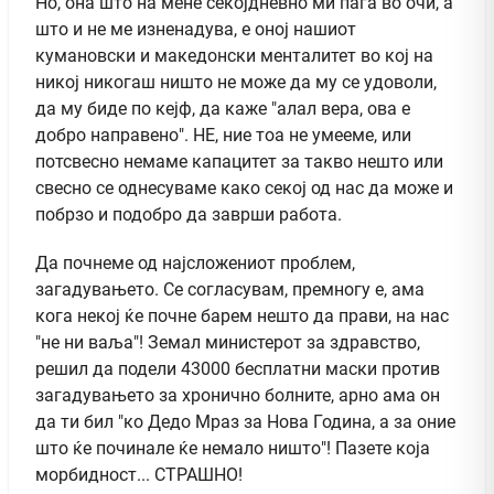
Но, она што на мене секојдневно ми паѓа во очи, а
што и не ме изненадува, е оној нашиот
кумановски и македонски менталитет во кој на
никој никогаш ништо не може да му се удоволи,
да му биде по кејф, да каже "алал вера, ова е
добро направено". НЕ, ние тоа не умееме, или
потсвесно немаме капацитет за такво нешто или
свесно се однесуваме како секој од нас да може и
побрзо и подобро да заврши работа.
Да почнеме од најсложениот проблем,
загадувањето. Се согласувам, премногу е, ама
кога некој ќе почне барем нешто да прави, на нас
"не ни ваља"! Земал министерот за здравство,
решил да подели 43000 бесплатни маски против
загадувањето за хронично болните, арно ама он
да ти бил "ко Дедо Мраз за Нова Година, а за оние
што ќе починале ќе немало ништо"! Пазете која
морбидност... СТРАШНО!