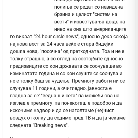
полиња се редат со невидена
брзина и целиот "систем на
вести" и известувања дојде на
ниво на она што американците
го викаат "24-hour circle news", односно дека секоја
најнова вест за 24 часа веќе е стара бидејки
дошла нова, "посочна" од претходната. Тоа и не е
толку страшно, а со оглед на состојбите односно
предизвиците со кои државата се соочуваше во
изминатата година и со кои сеуште се соочува и
не е толку баш за чудење. Премногу работи ни се
случуваа 11 години, а очигледно, јавноста е
гладна за се‘ "веднаш и сега" па можеби ова на
изглед е премногу, па понекогаш е подобро и да
искочиме надвор и да се наголтаме (не)чист
воздух отколку да седиме пред ТВ и да ја чекаме
следната "Breaking news".