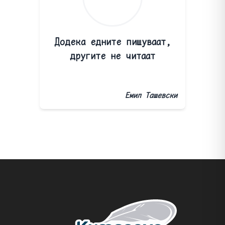
Додека едните пишуваат,
другите не читаат
Емил Ташевски