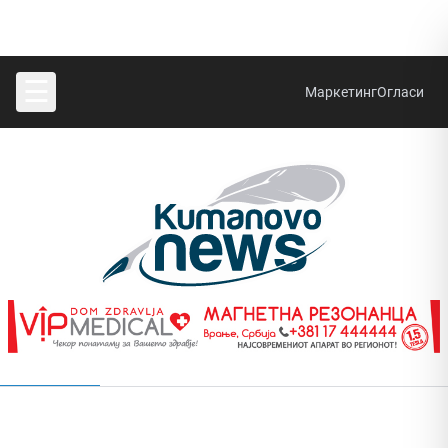
☰
Маркетинг
Огласи