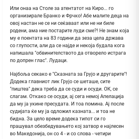
Или онаа на Столе за атентатот на Киро... го
организирале Бранко и Фрчко! Абе малите деца на
овој настан не се ни сеќаваат или не ни биле
родени, ама ние постарите луди сме?! Не знам која
му е поентата на 83 години да зеза цела држава
со глупости, али да се најде и некоја будала кога
напишала "обвинителството да отворело истрага
по допрен глас". Лудаци.
Најбоља секако е "Сказната за Грујо и другарите"!
Додека главниот лик Грујо се шеташе, сите
"пиштеа" дека треба да се суди и осуди. ОК, се
слагам. Откако се осуди, ај сега немој Апелација
да му ја укине пресудата. И тоа помина. Ај после
судијата ќе му ја одложил казната... и тоа не
бидна. За цело време додека типот си го
прашувал обезбедувањето кој затвор е најлесен
во Македонија, он со 4 - и со слова - четири