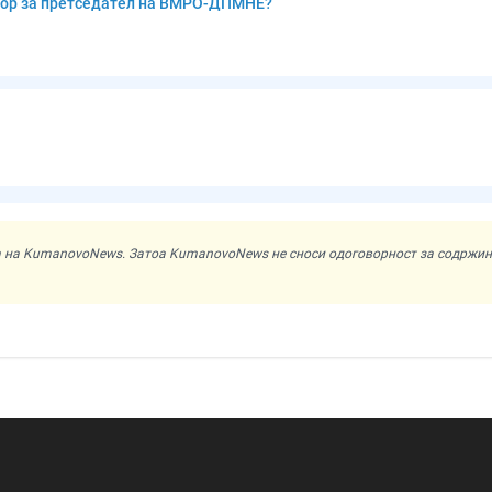
бор за претседател на ВМРО-ДПМНЕ?
ата на KumanovoNews. Затоа KumanovoNews не сноси одоговорност за содржи