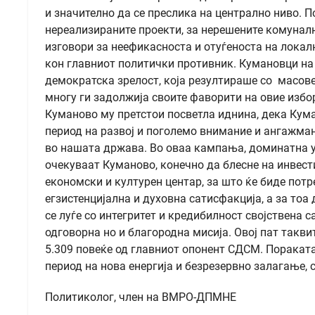
и значително да се преслика на централно ниво.
нереализираните проекти, за нерешените комунални
изговори за неефикасноста и отуѓеноста на локал
кон главниот политички противник. Кумановци на 
демократска зрелост, која резултираше со масове
многу ги задолжија своите фаворити на овие избо
Куманово му претстои посветла иднина, дека Кума
период на развој и поголемо внимание и ангажман
во нашата држава. Во оваа кампања, доминатна у
очекуваат Куманово, конечно да блесне на инвест
економски и културен центар, за што ќе биде потр
егзистенцијална и духовна сатисфакција, а за тоа
се луѓе со интегритет и кредибилност својствена 
одговорна но и благородна мисија. Овој пат таквит
5.309 повеќе од главниот опонент СДСМ. Пораката 
период на нова енергија и безрезервно залагање, 
Политиколог, член на ВМРО-ДПМНЕ