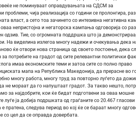
 Повеќе не поминуваат оправдувањата на СДСМ за
 проблеми, чија реализација со години се пролонгира, раз
ната власт, а сето тоа зачинето со интезивна негативна к
оваа непристојна и негаторска кампања одговорија со ра
н одзив. Тие, со огромната поддршка што ја демонстрираа
ри. На виделина излегоа многу надежи и очекувања дека н
ново ќе отвори нова страница од своето постоење, дека с
 за потребите на градот од сите релевантни политички фа
лога имаа економските теми и затоа сите со полно право
ициската мапа на Република Македонија, да прерасне во г
ебно многу работа, многу труд за повторно луѓето да дожи
 да не мораат да го напуштаат градот. За такво нешто, пот
само за најдобрите, кои ќе бидат подготвени за оваа мошне
е луѓе ја добија подршката од граѓаните со 20.467 гласови
е пратена, следува период во кој ќе се бараат многу одгов
се со цел да се оправда довербата.