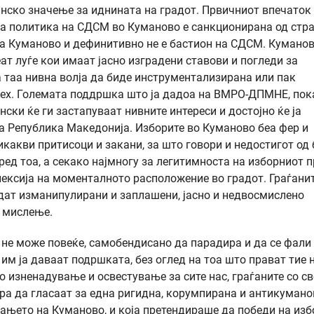
нско значење за иднината на градот. Првичниот впечаток 
на политика на СДСМ во Куманово е санкционирана од стра
ка Куманово и дефинитивно не е бастион на СДСМ. Куманов
еат луѓе кои имаат јасно изградени ставови и погледи за
а таа нивна волја да биде инструментализирана или пак
успех. Големата поддршка што ја дадоа на ВМРО-ДПМНЕ, по
нски ќе ги застапуваат нивните интереси и достојно ќе ја
а Република Македонија. Изборите во Куманово беа фер и
икакви притисоци и закани, за што говори и недостигот од
пред тоа, а секако најмногу за легитимноста на изборниот 
лексија на моменталното расположение во градот. Граѓанит
идат изманипулирани и заплашени, јасно и недвосмислено
о мислење.
 не може повеќе, самобендисано да парадира и да се фали
им ја даваат подршката, без оглед на тоа што прават тие 
но изненадување и освестување за сите нас, граѓаните со св
ера да гласаат за една ригидна, корумпирана и антикуман
ањето на Куманово, и која претендираше да победи на изб