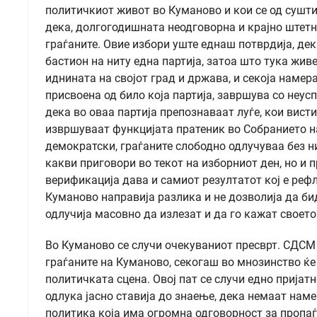
политичкиот живот во Куманово и кои се од сушти
дека, долгогодишната неодговорна и крајно штет
граѓаните. Овие избори уште еднаш потврдија, де
бастион на ниту една партија, затоа што тука жив
иднината на својот град и држава, и секоја намер
присвоена од било која партија, завршува со не
дека во оваа партија препознаваат луѓе, кои висти
извршуваат функцијата пратеник во Собранието н
демократски, граѓаните слободно одлучуваа без н
какви приговори во текот на изборниот ден, но и 
верификација дава и самиот резултатот кој е реф
Куманово направија разлика и не дозволија да б
одлучија масовно да излезат и да го кажат своет
Во Куманово се случи очекуваниот пресврт. СДСМ
граѓаните на Куманово, секогаш во мнозинство ќе 
политичката сцена. Овој пат се случи едно пријат
одлука јасно ставија до знаење, дека немаат нам
политика која има огромна одговорност за пропаѓ