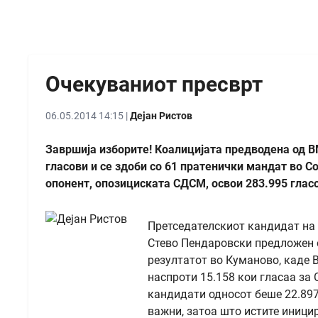
Очекуваниот пресврт
06.05.2014 14:15 |
Дејан Ристов
Завршија изборите! Коалицијата предводена од 
гласови и се здоби со 61 пратенички мандат во С
опонент, опозициската СДСМ, освои 283.995 глас
Претседателскиот кандидат на 
Стево Пендаровски предложен о
резултатот во Куманово, каде 
наспроти 15.158 кои гласаа за 
кандидати односот беше 22.897
важни, затоа што истите иницир