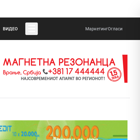
☰
ВИДЕО
Маркетинг
Огласи