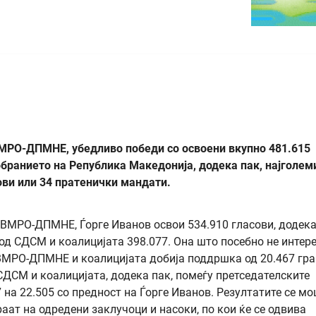
ВМРО-ДПМНЕ, убедливо победи со освоени вкупно 481.615
обранието на Република Македонија, додека пак, најголем
ови или 34 пратенички мандати.
ВМРО-ДПМНЕ, Ѓорге Иванов освои 534.910 гласови, додека
д СДСМ и коалицијата 398.077. Она што посебно не интере
ВМРО-ДПМНЕ и коалицијата добија поддршка од 20.467 гра
СДСМ и коалицијата, додека пак, помеѓу претседателските
 на 22.505 со предност на Ѓорге Иванов. Резултатите се м
аат на одредени заклучоци и насоки, по кои ќе се одвива