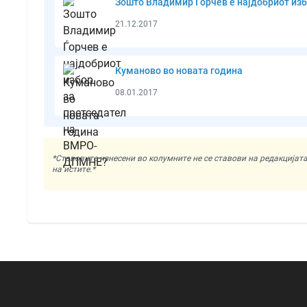
Зошто Владимир Ѓорчев е најдобриот из
21.12.2017
Куманово во новата година
08.01.2017
*Ставовите изнесени во колумните не се ставови на редакциј
на истите.*