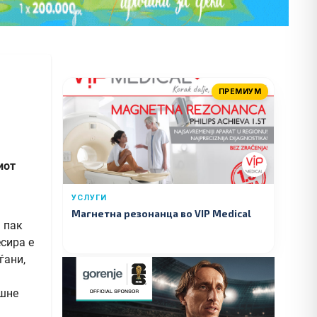
ПРЕМИУМ
иот
УСЛУГИ
Магнетна резонанца во VIP Medical
 пак
сира е
ѓани,
ошне