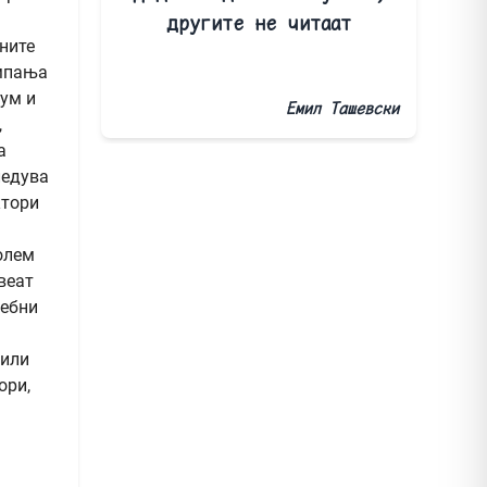
другите не читаат
ните
ампања
зум и
Емил Ташевски
,
а
ледува
ктори
олем
веат
ребни
 или
ори,