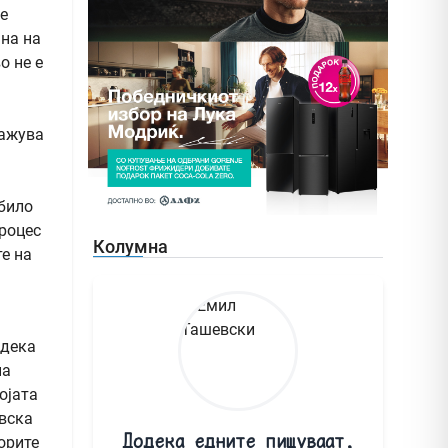
е
на на
о не е
кажува
 било
процес
Колумна
е на
 дека
на
ојата
овска
Додека едните пишуваат,
орите