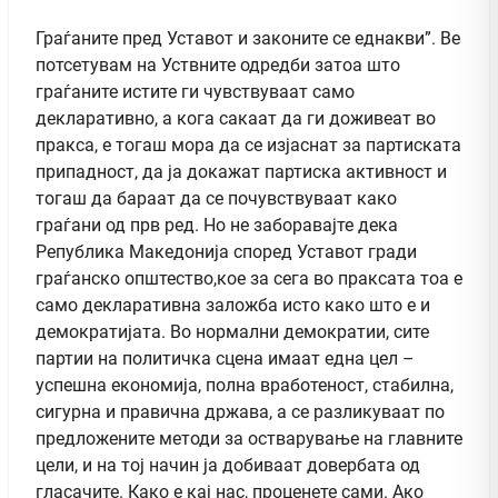
Граѓаните пред Уставот и законите се еднакви”. Ве
потсетувам на Уствните одредби затоа што
граѓаните истите ги чувствуваат само
декларативно, а кога сакаат да ги доживеат во
пракса, е тогаш мора да се изјаснат за партиската
припадност, да ја докажат партиска активност и
тогаш да бараат да се почувствуваат како
граѓани од прв ред. Но не заборавајте дека
Република Македонија според Уставот гради
граѓанско општество,кое за сега во праксата тоа е
само декларативна заложба исто како што е и
демократијата. Во нормални демократии, сите
партии на политичка сцена имаат една цел –
успешна економија, полна вработеност, стабилна,
сигурна и правична држава, а се разликуваат по
предложените методи за остварување на главните
цели, и на тој начин ја добиваат довербата од
гласачите. Како е кај нас, проценете сами. Ако