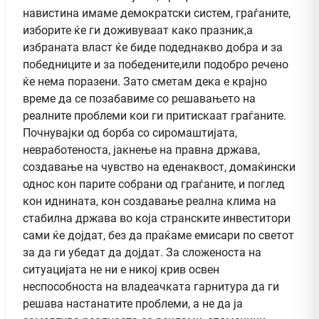
навистина имаме демократски систем, граѓаните,
изборите ќе ги доживуваат како празник,а
избраната власт ќе биде подеднакво добра и за
победниците и за победените,или подобро речено
ќе нема поразени. Зато сметам дека е крајно
време да се позабавиме со решавањето на
реалните проблеми кои ги притискаат граѓаните.
Почнувајки од борба со сиромаштијата,
невработеноста, јакнење на правна држава,
создавање на чувство на еденаквост, домаќински
однос кон парите собрани од граѓаните, и поглед
кон иднината, кон создавање реална клима на
стабилна држава во која странските инвеститори
сами ќе дојдат, без да праќаме емисари по светот
за да ги убедат да дојдат. За сложеноста на
ситуацијата не ни е никој крив освен
неспособноста на владеачката гарнитура да ги
решава настанатите проблеми, а не да ја