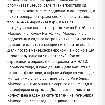
спомнуваат безброј селективни пристапи од
страна на власта, самобедисаното однесување, и
неконтролирано, нерезонско и непродуктивно
трошење на народните пари, и на крај
потценувачки однос кон граѓаните на Република
Македонија. Колку Република Македонија е
задолжена и каде се потрошиа тие пари кои ќе ги
враќаат и идните генерации ни криви ни должни.
Дали постои македонска економија и со која цел
– задоволување на чии потреби? Кои се
стратешките определби на државата – НАТО,
Европска унија, и како до нив. Дали навистина
власта која не води, и која се избори за уште еден
мандат, има визија за иднината на Република
Македонија, има чесни намери со оваа млада и
недооформена држава. Дали постои клима на
колективна надеж за сите граѓани на Република
Македонија без оглед на националната