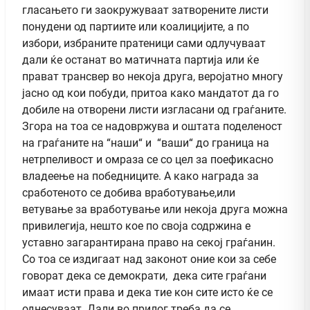
гласањето ги заокружуваат затворените листи
понудени од партиите или коалицијите, а по
избори, избраните пратеници сами одлучуваат
дали ќе останат во матичната партија или ќе
прават трансвер во некоја друга, веројатно многу
јасно од кои побуди, притоа како мандатот да го
добиле на отворени листи изгласани од граѓаните.
Згора на тоа се надовржува и оштата поделеност
на граѓаните на “наши“ и “ваши“ до граница на
нетрпеливост и омраза се со цел за поефикасно
владеење на победниците. А како награда за
сработеното се добива вработување,или
ветување за вработување или некоја друга можна
привилегија, нешто кое по своја содржина е
уставно загарантирана право на секој граѓанин.
Со тоа се издигаат над законот оние кои за себе
говорат дека се демократи, дека сите граѓани
имаат исти права и дека тие кон сите исто ќе се
однесуваат. Дали во прилог треба да се