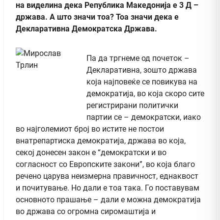
на виделина дека Република Македонија е 3 Д –
држава. А што значи тоа? Тоа значи дека е
Декларативна Демократска Држава.
Па да тргнеме од почеток –
Декларативна, зошто држава
која најповеќе се повикува на
демократија, во која скоро сите
регистрирани политички
партии се – демократски, иако
во најголемиот број во истите не постои
внатрепартиска демократија, држава во која,
секој донесен закон е “демократски и во
согласност со Европските закони”, во која благо
речено царува неизмерна правичност, еднаквост
и почитување. Но дали е тоа така. Го поставувам
основното прашање – дали е можна демократија
во држава со огромна сиромаштија и