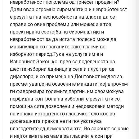
невработеност поголема од триесет проценти?
Дали оваа огромна сиромаштија и невработеност
е резултат на неспособноста на власта да се
справи со овие проблеми или можеби е тоа
проектирана состојба на сиромаштија и
невработеност за да истата полесно може да
манипулира со граѓаните како гласчи во
изборниот период.Тука на услуга им е и
Изборниот Закон кој прво со поделеноста на
шестте изборни единици а сега и плус три од
дијаспора, и со примена на Донтовиот модел за
пресметување на освоените мандати, кој впрочем
ги фаворизира големите партии, им овозможува
перфидна контрола на изборните резултати со
помош на сите дозволени и недозволени методи
на ионака истоштеното гласачко тело кое во
досегашната пракса не ги почувствува
благодетите од демократијата. Во законот се крие
и најголемата измама за гласачите кои при