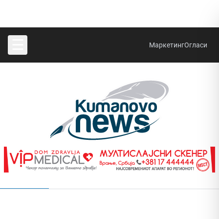
☰
Маркетинг
Огласи