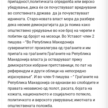
припадност,политичката определба или верско
убедување, дека ќе се почуствуваат вреднувани
во сопствената држава да ја почувствуваат
иднината. Старо-новата власт мора да разбере
дека несмее демократијата да ја поима како
општествено уредување во кое број на черепи е
побитен од бројот на мозоци. Во Уставот член 2
пишува –“Во Република Македонија
суверенитетот произлегува од граѓаните и им
припаѓа на граѓаните.Граѓаните на Република
Македонија власта ја остваруваат преку
демократски избрани претставници, по пат на
референдум и други облици на непосредно
изјаснување”. И во член 9 пишува –“ Граѓаните на
Република Македонија се еднакви во слободите и
правата независно од полот, расата, бојата на
кожата, националното и социјалното потекло,
политичкото и верското уверување; имотната и
општествената положба.