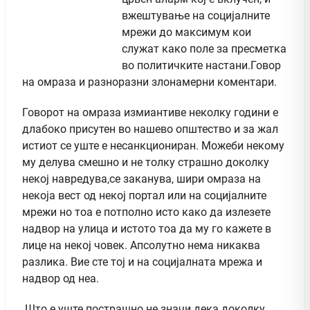
вжештување на социјалните
мрежи до максимум кои
служат како поле за пресметка
во политичките настани.Говор
на омраза и разноразни злонамерни коментари.
Говорот на омраза измиантиве неколку години е
длабоко присутен во нашево општество и за жал
истиот се уште е несанкциониран. Можеби некому
му делува смешно и не толку страшно доколку
некој навредува,се заканува, шири омраза на
некоја вест од некој портал или на социјалните
мрежи но тоа е потполно исто како да излезете
надвор на улица и истото тоа да му го кажете в
лице на некој човек. Апсолутно нема никаква
разлика. Вие сте тој и на социјалната мрежа и
надвор од неа.
Што е уште пострашно не значи дека доколку