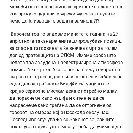
можеби некогаш во живо се сретнете со лицето на
кое преку социјалните мрежи му се заканувате
нема да ја извршите вашата замисла?!?
Впрочем тоа го видовме минатата година на 27
април кога таканаречените ,,мирољубиви повици,,
за спас на татковината ќе значеа смрт за голем
дел од пратениците на СДСМ. Имвме среќа што
целата таа залудена, наелектризирана атмосфера
помина без жртви. А се започна преку говорот на
омразата кој изгледаше или се чинеше забавен за
еден дел од граѓаните.Бидејќи ситуацијата е
крајно сериозна мислам дека е потребно малку
да пораснеме како нација и сите ние да се
надраснеме како граѓани, да се оттргнеме од
говорот на омраза кој е насекаде околу нас.
Последниве случувања со Законот за јазиците
покажуваат дека уште многу треба да учиме и да