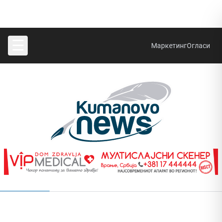
☰
Маркетинг
Огласи