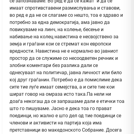
се запознаваме. Во ред е да се кажат и да се
имаат спротивставени размислувања и ставови,
во ред е да не се слагаме со нешто, тоа е здраво и
потребно за една демократија, ама јавно да
повикуваме на линч, на колење, бесење и
набивање на колец навистина е несвојствено за
земја и граѓани кои се стремат кон европски
вредности. Навистина не е нормално во јавниот
простор да се служиме со несоодветен речник и
злобни коментари без разлика дали се
однесуваат на политичар, јавна личност или било
кој друг граѓанин. Потребно е да помислиме дека
сите тие луѓе имаат семејства, а и сите тие кои
шират говор на омраза исто така.Па нели ни
доаѓа некогаш да се запрашаме дали е етички тоа
што го пишуваме. Јасно е дека тоа го прават
поединци, но жално е што дел од тие поединци се
членови и активисти на партија која има
претставници во македонското Собрание. Досега