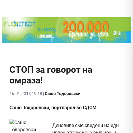
СТОП за говорот на
омраза!
16.01.2018 19:18 |
Сашо Тодоровски
Сашо Тодоровски, портпарол во СДСМ
Деновиве сме сведоци на едн
црвен аларм кој е вклучен, и