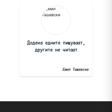
Додека едните пишуваат,
другите не читаат
Емил Ташевски