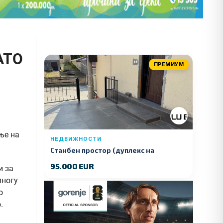
НАТО
ПРЕМИУМ
ње на
НЕДВИЖНОСТИ
Станбен простор (дуплекс на
продажба) – Ул. Стојан Арсов бр. 1,
95.000 EUR
Куманово
и за
многу
о
.