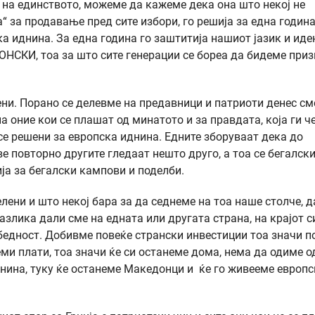
и на единството, можеме да кажеме дека она што некој не
 за продавање пред сите избори, го решија за една година 
ка иднина. За една година го заштитија нашиот јазик и иде
СКИ, тоа за што сите генерации се бореа да бидеме при
ени. Порано се делевме на предавници и патриоти денес см
на оние кои се плашат од минатото и за правдата, која ги ч
се решени за европска иднина. Едните зборуваат дека до
ве повторно другите гледаат нешто друго, а тоа се бегалск
ја за бегалски кампови и поделби.
лени и што некој бара за да седнеме на тоа наше столче, да
злика дали сме на едната или другата страна, на крајот с
бедност. Добивме повеќе странски инвестиции тоа значи п
ми плати, тоа значи ќе си останеме дома, нема да одиме о
нина, туку ќе останеме Македонци и ќе го живееме европ