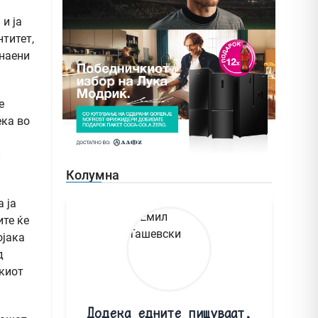
и ја
нтитет,
знаени
е
ека во
и
Колумна
 ја
ите ќе
ојака
д
скиот
Додека едните пишуваат,