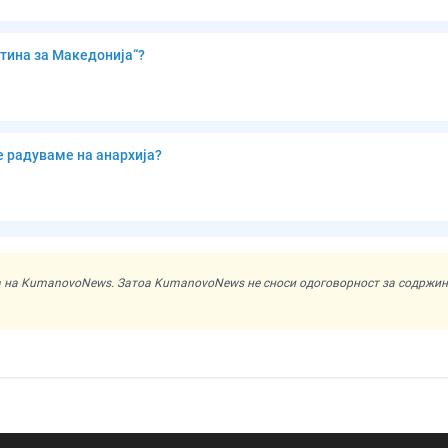
тина за Македонија“?
е радуваме на анархија?
ата на KumanovoNews. Затоа KumanovoNews не сноси одоговорност за содржи