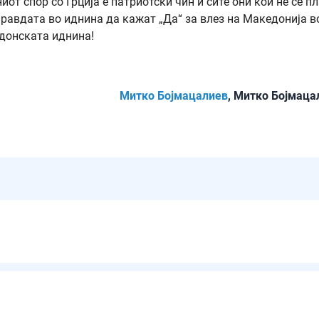
иот спор со Грција е патриотски чин и сите они кои не се п
правдата во иднина да кажат „Да“ за влез на Македонија в
донската иднина!
Митко Бојмацалиев
, Митко Бојмаца