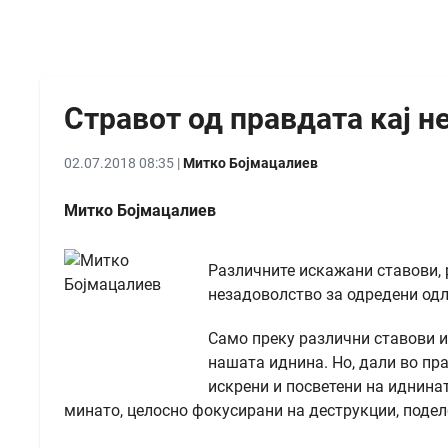
Стравот од правдата кај н
02.07.2018 08:35 |
Митко Бојмацалиев
Митко Бојмацалиев
Различните искажани ставови,
незадоволство за одредени одл
Само преку различни ставови и
нашата иднина. Но, дали во пра
искрени и посветени на иднинат
минато, целосно фокусирани на деструкции, поделб