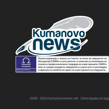
2008 - 2026 kumanovonews.mk - Сите права се за