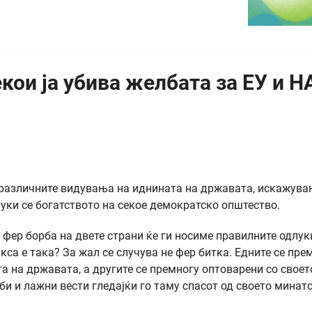
екои ја убива желбата за ЕУ и 
 различните видувања на иднината на државата, искажува
уки се богатството на секое демократско општество.
 фер борба на двете страни ќе ги носиме правилните одлук
кса е така? За жал се случува не фер битка. Едните се пре
а на државата, а другите се премногу оптоварени со своет
и и лажни вести гледајќи го таму спасот од своето минато