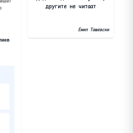
лашат
другите не читаат
о
Емил Ташевски
лиев