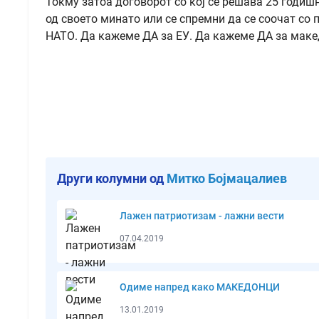
Токму затоа договорот со кој се решава 25 годишн
од своето минато или се спремни да се соочат со 
НАТО. Да кажеме ДА за ЕУ. Да кажеме ДА за маке
Други колумни од
Митко Бојмацалиев
Лажен патриотизам - лажни вести
07.04.2019
Одиме напред како МАКЕДОНЦИ
13.01.2019