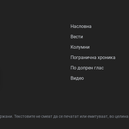
Насловна
Вести
Колумни
Погранична хроника
По допрен глас
Видео
држани.
Текстовите не смеат да се печатат или емитуваат, во целин