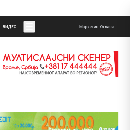
☰
ВИДЕО
Маркетинг
Огласи