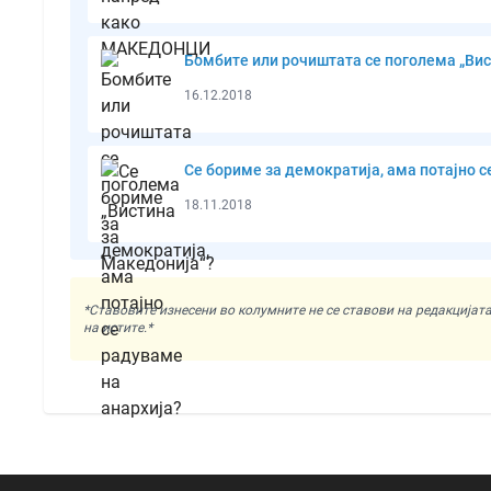
Бомбите или рочиштата се поголема „Вис
16.12.2018
Се бориме за демократија, ама потајно с
18.11.2018
*Ставовите изнесени во колумните не се ставови на редакциј
на истите.*