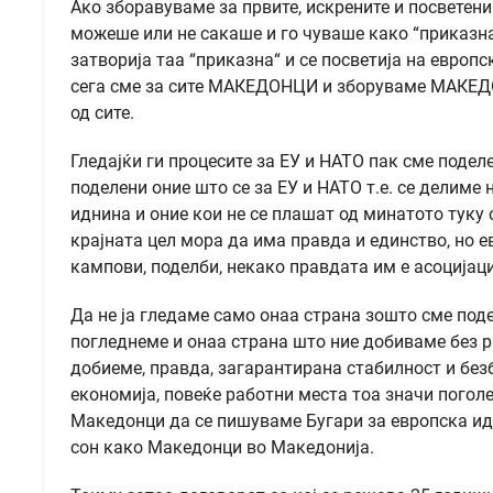
Ако зборавуваме за првите, искрените и посветен
можеше или не сакаше и го чуваше како “приказна“
затворија таа “приказна“ и се посветија на европс
сега сме за сите МАКЕДОНЦИ и зборуваме МАКЕДОН
од сите.
Гледајќи ги процесите за ЕУ и НАТО пак сме подел
поделени оние што се за ЕУ и НАТО т.е. се делиме 
иднина и оние кои не се плашат од минатото туку 
крајната цел мора да има правда и единство, но е
кампови, поделби, некако правдата им е асоцијаци
Да не ја гледаме само онаа страна зошто сме поде
погледнеме и онаа страна што ние добиваме без ра
добиеме, правда, загарантирана стабилност и без
економија, повеќе работни места тоа значи поголе
Македонци да се пишуваме Бугари за европска ид
сон како Македонци во Македонија.