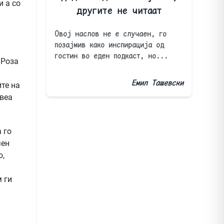
и а со
другите не читаат
Овој наслов не е случаен, го
позајмив како инспирација од
гостин во еден подкаст, но...
 Роза
Емил Ташевски
те на
авеа
 го
чен
о,
м ги