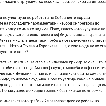
класично тргување, со некои за пари, со некои за интерес
 не учествува во работата на Собранието поради
те на последните парламентарни избори се претвора во
уште колку ќе има ќе видиме. Прво, класичното купување на
днесувањето на оваа госпоѓа кој би ја оправдал нејзината
Жената мислела дека таму треба да се пренесуваат ставови
 !!! Исто и Грчева и Буралиева . . . а, случајно да не ве ст
увавте и каде ?!
от на Општина Центар е најкласичен пример за она што ја
најобични трговци. Ама овој случај е можеби и најспецифи
ње пари, функции на нив или на нивни членови на семејств
обода, со човечка судбина. Прво го уапсија како најобичен
дека да го скршат психички и на крајот го пуштија за да и
а. Понижување до крајни граници без никаков компромис.
ога мнозинството граѓани ќе разберат дека се робови во