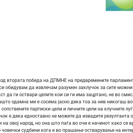
 од втората победа на ДПМНЕ на предвремените парламен
, се обидувам да извлечам разумен заклучок за сите можни
ст да ги оствари целите кои си ги има зацртано, не во смис
ашто одамна ми е сосема јасно дека тоа за нив никогаш в
у сопствените партиски цели и личните цели на клучните луѓ
чок е дека едноставно не можете да извадите резултанта о
 на овој народ, но она што паѓа во очи е начинот како се 
со човечки судбини кога е во прашање остварување на инте