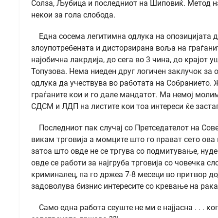
Солза, Љубица и последниот на Шиповиќ. Метод на 
некои за гола слобода.
Една сосема легитимна одлука на опозицијата да
злоупотребената и дисторзирана воља на граѓани
најобична лакрдија, до сега во 3 чина, до крајот 
Топузова. Нема ниеден друг логичен заклучок за о
одлука да учествува во работата на Собранието. 
граѓаните кои и го дале мандатот. Ма немој молим те
СДСМ и ЛДП на листите кои тоа интереси ќе застап
Последниот пак случај со Претседателот на Совет
викам трговија а момците што го прават сето ова 
затоа што овде не се тргува со подмитување, нуде
овде се работи за најгруба трговија со човечка сл
криминалец, па го држеа 7-8 месеци во притвор до
задоволува бизнис интересите со кревање на рак
Само една работа сеуште не ми е најјасна . . . к