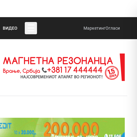
☰
ВИДЕО
Маркетинг
Огласи