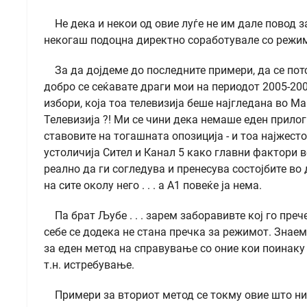
Не дека и некои од овие луѓе не им дале повод 
некогаш подоцна директно соработувале со режи
За да дојдеме до последните примери, да се потсе
добро се сеќавате драги мои на периодот 2005-20
избори, која тоа телевизија беше најгледана во М
Телевизија ?! Ми се чини дека немаше еден прилог 
ставовите на тогашната опозиција - и тоа најжесто
устоличија Сител и Канал 5 како главни фактори в
реално да ги согледува и пренесува состојбите во 
на сите околу него . . . а А1 повеќе ја нема.
Па брат Љубе . . . зарем заборавивте кој го преч
себе се додека не стана пречка за режимот. Знаем
за еден метод на справување со оние кои поинаку
т.н. истребување.
Примери за вториот метод се токму овие што ни 