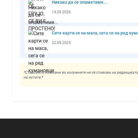
Никако да се опаметиме...
14.03.2026
Сите карти се на маса, сега се на ред ку
22.09.2025
*Ставовите изнесени во колумните не се ставови на редакциј
на истите.*