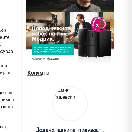
Ако
ните
А1
есуваа
очна
Колумна
ија и
ден со
пример
тод на
за,
Додека едните пишуваат,