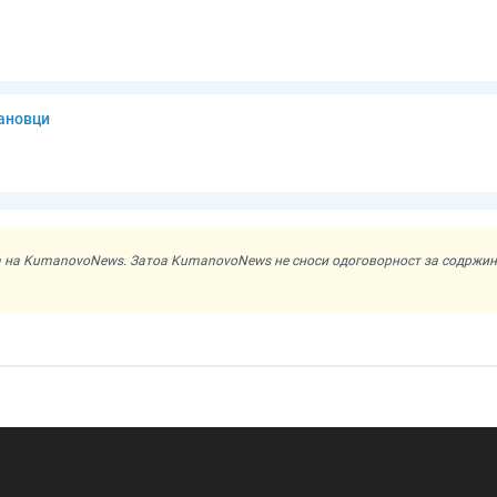
мановци
ата на KumanovoNews. Затоа KumanovoNews не сноси одоговорност за содржи