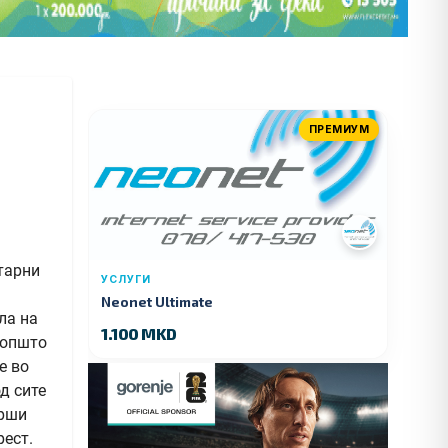
ПРЕМИУМ
тарни
УСЛУГИ
Neonet Ultimate
ла на
1.100 MKD
оопшто
е во
д сите
врши
рест.