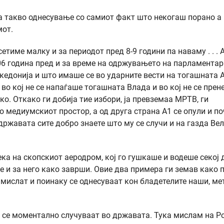
за такво однесување со самиот факт што некогаш порано а
мот.
тиме малку и за периодот пред 8-9 години па наваму . . . 
06 година пред и за време на одржувањето на парламентар
акедонија и што имаше се во ударните вести на тогашната 
во кој не се напаѓаше тогашната Влада и во кој не се прен
ко. Откако ги добија тие избори, ја превземаа МРТВ, ги
о медиумскиот простор, а од друга страна А1 се опули и п
државата сите добро знаете што му се случи и на газда Вел
ека на скопскиот аеродром, кој го гушкаше и водеше секој 
е и за него како заврши. Овие два примера ги земав како 
 мислат и поинаку се однесуваат кон бладетелите наши, ме
се моментално случуваат во државата. Тука мислам на Ро