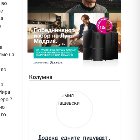
 во
не
за
н
а
еме на
ило
Колумна
ка
 Мира
еро ?
но
 го
Додека едните пишуваат,