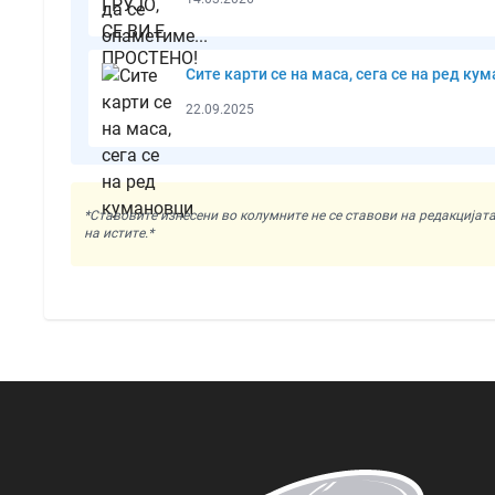
Сите карти се на маса, сега се на ред ку
22.09.2025
*Ставовите изнесени во колумните не се ставови на редакциј
на истите.*