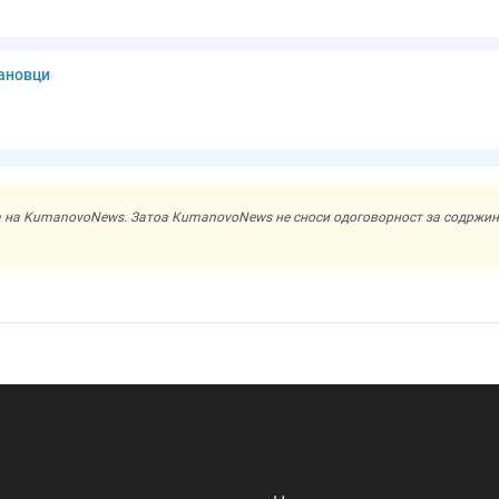
мановци
ата на KumanovoNews. Затоа KumanovoNews не сноси одоговорност за содржи