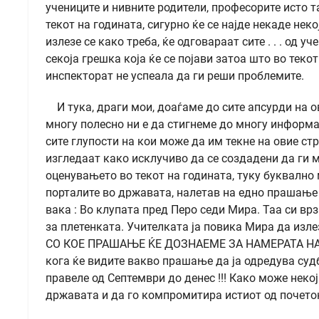
учениците и нивните родители, професорите исто т
текот на годината, сигурно ќе се најде некаде нек
излезе се како треба, ќе одговараат сите . . . од у
секоја грешка која ќе се појави затоа што во тек
инспекторат не успеала да ги реши проблемите.
И тука, драги мои, доаѓаме до сите апсурди на ов
многу полесно ни е да стигнеме до многу информа
сите глупости на кои може да им текне на овие 
изгледаат како исклучиво да се создадени да ги ма
оценувањето во текот на годината, туку буквално 
порталите во државата, налетав на едно прашање к
вака : Во клупата пред Перо седи Мира. Таа си вр
за плетенката. Учителката ја повика Мира да изле
СО КОЕ ПРАШАЊЕ ЌЕ ДОЗНАЕМЕ ЗА НАМЕРАТА НА ПЕР
кога ќе видите вакво прашање да ја одредува судб
правеле од Септември до денес !!! Како може неко
државата и да го компромитира истиот од почеток 