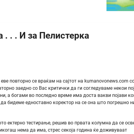
. . . И за Пелистерка
еве повторно се враќам на сајтот на kumanovonews.com с
вторно заедно со Вас критички да ги согледуваме некои по
ни, а богами во последно време има доста вакви појави ко
да бидеме едноставно коректор на се она што погрешно н
о ектерно тестирање, решив во првата колумна да се ос
никогаш нема да има, стрес секоја година ќе доживуваат