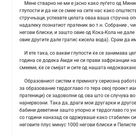
Мене стварно не ми е јасно како луѓето од Минис
глупости и да ни се смее на сите нас како општеств
стручњаци, успеавте целата оваа ваша стручна опе
надалеку познатиот пратеник во т.н. Собрание , чи
негови блиски, и зашто овие од Кока-Кола не дале н
овие другите дале гратис кисела вода). Срам да им
И ете така, со вакви глупости ќе се занимава це
година се додека Амди не си прави зафрканции на
смееме, ќе се смејат и сите од нашата недоквакан
Образовниот систем е премногу сериозна работа 
за образование тврдоглаво го тера овој проект иа
пратеници) се задоволни од ова што се случува во
најнервозни. Така да, драги мои другарки и другов
бабини деветини зашто упорно и тврдоглаво го ун
со години наназад се одржуваше како стабилен сист
неговите плус минус 1000 негови блиски и Пелистерк