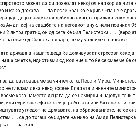
терството можат да си дозволат некој од надвор да чита 
о и како држава . . . па после Бранко е крив ! Епа не е дра
рација да ја сведете на дебилно ниво, отприлика како она
ка Амди, кој на свадбата на неговиот внук, нели повикал 9
и 2 литра гратис, он од сега ќе бил Пелистерка . . . (вероја
 е на овие од Скопска пивара, не му учиниле на човекот.
лата држава а нашите деца ќе доживуваат стресови секоја
 наша сметка, идиотизми од кои ние што ќе се смееме ќе с
ост.
за да разговараме за учителката, Перо и Мира. Министер
ко не гледам дека некој (освен Владата и нивните министр
 време кога наместо децата да се намирни и најопуштени т
и, или сериозно сфатете си ја работата или баталете ги ови
иштувате угледот на државата, на образованието, на се он
ем . . . се до тогаш ќе бидете на ниво на Амди Пелистерка
а . . . за жал !