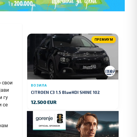
ПРЕМИУМ
о свои
ВОЗИЛА
јави
CITROEN C3 1.5 BlueHDI SHINE 102
и гу
KS.2019 GOD.
12.500 EUR
и се
внам