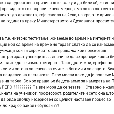
ака од едноставна причина што колку и да биле објективни
ој превид што го направиле ненамерно, ама затоа ако сега 
ченикот до државата, која сакала нејќела, на крајот е крива 
от на годината преку Министерството и Државниот просвете
а т.н. ектерно теститање. Живееме во време на Интернет н
ции кои од време на време не тераат слатко да се изнасме
стручњаци кои ги спремаат овие прашања кои понекогаш
лтретираат учениците . . . значи не да се провери какво б
младите да се измалтретираат. Така драги мои, вртејки по
ои ми остана залепено за очите, а богами и за срцето. Ви
за панделка на плетенката. Перо мисли како да ја повлече
зе на табла. Со кое прашање ќе дознаеме за намерата на П
О ????????? Па вие мора да се зезате !!! Стварно е жал
ината на ученикот, професорот, родителите и сето она што
ј да биде оволку несериозен со целиот наставен процес во
до крај со вакви небулози ??!