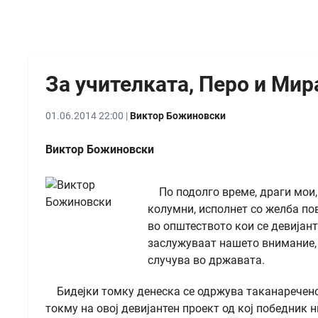
За учителката, Перо и Мира 
01.06.2014 22:00 |
Виктор Божиновски
Виктор Божиновски
По подолго време, драги мои, 
колумни, исполнет со желба по
во општеството кои се девијант
заслужуваат нашето внимание, 
случува во државата.
Бидејки томку денеска се одржува таканареченот
токму на овој девијантен проект од кој победник 