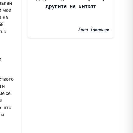
вакви
другите не читаат
ги мои
а на
58
Емил Ташевски
тно
е
ството
и и
ие се
е
а што
 и