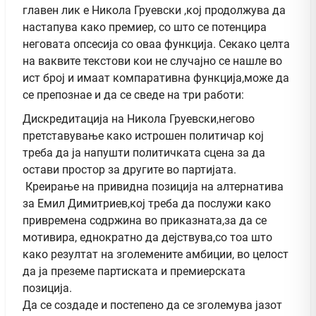
главен лик е Никола Груевски ,кој продолжува да
нaстапува како премиер, со што се потенцира
неговата опсесија со оваа функција. Секако целта
на ваквите текстови кои не случајно се нашле во
ист број и имаат компаративна функција,може да
се препознае и да се сведе на три работи:
Дискредитација на Никола Груевски,негово
претставување како истрошен политичар кој
треба да ја напушти политичката сцена за да
остави простор за другите во партијата.
Креирање на привидна позиција на алтернатива
за Емил Димитриев,кој треба да послужи како
привремена содржина во приказната,за да се
мотивира, еднократно да дејствува,со тоа што
како резултат на зголемените амбиции, во целост
да ја преземе партиската и премиерската
позиција.
Да се создаде и постепено да се зголемува јазот