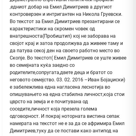
,едниот добар на Емил Димитриев а другиот
контроверзен и интригантен на Никола Груевски.
Во текстот за Емил Димитриев презантирани се
карактеристики на скромен човек од
внатрешноста(Пробиштип) кој не заборава на
својот крај и затоа продолжува да живеее таму и
да патува секој ден на своето работно место во
Скопје. Во текстот( Емил Димитриев се уште живее
во семејната куќа заедно со
родителите,сопругата,двете деца и братот со
неговото семејство. 03. 02. 2016 –Иван Бојаџиски)
е забележлива една нагласена леснотија во
опишувањето на една стабилна личност,која стои
цврсто на земја и е почитувана од
соседите,личност која презела голема
одговорност. И покрај ноторната вистина сепак
намерата на текстот не е за да се афримира Емил
Димитриев,туку да се постави како антипод на