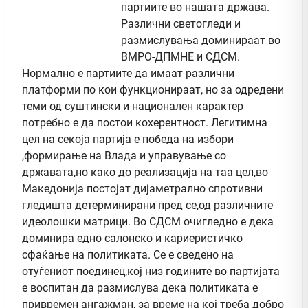
партиите во нашата држава.
Различни светогледи и
размислувања доминираат во
ВМРО-ДПМНЕ и СДСМ.
Нормално е партиите да имаат различни
платформи по кои функционираат, но за одредени
теми од суштински и национален карактер
потребно е да постои кохерентност. Легитимна
цел на секоја партија е победа на избори
,формирање на Влада и управување со
државата,но како до реализација на таа цел,во
Македонија постојат дијаметрално спротивни
гледишта детерминирани пред се,од различните
идеолошки матрици. Во СДСМ очигледно е дека
доминира едно салонско и кариеристичко
сфаќање на политиката. Се е сведено на
отуѓениот поединец,кој низ годините во партијата
е воспитан да размислува дека политиката е
привремен ангажман, за време на кој треба добро