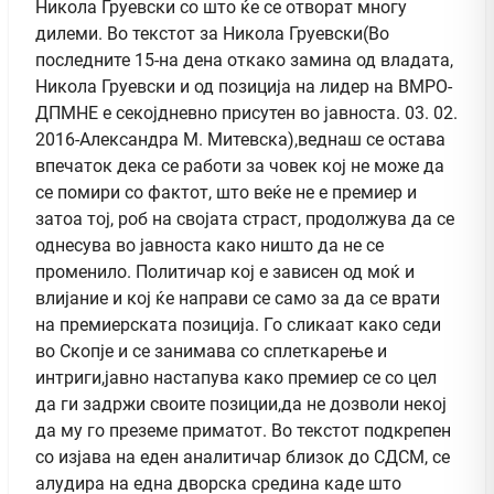
Никола Груевски со што ќе се отворат многу
дилеми. Во текстот за Никола Груевски(Во
последните 15-на дена откако замина од владата,
Никола Груевски и од позиција на лидер на ВМРО-
ДПМНЕ е секојдневно присутен во јавноста. 03. 02.
2016-Александра М. Митевска),веднаш се остава
впечаток дека се работи за човек кој не може да
се помири со фактот, што веќе не е премиер и
затоа тој, роб на својата страст, продолжува да се
однесува во јавноста како ништо да не се
променило. Политичар кој е зависен од моќ и
влијание и кој ќе направи се само за да се врати
на премиерската позиција. Го сликаат како седи
во Скопје и се занимава со сплеткарење и
интриги,јавно настапува како премиер се со цел
да ги задржи своите позиции,да не дозволи некој
да му го преземе приматот. Во текстот подкрепен
со изјава на еден аналитичар близок до СДСМ, се
алудира на една дворска средина каде што