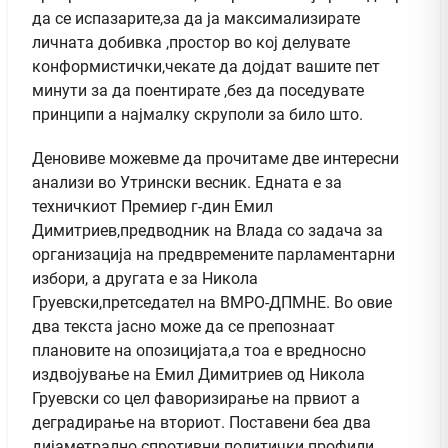
да се испазарите,за да ја максимализирате
личната добивка ,простор во кој делувате
конформистички,чекате да дојдат вашите пет
минути за да поентирате ,без да поседувате
принципи а најмалку скруполи за било што.
Деновиве можевме да прочитаме две интересни
анализи во Утрински весник. Едната е за
техничкиот Премиер г-дин Емил
Димитриев,предводник на Влада со задача за
организација на предвремените парламентарни
избори, а другата е за Никола
Груевски,претседател на ВМРО-ДПМНЕ. Во овие
два текста јасно може да се препознаат
плановите на опозицијата,а тоа е вредносно
издвојување на Емил Димитриев од Никола
Груевски со цел фаворизирање на првиот а
деградирање на вториот. Поставени беа два
дијаметрално спротивни политички профили