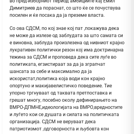
во пред-изборниот период амбициите кај Емил
Димитриев да пораснат, со што ќе се почуствува
посилен и ќе посака да ја преземе власта.
Со ова СДСМ, по кој знае кој пат ,покажува дека
не може да излезе од заблудата за што самата си
е виновна, заблуда произлезена од нивниот крајно
лукративен политички резон кој има доктринарна
тежина за СДСМ и проповеда дека сите луѓе во
политиката, егзистираат за да ја зграпчат
шансата за себе и максимално да ја
искористат,политика која води кон крајно
опортуно и макијавелистичко поведение. Тие
упорно тргнуваат од таквата претпоставка и
грешат многу, посебно околу дефинирањето на
ВМРО-ДПМНЕ,идеологијата на ВМРО,вредностите
и луѓето кои се душата и силата на политичката
организација. СДСМ не веруваат дека
патриотизмот ,одговорноста и љубовта кон