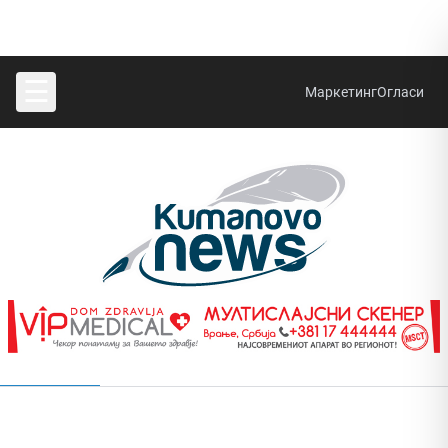
☰
Маркетинг
Огласи