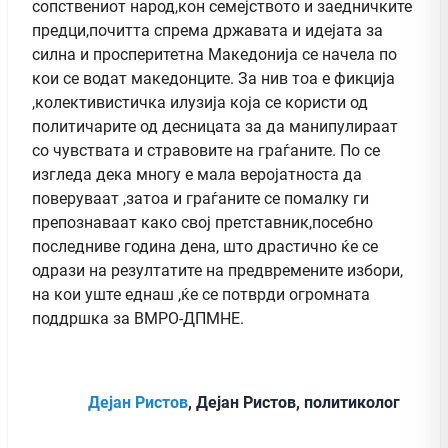
сопствениот народ,кон семејството и заедничките
предци,почитта спрема државата и идејата за
силна и просперитетна Македонија се начела по
кои се водат македонците. За нив тоа е фикција
,колективистичка илузија која се користи од
политичарите од десницата за да манипулираат
со чувствата и стравовите на граѓаните. По се
изгледа дека многу е мала веројатноста да
поверуваат ,затоа и граѓаните се помалку ги
препознаваат како свој претставник,посебно
последниве година дена, што драстично ќе се
одрази на резултатите на предвремените избори,
на кои уште еднаш ,ќе се потврди огромната
поддршка за ВМРО-ДПМНЕ.
Дејан Ристов
, Дејан Ристов, политиколог