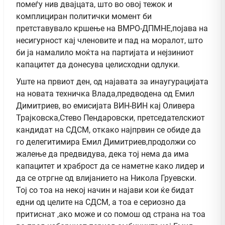
помеѓу нив двајцата, што во овој тежок и
комплициран политички момент би
претставувало кршење на ВМРО-ДПМНЕ,појава на
несигурност кај членовите и пад на моралот, што
би ја намалило моќта на партијата и нејзиниот
капацитет да донесува целисходни одлуки.
Уште на првиот ден, од најавата за инаугурацијата
на новата техничка Влада,предводена од Емил
Димитриев, во емисијата ВИН-ВИН кај Оливера
Трајковска,Стево Пендаровски, претседателскиот
кандидат на СДСМ, откако најпрвин се обиде да
го делегитимира Емил Димитриев,продолжи со
жалење да предвидува, дека тој нема да има
капацитет и храброст да се наметне како лидер и
да се отргне од влијанието на Никола Груевски.
Тој со тоа на некој начин и најави кои ќе бидат
едни од целите на СДСМ, а тоа е сериозно да
притиснат ,ако може и со помош од страна на тоа