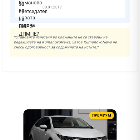
08.01.2017
*Ставовите изнесени во колумните не се ставови на
редакцијата на KumanovoNews. Затоа KumanovoNews не
сноси одоговорност за содржината на истите.*
ПРЕМИУМ