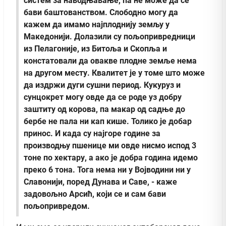
систем за наводњавање, па не може да се
бави баштованством. Слободно могу да
кажем да имамо најплоднију земљу у
Македонији. Долазили су пољопривредници
из Пелагоније, из Битоља и Скопља и
констатовали да овакве плодне земље нема
на другом месту. Квалитет је у томе што може
да издржи дуги сушни период. Кукуруз и
сунцокрет могу овде да се роде уз добру
заштиту од корова, па макар од садње до
бербе не пала ни кап кише. Толико је добар
принос. И када су најгоре године за
производњу пшенице ми овде нисмо испод 3
тоне по хектару, а ако је добра година идемо
преко 6 тона. Тога нема ни у Војводини ни у
Славонији, поред Дунава и Саве, - каже
задовољно Арсић, који се и сам бави
пољопривредом.