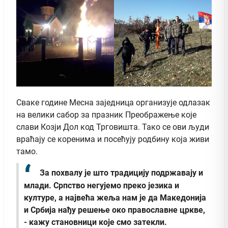
Сваке године Месна заједница организује одлазак
на велики сабор за празник Преображење које
слави Козји Дол код Трговишта. Тако се ови људи
враћају се коренима и посећују родбину која живи
тамо.
За похвалу је што традицију подржавају и
млади. Српство негујемо преко језика и
културе, а највећа жеља нам је да Македонија
и Србија нађу решење око православне цркве,
- кажу становници које смо затекли.