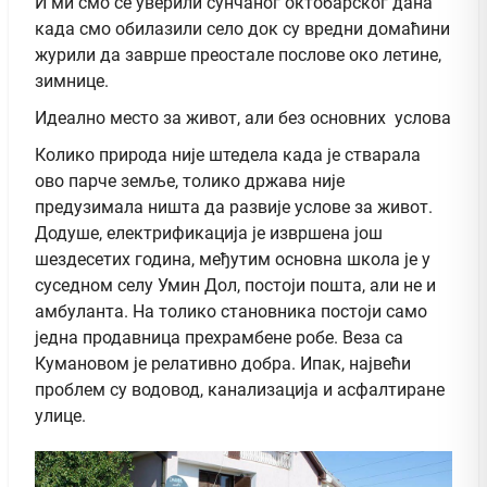
И ми смо се уверили сунчаног октобарског дана
када смо обилазили село док су вредни домаћини
журили да заврше преостале послове око летине,
зимнице.
Идеално место за живот, али без основних услова
Колико природа није штедела када је стварала
ово парче земље, толико држава није
предузимала ништа да развије услове за живот.
Додуше, електрификација је извршена још
шездесетих година, међутим основна школа је у
суседном селу Умин Дол, постоји пошта, али не и
амбуланта. На толико становника постоји само
једна продавница прехрамбене робе. Веза са
Кумановом је релативно добра. Ипак, највећи
проблем су водовод, канализација и асфалтиране
улице.