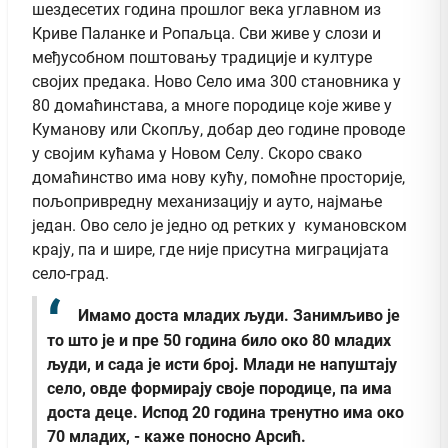
шездесетих година прошлог века углавном из
Криве Паланке и Ропаљца. Сви живе у слози и
међусобном поштовању традиције и културе
својих предака. Ново Село има 300 становника у
80 домаћинстава, а многе породице које живе у
Куманову или Скопљу, добар део године проводе
у својим кућама у Новом Селу. Скоро свако
домаћинство има нову кућу, помоћне просторије,
пољопривредну механизацију и ауто, најмање
један. Ово село је једно од ретких у кумановском
крају, па и шире, где није присутна миграцијата
село-град.
Имамо доста младих људи. Занимљиво је
то што је и пре 50 година било око 80 младих
људи, и сада је исти број. Млади не напуштају
село, овде формирају своје породице, па има
доста деце. Испод 20 година тренутно има око
70 младих, - каже поносно Арсић.