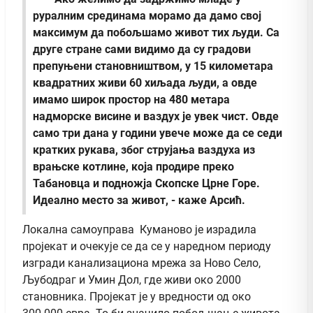
руралним срединама морамо да дамо свој
максимум да побољшамо живот тих људи. Са
друге стране сами видимо да су градови
препуњени становништвом, у 15 километара
квадратних живи 60 хиљада људи, а овде
имамо широк простор на 480 метара
надморске висине и ваздух је увек чист. Овде
само три дана у години увече може да се седи
кратких рукава, због струјања ваздуха из
врањске котлине, која продире преко
Табановца и подножја Скопске Црне Горе.
Идеално место за живот, - каже Арсић.
Локална самоуправа Куманово је израдила
пројекат и очекује се да се у наредном периоду
изгради канализациона мрежа за Ново Село,
Љубодраг и Умин Дол, где живи око 2000
становника. Пројекат је у вредности од око