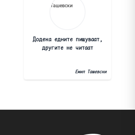
Додека едните пишуваат,
другите не читаат
Емил Ташевски