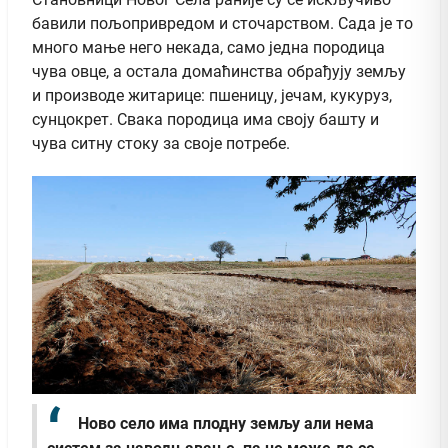
бавили пољопривредом и сточарством. Сада је то
много мање него некада, само једна породица
чува овце, а остала домаћинства обрађују земљу
и производе житарице: пшеницу, јечам, кукуруз,
сунцокрет. Свака породица има своју башту и
чува ситну стоку за своје потребе.
Ново село има плодну земљу али нема