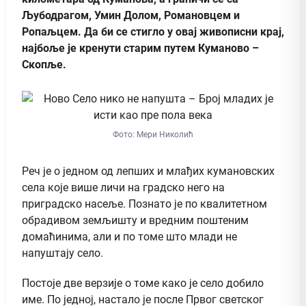
Љубодрагом, Умин Долом, Романовцем и
Ропаљцем. Да би се стигло у овај живописни крај,
најбоље је кренути старим путем Куманово –
Скопље.
Фото: Мери Николић
Реч је о једном од лепших и млађих кумановских
села које више личи на градско него на
приградско насеље. Познато је по квалитетном
обрадивом земљишту и вредним поштеним
домаћинима, али и по томе што млади не
напуштају село.
Постоје две верзије о томе како је село добило
име. По једној, настало је после Првог светског