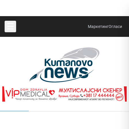
☰
Маркетинг
Огласи