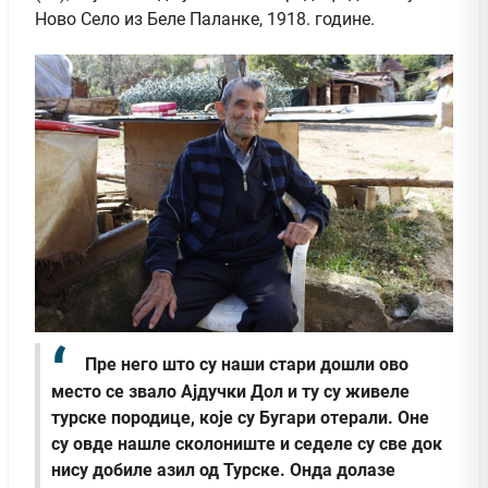
Ново Село из Беле Паланке, 1918. године.
Пре него што су наши стари дошли ово
место се звало Ајдучки Дол и ту су живеле
турске породице, које су Бугари отерали. Оне
су овде нашле сколониште и седеле су све док
нису добиле азил од Турске. Онда долазе