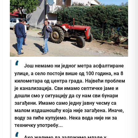
Још немамо ни једног метра асфалтиране
улице, а село постоји више од 100 година, на 8
километара од центра града. Највећи проблем
је канализација. Сви имамо септичке јаме и
дошли смо у ситуацију да су нам сви бунари
загађени. Имамо само једну јавну чесму са
малом издашношћу која није загађена. Иначе,
воду за пиће купујемо. Нека вода није ни за
техничку употребу...
Ако желимо да задржимо младе у