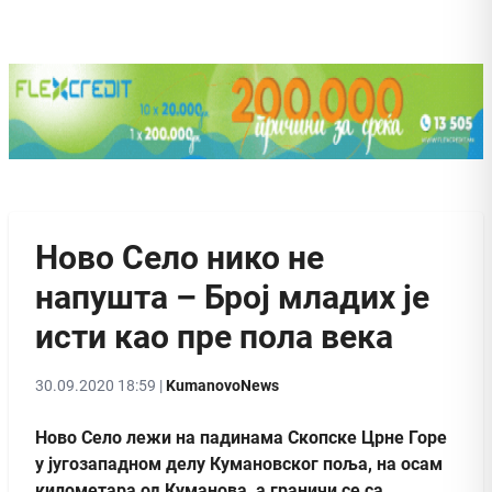
Ново Село нико не
напуштa – Број младих је
исти као пре пола века
30.09.2020 18:59 |
KumanovoNews
Ново Село лежи на падинама Скопске Црне Горе
у југозападном делу Кумановског поља, на осам
километара од Куманова, а граничи се са