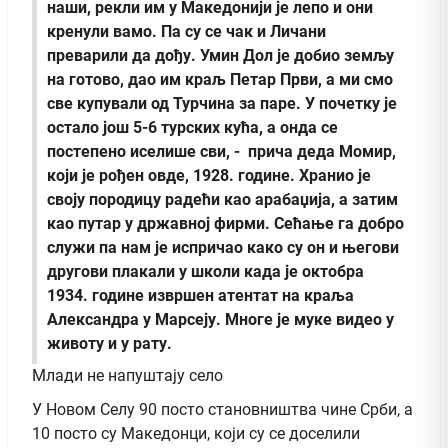
наши, рекли им у Македонији је лепо и они
кренули вамо. Па су се чак и Личани
преварили да дођу. Умин Дол је добио земљу
на готово, дао им краљ Петар Први, а ми смо
све купували од Турчина за паре. У почетку је
остало још 5-6 турских кућа, а онда се
постепено иселише сви, - прича деда Момир,
који је рођен овде, 1928. године. Хранио је
своју породицу радећи као арабаџија, а затим
као путар у државној фирми. Сећање га добро
служи па нам је испричао како су он и његови
другови плакали у школи када је октобра
1934. године извршен атентат на краља
Александра у Марсеју. Многе је муке видео у
животу и у рату.
Млади не напуштају село
У Новом Селу 90 посто становништва чине Срби, а
10 посто су Македонци, који су се доселили