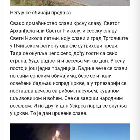
Негују се обичаји предака
Свако домаћинство слави крсну славу, Светог
Арханђела или Светог Николу, и сеоску славу
Свети Никола летњи, коју слави и град Трговиште
у Пчињском региону одакле су њихови преци.
Тада се окупља цело село, дођу гости са свих
страна, буде радости и весеља читав дан. У селу
постоји још једна традиција. Бадње вече се слави
по свим српским обичајима, бере се и пали
освећени бадњак испред цркве, а у трпезарији се
поставља вечера са рибом, пасуљем, куваном
шљивовицом и воћем. Све се заврши народним
весељем. И на други дан Ускрса народ се окупља
у цркви. То је дан црквене славе.