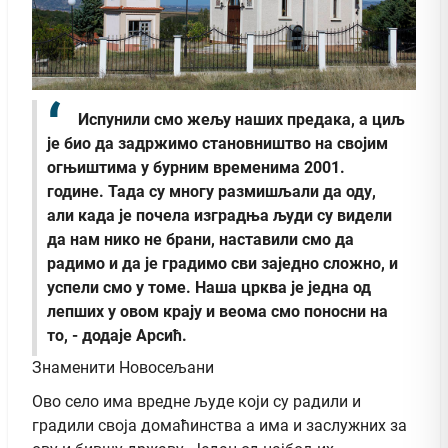
Испунили смо жељу наших предака, а циљ
је био да задржимо становништво на својим
огњиштима у бурним временима 2001.
године. Тада су многу размишљали да оду,
али када је почела изградња људи су видели
да нам нико не брани, наставили смо да
радимо и да је градимо сви заједно сложно, и
успели смо у томе. Наша црква је једна од
лепших у овом крају и веома смо поносни на
то, - додаје Арсић.
Знаменити Новосељани
Ово село има вредне људе који су радили и
градили своја домаћинства а има и заслужних за