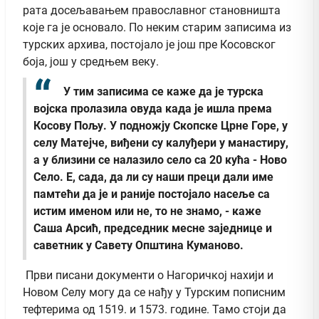
рата досељавањем православног становништа
које га је основало. По неким старим записима из
турских архива, постојало је још пре Косовског
боја, још у средњем веку.
У тим записима се каже да је турска
војска пролазила овуда када је ишла према
Косову Пољу. У подножју Скопске Црне Горе, у
селу Матејче, виђени су калуђери у манастиру,
а у близини се налазило село са 20 кућа - Ново
Село. Е, сада, да ли су наши преци дали име
памтећи да је и раније постојало насеље са
истим именом или не, то не знамо, - каже
Саша Арсић, председник месне заједнице и
саветник у Савету Општина Куманово.
Први писани документи о Нагоричкој нахији и
Новом Селу могу да се нађу у Турским пописним
тефтерима од 1519. и 1573. године. Тамо стоји да