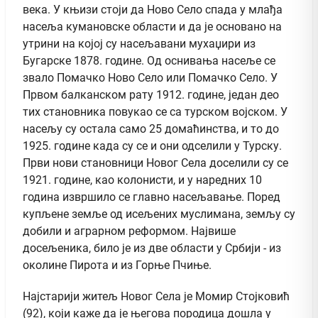
века. У књизи стоји да Ново Село спада у млађа
насеља кумановске области и да је основано на
утрини на којој су насељавани мухаџири из
Бугарске 1878. године. Од оснивања насеље се
звало Помачко Ново Село или Помачко Село. У
Првом балканском рату 1912. године, један део
тих становника повукао се са турском војском. У
насељу су остала само 25 домаћинства, и то до
1925. године када су се и они одселили у Турску.
Први нови становници Новог Села доселили су се
1921. године, као колонисти, и у наредних 10
година извршило се главно насељавање. Поред
купљене земље од исељених муслимана, земљу су
добили и аграрном реформом. Највише
досељеника, било је из две области у Србији - из
околине Пирота и из Горње Пчиње.
Најстарији житељ Новог Села је Момир Стојковић
(92), који каже да је његова породица дошла у