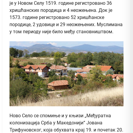
је у Новом Селу 1519. године регистровано 36
хришћанских породица и 4 неожењена. Док је
1573. године регистровано 52 хришћанске
породице, 2 удовице и 29 неожењених. Муслимана
у том периоду није било међу становништвом.
Ново Село се спомиње и у књизи „Међуратна
колонизација Срба у Македонији“ Јована
Трифуновског, која обухвата крај 19. и почетак 20.