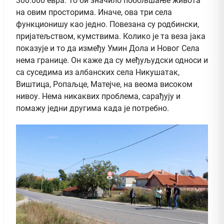
300.000 евра. То би значило побољшање живота
на овим просторима. Иначе, ова три села
функционишу као једно. Повезана су родбински,
пријатељством, кумствима. Колико је та веза јака
показује и то да између Умин Дола и Новог Села
нема границе. Он каже да су међуљудски односи и
са суседима из албанских села Никушатак,
Виштица, Ропаљце, Матејче, на веома високом
нивоу. Нема никаквих проблема, сарађују и
помажу једни другима када је потребно.