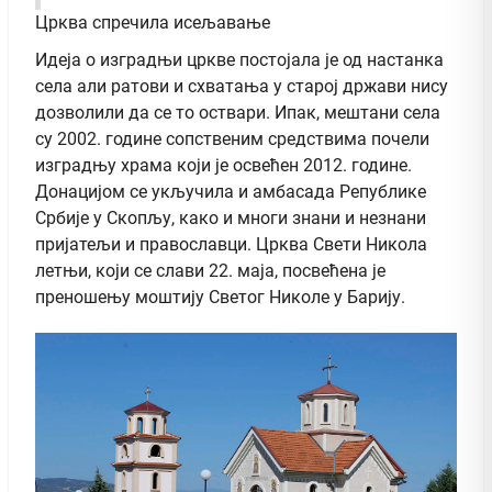
Црква спречила исељавање
Идеја о изградњи цркве постојала је од настанка
села али ратови и схватања у старој држави нису
дозволили да се то оствари. Ипак, мештани села
су 2002. године сопственим средствима почели
изградњу храма који је освећен 2012. године.
Донацијом се укључила и амбасада Републике
Србије у Скопљу, како и многи знани и незнани
пријатељи и православци. Црква Свети Никола
летњи, који се слави 22. маја, посвећена је
преношењу моштију Светог Николе у Барију.