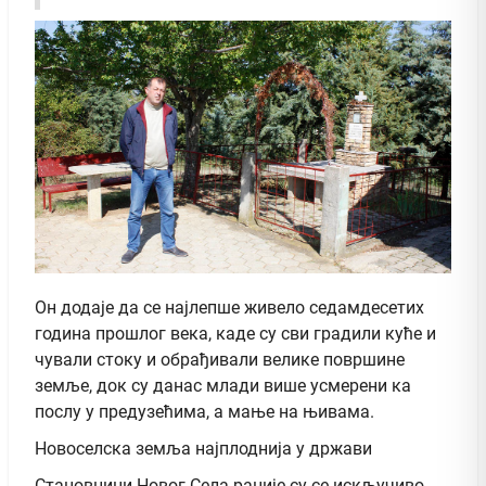
Он додаје да се најлепше живело седамдесетих
година прошлог века, каде су сви градили куће и
чували стоку и обрађивали велике површине
земље, док су данас млади више усмерени ка
послу у предузећима, а мање на њивама.
Новоселска земља најплоднија у држави
Становници Новог Села раније су се искључиво