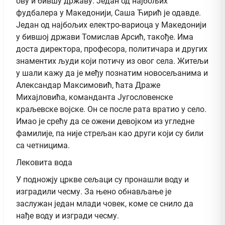
ову и бившу државу. Један од најбољих
фудбалера у Македонији, Саша Ћирић је одавде.
Један од најбољих електро-вариоца у Македонији
у бившој држави Томислав Арсић, такође. Има
доста директора, професора, политичара и других
знаментих људи који потичу из овог села. Житељи
у шали кажу да је међу познатим новосељанима и
Александар Максимовић, ћата Драже
Михајловића, команданта Југословенске
краљевске војске. Он се после рата вратио у село.
Имао је срећу да се ожени девојком из угледне
фамилије, па није стрељан као други који су били
са четницима.
Лековита вода
У подножју цркве сељаци су пронашли воду и
изградили чесму. За њено обнављање је
заслужан један млади човек, коме се снило да
нађе воду и изгради чесму.