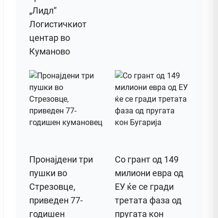
„Лидл“
Логистичкиот
центар во
Куманово
Пронајдени три
Со грант од 149
пушки во
милиони евра од
Стрезовце,
ЕУ ќе се гради
приведен 77-
третата фаза од
годишен
пругата кон