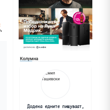
Колумна
Додека едните пишуваат,