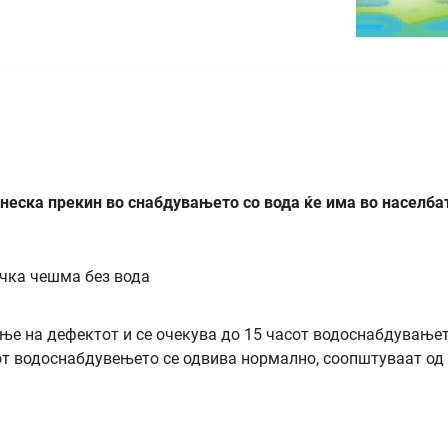
неска прекин во снабдувањето со вода ќе има во населба
ање на дефектот и се очекува до 15 часот водоснабдување
дот водоснабдувењето се одвива нормално, соопштуваат од