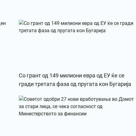
Со грант од 149 милиони евра од ЕУ ќе се
гради третата фаза од пругата кон Бугарија