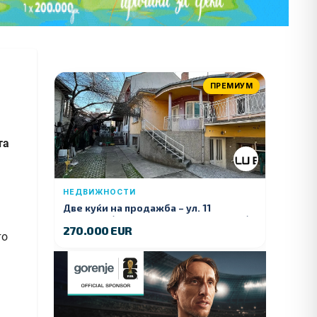
ПРЕМИУМ
та
НЕДВИЖНОСТИ
Две куќи на продажба – ул. 11
Ноември (Наспроти Селман Туризам)
270.000 EUR
то