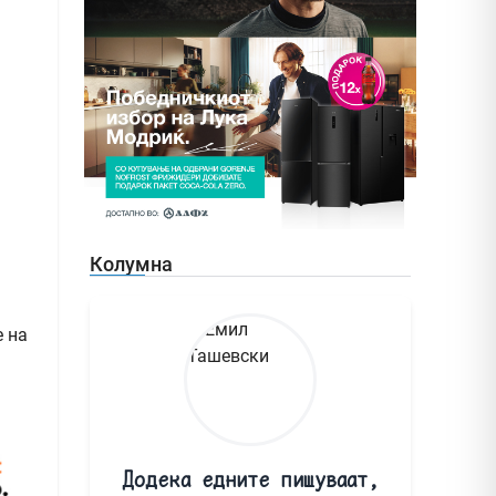
Колумна
е на
Додека едните пишуваат,