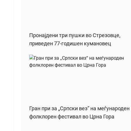
Пронајдени три пушки во Стрезовце,
приведен 77-годишен кумановец
Гран при за „Српски вез“ на меѓународен
фолклорен фестивал во Црна Гора