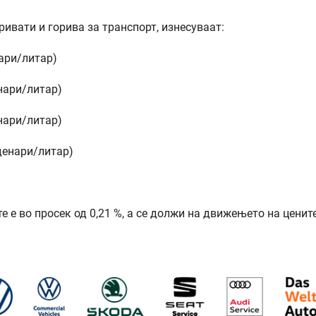
ивати и горива за транспорт, изнесуваат:
нари/литар)
енари/литар)
енари/литар)
(денари/литар)
 е во просек од 0,21 %, а се должи на движењето на ценит