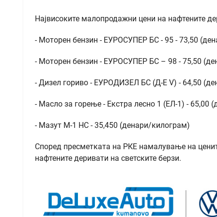
Највисоките малопродажни цени на нафтените дер
- Моторен бензин - ЕУРОСУПЕР БС - 95 - 73,50 (де
- Моторен бензин - ЕУРОСУПЕР БС – 98 - 75,50 (д
- Дизел гориво - ЕУРОДИЗЕЛ БС (Д-Е V) - 64,50 (д
- Масло за горење - Екстра лесно 1 (ЕЛ-1) - 65,00 
- Мазут М-1 НС - 35,450 (денари/килограм)
Според пресметката на РКЕ намалување на цените
нафтените деривати на светските берзи.