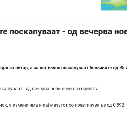
те поскапуваат - од вечерва но
ари за литар, а за ист износ поскапуваат бензините од 95 
ноќ, а измени има и кај мазутот со поевтинување од 0,592