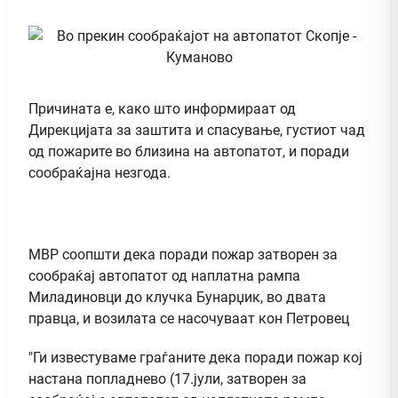
Причината е, како што информираат од
Дирекцијата за заштита и спасување, густиот чад
од пожарите во близина на автопатот, и поради
сообраќајна незгода.
МВР соопшти дека поради пожар затворен за
сообраќај автопатот од наплатна рампа
Миладиновци до клучка Бунарџик, во двата
правца, и возилата се насочуваат кон Петровец
"Ги известуваме граѓаните дека поради пожар кој
настана попладнево (17.јули, затворен за