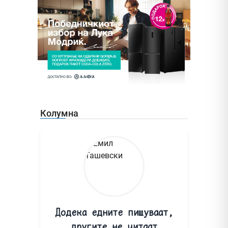
Колумна
Додека едните пишуваат,
другите не читаат