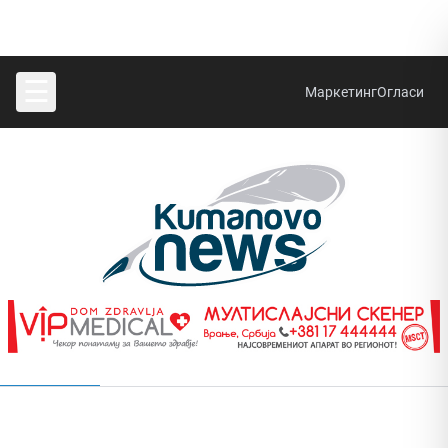
☰
Маркетинг
Огласи