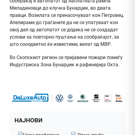
сообраќај е автопатот од наплатната рампа
Миладиновци до клучка Бунарџик, во двата
правци. Возилата се пренасочуваат кон Петровец.
Апелираме до граѓаните да не се упатуваат кон
овој дел од автопатот се додека не се создадат
услови за повторно пуштање на сообраќајот, за
што сооодветно ќе известиме, велат од МВР.
Во Скопскиот регион се пријавени пожари помеѓу
Индустриска Зона Бунарџик и рафинерија Окта.
НАЈНОВИ