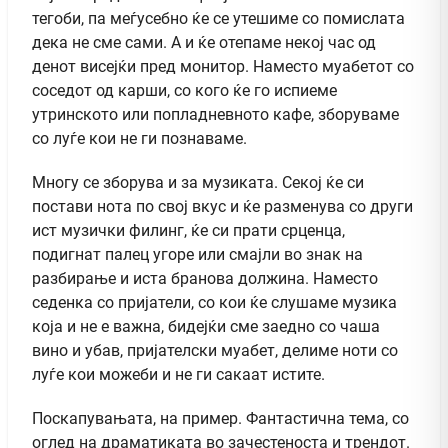
тегоби, па меѓусебно ќе се утешиме со помислата
дека не сме сами. А и ќе отепаме некој час од
денот висејќи пред монитор. Наместо муабетот со
соседот од карши, со кого ќе го испиеме
утринското или попладневното кафе, зборуваме
со луѓе кои не ги познаваме.
Многу се зборува и за музиката. Секој ќе си
постави нота по свој вкус и ќе разменува со други
ист музички филинг, ќе си прати срценца,
подигнат палец угоре или смајли во знак на
разбирање и иста бранова должина. Наместо
седенка со пријатели, со кои ќе слушаме музика
која и не е важна, бидејќи сме заедно со чаша
вино и убав, пријателски муабет, делиме ноти со
луѓе кои можеби и не ги сакаат истите.
Поскапувањата, на пример. Фантастична тема, со
оглед на драматиката во зачестеноста и трендот.