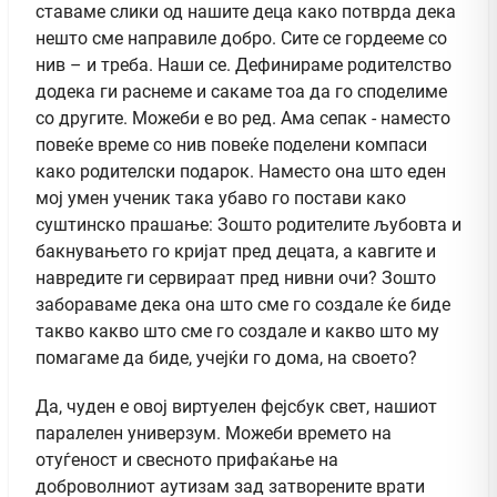
ставаме слики од нашите деца како потврда дека
нешто сме направиле добро. Сите се гордееме со
нив – и треба. Наши се. Дефинираме родителство
додека ги раснеме и сакаме тоа да го споделиме
со другите. Можеби е во ред. Ама сепак - наместо
повеќе време со нив повеќе поделени компаси
како родителски подарок. Наместо она што еден
мој умен ученик така убаво го постави како
суштинско прашање: Зoшто родителите љубовта и
бакнувањето го кријат пред децата, а кавгите и
навредите ги сервираат пред нивни очи? Зошто
забораваме дека она што сме го создале ќе биде
такво какво што сме го создале и какво што му
помагаме да биде, учејќи го дома, на своето?
Да, чуден е овој виртуелен фејсбук свет, нашиот
паралелен универзум. Можеби времето на
отуѓеност и свесното прифаќање на
доброволниот аутизам зад затворените врати