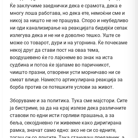
Ќе заклучиме заеднички дека е срамота, дека е
многу лоша работава, но дека ете, немоќни сме и
никој за ништо не не прашува. Споро и неубедливо
ни оди канализирање на реакцијата бидејќи сепак
излегува дека и не ни е доволно тешко. Уште се
може со товарот, дури и на угорнина. Ќе почекаме
некој друг да стави пост на оваа тема,
воодушевено ќе го лајкнеме во знак на иста
судбина и потоа ќе зјапаме во паричникот,
чиишто празни, отворени усти морничаво ни се
смеат влице. Наместо артикулирана реакција за
борба против се потешките услови за живот.
Зборуваме и за политика. Тука сме мајстори. Сите
ја бистриме, за да на крај излезе дека различните
ставови по едни исти горливи прашања, а за
беља, секојдневно ги живееме како диригирана
рамка, значат само едно: ако не си со едните,
тогаш си со другите. Така стануваш предавник, а