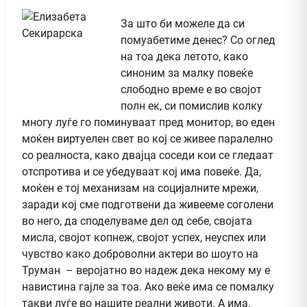
За што би можеле да си
помуабетиме денес? Со оглед
на тоа дека летото, како
синоним за малку повеќе
слободно време е во својот
полн ек, си помислив колку
многу луѓе го поминуваат пред монитор, во еден
моќен виртуелен свет во кој се живее паралелно
со реалноста, како двајца соседи кои се гледаат
отспротива и се убедуваат кој има повеќе. Да,
моќен е тој механизам на социјалните мрежи,
заради кој сме подготвени да живееме соголени
во него, да споделуваме дел од себе, својата
мисла, својот копнеж, својот успех, неуспех или
чувство како доброволни актери во шоуто на
Труман – веројатно во надеж дека некому му е
навистина гајле за тоа. Ако веќе има се помалку
такви луѓе во нашите реални животи. А има.