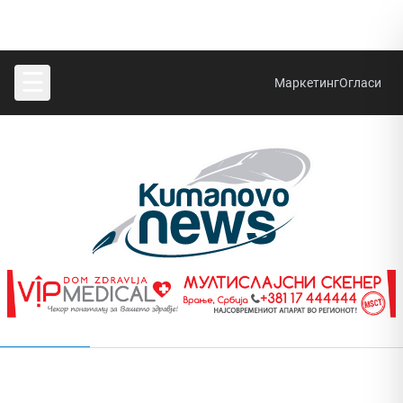
☰
Маркетинг
Огласи