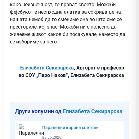
како неизбежност, го прават своето. Можеби
фејсбукот е неопходна алатка за сокривање на
нашата немоќ да го смениме она во што сме се
престориле, кој знае. Можеби ни е полесно да
живееме живот каков би посакувале, наместо да
се избориме за него.
Елизабета Секирарска
, Авторот е професор
во СОУ „Перо Наков“, Елизабета Секирарска
Други колумни од
Елизабета Секирарска
Паралелни корона светови
28.05.2020