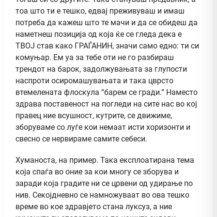
тоа што ти е тешко, едвај преживуваш и имаш
потреба да кажеш што те мачи и да се обидеш да
наметнеш позиција од која ќе се гледа дека е
ТВОЈ став како ГРАЃАНИН, значи само едно: ти си
комуњар. Ем уа за тебе оти не го разбираш
трендот на барок, задолжувањата за глупости
наспроти осиромашувањата и така цврсто
втемелената флоскула “барем се гради.” Наместо
здрава поставеност на погледи на сите нас во кој
правец ние всушност, кутрите, се движиме,
зборуваме со луѓе кои немаат исти хоризонти и
свесно се нервираме самите себеси.
Хуманоста, на пример. Така експлоатирана тема
која спаѓа во оние за кои многу се зборува и
заради која градите ни се црвени од удирање по
нив. Секојдневно се намножуваат во ова тешко
време во кое здравјето стана луксуз, а ние