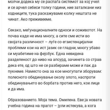
молчи додека му се распаѓа системот за кој учел
и се арчел себеси толку години, ние заталкани низ
ходниците, тука раскажуваме колку нештата не
чинат. Ако преживееме.
Секако, меѓунационалните односи и соживотот. На
почва каде не има многу, а сите сме исти во
својата различност – луѓе со егзистенцијални
проблеми кои на ист јазик се гладни, многу убаво
си муабетиме на фејсбук. Една невидена
разделеност до ниво на апсурд, зачинета со страв
дека ете, од што не се разбираме може и пак да
пукнеме. Наместо она за кое многупати зборувам:
полесното обединување околу злото, наспроти
обединувањето во борбата против него, кое лице
и да има.
Образованието. Моја тема. Омилена. Еве ја новата
учебна година на прагот – јули истекува, а кога