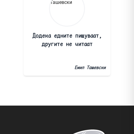
Додека едните пишуваат,
другите не читаат
Емил Ташевски