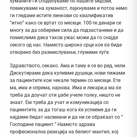
хуманите ги споделуваме по нашите ѕидови,
повикуваме на хуманост, лајкнуваме и потоа немо
ги гледаме истите линкови со квалификатив
“итно” како се вртат со месеци. 100-те денари се
многу за да собереме сила да подзастанеме и да
помислиме дека таков ужас може да го снајде
секого од нас. Наместо широко срце кое ќе биде
отворено без размислување, глумиме луѓе.
Здравството, секако. Ама и таму е се во ред, нели.
Дискутираме дека купивме душеци, нови пижами
за пациентите кои чекале термин со месеци. Ете
ма, има и опрема, најнова. Има и лекари,а ма ќе
треба да доучат оти џабе учеле толку, ништо не
знаат. Ем треба да учат и комуникација со
пациентите, за да тогаш кога ќе успееме да ги
најдеме бидат насмеани и да ни се обраќаат со “
Господине пациент.” Наместо здрава
професионална реакција на белиот мантил, кој