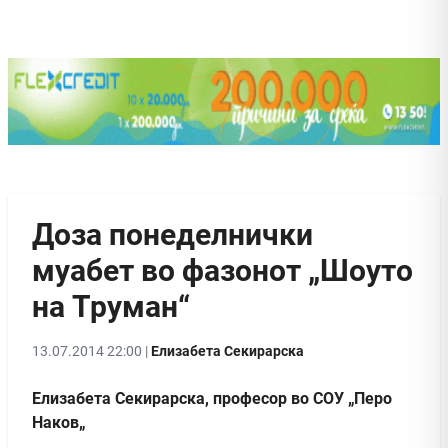
Доза понеделнички
муабет во фазонот „Шоуто
на Труман“
13.07.2014 22:00 |
Елизабета Секирарска
Елизабета Секирарска, професор во СОУ „Перо
Наков„