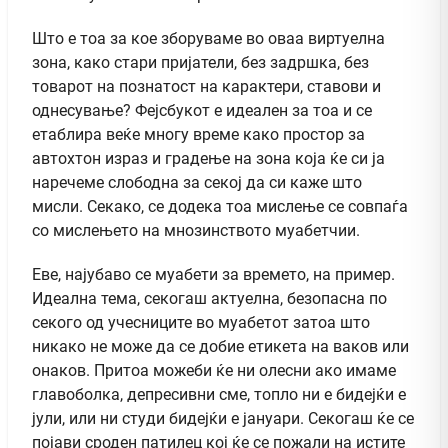
Што е тоа за кое зборуваме во оваа виртуелна
зона, како стари пријатели, без задршка, без
товарот на познатост на карактери, ставови и
однесување? Фејсбукот е идеален за тоа и се
етаблира веќе многу време како простор за
автохтон израз и градење на зона која ќе си ја
наречеме слободна за секој да си каже што
мисли. Секако, се додека тоа мислење се совпаѓа
со мислењето на мнозинството муабетчии.
Еве, најубаво се муабети за времето, на пример.
Идеална тема, секогаш актуелна, безопасна по
секого од учесниците во муабетот затоа што
никако не може да се добие етикета на ваков или
онаков. Притоа можеби ќе ни олесни ако имаме
главоболка, депресивни сме, топло ни е бидејќи е
јули, или ни студи бидејќи е јануари. Секогаш ќе се
појави сроден патилец кој ќе се пожали на истите