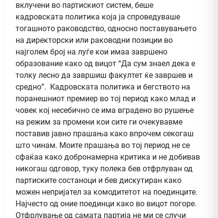
вклучени во партискиот систем, беше
кадровската политика која ја спроведуваше
тогашното раководство, односно поставувањето
на директорски или раководни позиции во
најголем број на луѓе кои имаа завршено
образование како од вицот “Да сум знаел дека е
толку лесно да завршиш факултет ќе завршев и
средно”. Кадровската политика и бегството на
поранешниот премиер во тој период како млад и
човек кој несебично се има вградено во рушење
на режим за промени кои сите ги очекувавме
поставив јавно прашања како впрочем секогаш
што чинам. Моите прашања во тој период не се
сфаќаа како добронамерна критика и не добивав
никогаш одговор, туку полека бев отфрлуван од
партиските состаноци и бев дискутиран како
можен непријател за комодитетот на поединците.
Најчесто од оние поединци како во вицот погоре.
Отфрлување од самата партија не ми се случи