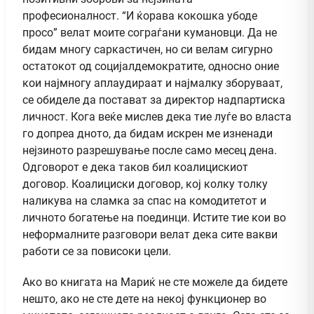
професионалност. “И ќорава кокошка убоде
просо” велат моите сограѓани кумановци. Да не
бидам многу саркастичен, но си велам сигурно
остатокот од социјалдемократите, односно оние
кои најмногу аплаудираат и најмалку зборуваат,
се обиделе да постават за директор надпартиска
личност. Кога веќе мислев дека тие луѓе во власта
го допреа дното, да бидам искрен ме изненади
нејзиното разрешување после само месец дена.
Одговорот е дека таков бил коалицискиот
договор. Коалициски договор, кој колку толку
наликува на сламка за спас на комодитетот и
личното богатење на поединци. Истите тие кои во
неформалните разговори велат дека сите вакви
работи се за повисоки цели.
Ако во книгата на Мариќ не сте можеле да бидете
нешто, ако не сте дете на некој функционер во