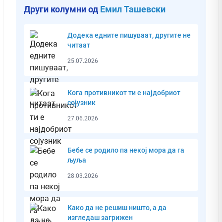
Други колумни од
Емил Ташевски
Додека едните пишуваат, другите не
читаат
25.07.2026
Кога противникот ти е најдобриот
сојузник
27.06.2026
Бебе се родило па некој мора да га
љуља
28.03.2026
Како да не решиш ништо, а да
изгледаш загрижен