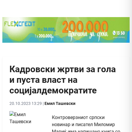
Кадровски жртви за гола
и пуста власт на
социјалдемократите
20.10.2023 13:29 |
Емил Ташевски
Контроверзниот српски
новинар и писател Миломир
Мариќ има напишано книга со