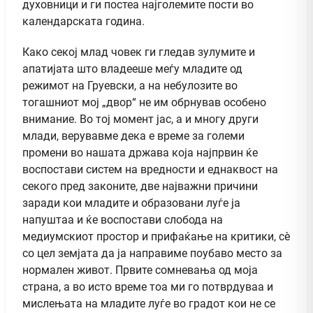
духовници и ги постеа најголемите пости во
календарската година.
Како секој млад човек ги гледав зулумите и
апатијата што владееше меѓу младите од
режимот на Груевски, а на небулозите во
тогашниот мој „двор“ не им обрнував особено
внимание. Во тој момент јас, а и многу други
млади, верувавме дека е време за големи
промени во нашата држава која најпрвин ќе
воспостави систем на вредности и еднаквост на
секого пред законите, две најважни причини
заради кои младите и образовани луѓе ја
напуштаа и ќе воспостави слобода на
медиумскиот простор и прифаќање на критики, сѐ
со цел земјата да ја направиме поубаво место за
нормален живот. Првите сомневања од моја
страна, а во исто време тоа ми го потврдуваа и
мислењата на младите луѓе во градот кои не се