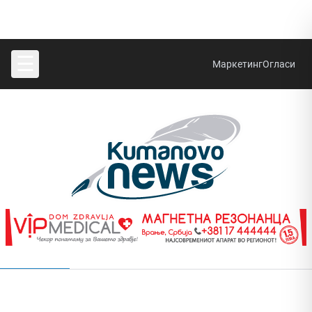
☰
Маркетинг
Огласи