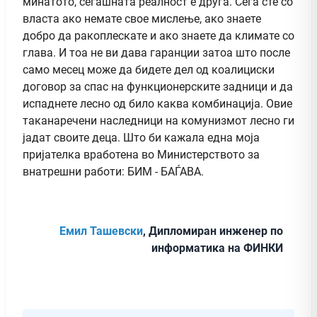
минатото, сегашната реалност е друга. Сега сте со
власта ако немате свое мислење, ако знаете
добро да ракоплескате и ако знаете да климате со
глава. И тоа не ви дава гаранции затоа што после
само месец може да бидете дел од коалициски
договор за спас на функционерските задници и да
испаднете лесно од било каква комбинација. Овие
таканаречени наследници на комунизмот лесно ги
јадат своите деца. Што би кажала една моја
пријателка вработена во Министерството за
внатрешни работи: БИМ - БАЃАВА.
Емил Ташевски
, Дипломиран инженер по
информатика на ФИНКИ