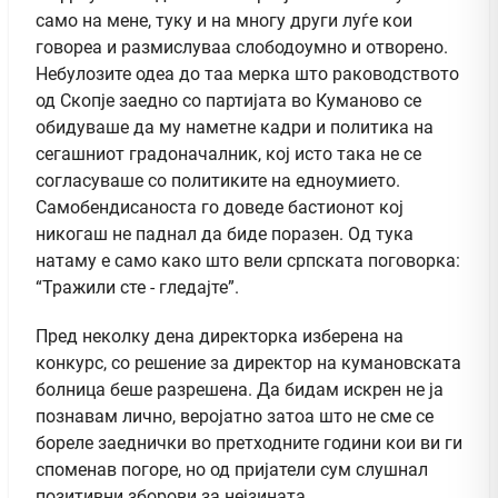
само на мене, туку и на многу други луѓе кои
говореа и размислуваа слободоумно и отворено.
Небулозите одеа до таа мерка што раководството
од Скопје заедно со партијата во Куманово се
обидуваше да му наметне кадри и политика на
сегашниот градоначалник, кој исто така не се
согласуваше со политиките на едноумието.
Самобендисаноста го доведе бастионот кој
никогаш не паднал да биде поразен. Од тука
натаму е само како што вели српската поговорка:
“Тражили сте - гледајте”.
Пред неколку дена директорка изберена на
конкурс, со решение за директор на кумановската
болница беше разрешена. Да бидам искрен не ја
познавам лично, веројатно затоа што не сме се
бореле заеднички во претходните години кои ви ги
споменав погоре, но од пријатели сум слушнал
позитивни зборови за нејзината