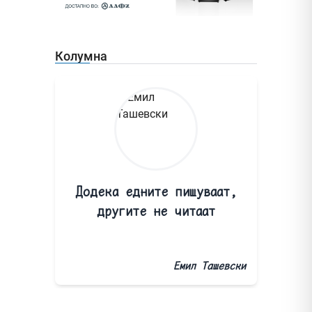
Колумна
Додека едните пишуваат,
другите не читаат
Емил Ташевски