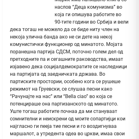
наслов “Деца комунизма” во
која ги опишува работите во
90-тите години во Србија и вели
дека тогаш не можело да се биде ниту член на
некоја улична банда ако не си дете на некој
комунистички функционер од минатото. Мојата
поранешна партија СДСМ, поточно голем дел од
претходните па и сегашните раководства, имаат
изјавено дека социјалдемократите се наследници
на партијата од заедничката држава. Во
партиските простории, особено кога се рушеше
режимот на Груевски, се слушаа песни како
“Рачунајте на нас” или “Bella ciao” во која се
потенцираше она партизанското од минатото.
Уште тогаш работите почнаа да ми стануваат
сомнителни и неискрени од моите сопартијци кои
најгласно ги пееја тие песни и го воздигнуваа
маршалот, а утредента одеа во цркви, имаа свои