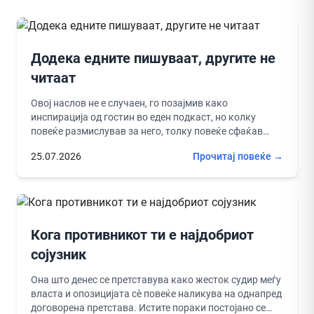
Додека едните пишуваат, другите не
читаат
Овој наслов не е случаен, го позајмив како
инспирација од гостин во еден подкаст, но колку
повеќе размислував за него, толку повеќе сфаќав
дека ја...
25.07.2026
Прочитај повеќе →
Кога противникот ти е најдобриот
сојузник
Она што денес се претставува како жесток судир меѓу
власта и опозицијата сè повеќе наликува на однапред
договорена претстава. Истите пораки постојано се