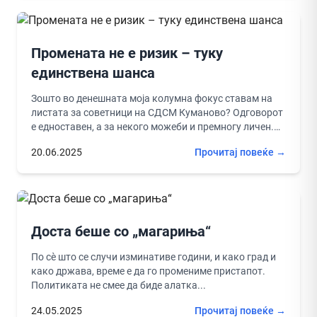
Промената не е ризик – туку
единствена шанса
Зошто во денешната моја колумна фокус ставам на
листата за советници на СДСМ Куманово? Одговорот
е едноставен, а за некого можеби и премногу личен.
Голем...
20.06.2025
Прочитај повеќе →
Доста беше со „магариња“
По сè што се случи изминативе години, и како град и
како држава, време е да го промениме пристапот.
Политиката не смее да биде алатка...
24.05.2025
Прочитај повеќе →