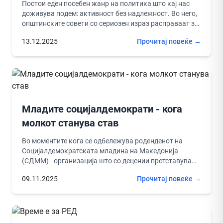
Постои еден посебен жанр на политика што кај нас
доживува подем: активност без надлежност. Во него,
општинските совети со сериозен израз расправаат за
прашања што...
13.12.2025
Прочитај повеќе →
Младите социјалдемократи - кога
молкот станува став
Во моментите кога се одбележува роденденот на
Социјалдемократската младина на Македонија
(СДММ) - организација што со децении претставува
симбол на младинска борба, ентузијазам и
09.11.2025
Прочитај повеќе →
прогресивни...