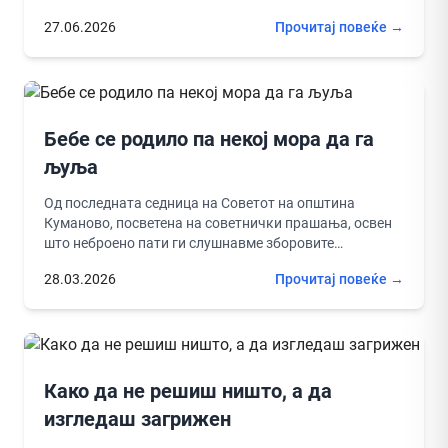
вртат, истите...
27.06.2026
Прочитај повеќе →
Бебе се родило па некој мора да га
љуља
Од последната седница на Советот на општина
Куманово, посветена на советнички прашања, освен
што неброено пати ги слушнавме зборовите
„дополнително“, „првенствено“ и „во континуитет“,
28.03.2026
Прочитај повеќе →
дознавме...
Како да не решиш ништо, а да
изгледаш загрижен