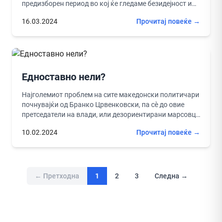
предизборен период во кој ќе гледаме безидејност и
вперување...
16.03.2024
Прочитај повеќе →
Едноставно нели?
Најголемиот проблем на сите македонски политичари
почнувајќи од Бранко Црвенковски, па сѐ до овие
претседатели на влади, или дезориентирани марсовци
после него е немање визија....
10.02.2024
Прочитај повеќе →
← Претходна
1
2
3
Следна →