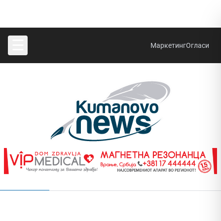
☰
Маркетинг
Огласи