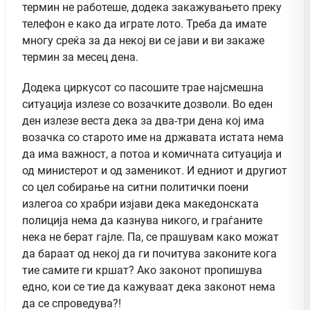
термин не работеше, додека закажувањето преку
телефон е како да играте лото. Треба да имате
многу среќа за да некој ви се јави и ви закаже
термин за месец дена.
Додека циркусот со пасошите трае најсмешна
ситуација излезе со возачките дозволи. Во еден
ден излезе веста дека за два-три дена кој има
возачка со старото име на државата истата нема
да има важност, а потоа и комичната ситуација и
од министерот и од заменикот. И едниот и другиот
со цел собирање на ситни политички поени
излегоа со храбри изјави дека македонската
полиција нема да казнува никого, и граѓаните
нека не берат гајле. Па, се прашувам како можат
да бараат од некој да ги почитува законите кога
тие самите ги кршат? Ако законот пропишува
едно, кои се тие да кажуваат дека законот нема
да се спроведува?!