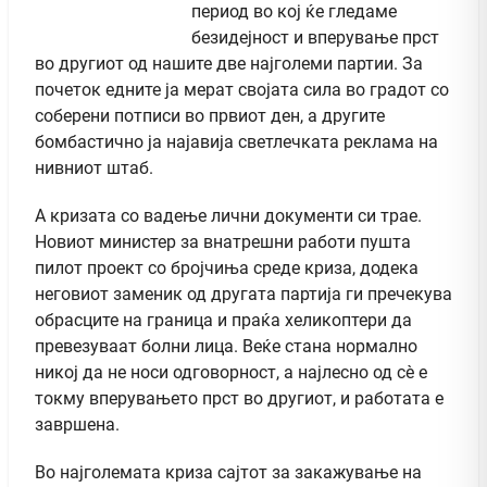
период во кој ќе гледаме
безидејност и вперување прст
во другиот од нашите две најголеми партии. За
почеток едните ја мерат својата сила во градот со
соберени потписи во првиот ден, а другите
бомбастично ја најавија светлечката реклама на
нивниот штаб.
А кризата со вадење лични документи си трае.
Новиот министер за внатрешни работи пушта
пилот проект со бројчиња среде криза, додека
неговиот заменик од другата партија ги пречекува
обрасците на граница и праќа хеликоптери да
превезуваат болни лица. Веќе стана нормално
никој да не носи одговорност, а најлесно од сѐ е
токму вперувањето прст во другиот, и работата е
завршена.
Во најголемата криза сајтот за закажување на