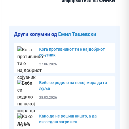
информатика на ФИНКИ
Други колумни од
Емил Ташевски
Кога противникот ти е најдобриот
сојузник
27.06.2026
Бебе се родило па некој мора да га
љуља
28.03.2026
Како да не решиш ништо, а да
изгледаш загрижен