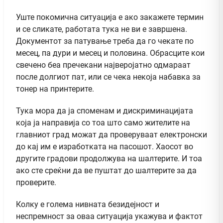
Уште покомична ситуација е ако закажете термин
и се сликате, работата тука не ви е завршена.
Документот за патување треба да го чекате по
месец, па дури и месец и половина. Обрасците кои
свечено беа пречекани најверојатно одмараат
после долгиот пат, или се чека некоја набавка за
тонер на принтерите.
Тука мора да ја споменам и дискриминацијата
која ја направија со тоа што само жителите на
главниот град можат да проверуваат електронски
до кај им е изработката на пасошот. Хаосот во
другите градови продолжува на шалтерите. И тоа
ако сте среќни да ве пуштат до шалтерите за да
проверите.
Колку е голема нивната безидејност и
неспремност за оваа ситуација укажува и фактот