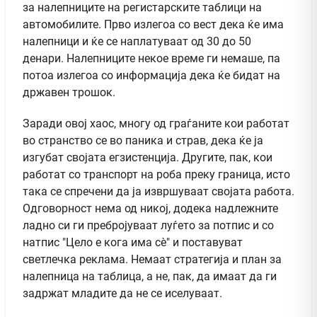
за налепниците на регистарските таблици на
автомобилите. Прво излегоа со вест дека ќе има
налепници и ќе се наплатуваат од 30 до 50
денари. Налепниците некое време ги немаше, па
потоа излегоа со информација дека ќе бидат на
државен трошок.
Заради овој хаос, многу од граѓаните кои работат
во странство се во паника и страв, дека ќе ја
изгубат својата егзистенција. Другите, пак, кои
работат со транспорт на роба преку граница, исто
така се спречени да ја извршуваат својата работа.
Одговорност нема од никој, додека надлежните
ладно си ги пребројуваат луѓето за потпис и со
натпис "Цело е кога има сѐ" и поставуват
светлечка реклама. Немаат стратегија и план за
налепница на таблица, а не, пак, да имаат да ги
задржат младите да не се иселуваат.