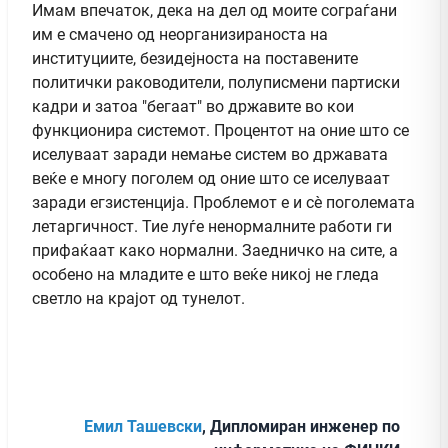
Имам впечаток, дека на дел од моите сограѓани
им е смачено од неорганизираноста на
институциите, безидејноста на поставените
политички раководители, полуписмени партиски
кадри и затоа "бегаат" во државите во кои
функционира системот. Процентот на оние што се
иселуваат заради немање систем во државата
веќе е многу поголем од оние што се иселуваат
заради егзистенција. Проблемот е и сѐ поголемата
летаргичност. Тие луѓе ненормалните работи ги
прифаќаат како нормални. Заедничко на сите, а
особено на младите е што веќе никој не гледа
светло на крајот од тунелот.
Емил Ташевски
, Дипломиран инженер по