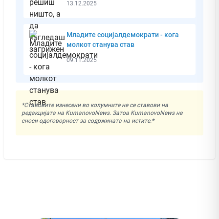
13.12.2025
Младите социјалдемократи - кога
молкот станува став
09.11.2025
*Ставовите изнесени во колумните не се ставови на
редакцијата на KumanovoNews. Затоа KumanovoNews не
сноси одоговорност за содржината на истите.*