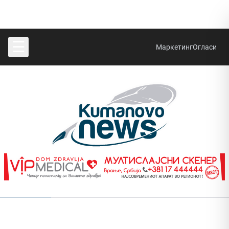
☰
Маркетинг
Огласи