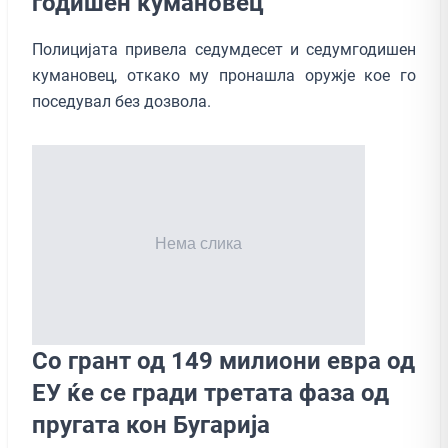
годишен кумановец
Полицијата привела седумдесет и седумгодишен
кумановец, откако му пронашла оружје кое го
поседувал без дозвола.
Со грант од 149 милиони евра од
ЕУ ќе се гради третата фаза од
пругата кон Бугарија