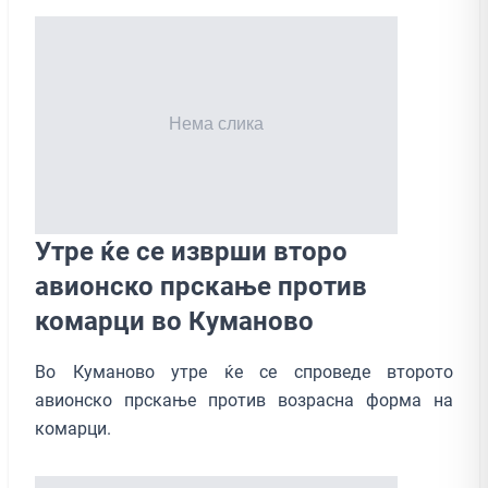
Утре ќе се изврши второ
авионско прскање против
комарци во Куманово
Во Куманово утре ќе се спроведе второто
авионско прскање против возрасна форма на
комарци.