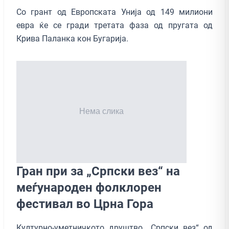
Со грант од Европската Унија од 149 милиони
евра ќе се гради третата фаза од пругата од
Крива Паланка кон Бугарија.
Гран при за „Српски вез“ на
меѓународен фолклорен
фестивал во Црна Гора
Културно-уметничкото друштво „Српски вез“ од