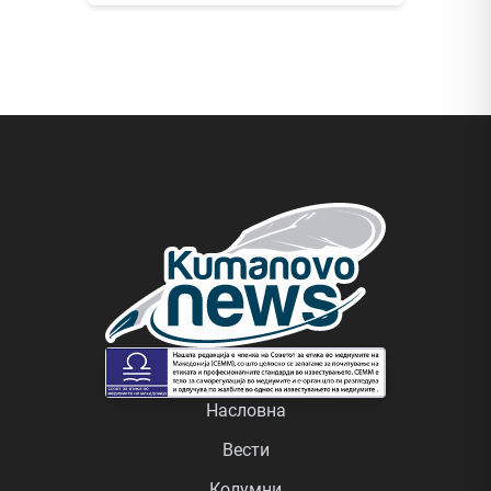
Насловна
Вести
Колумни