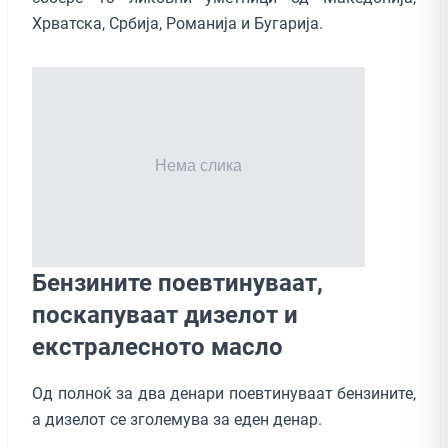
Хрватска, Србија, Романија и Бугарија.
Бензините поевтинуваат,
поскапуваат дизелот и
екстралесното масло
Од полноќ за два денари поевтинуваат бензините,
а дизелот се зголемува за еден денар.