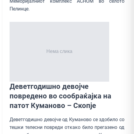
Меморијалниот комплекс АСНОМ во селото
Пелинце.
Деветгодишно девојче
повредено во сообраќајка на
патот Куманово – Скопје
Деветгодишно девојче од Куманово се здобило со
тешки телесни повреди откако било прегазено од