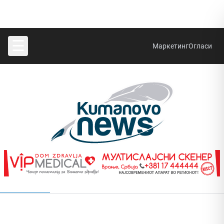
☰
Маркетинг
Огласи