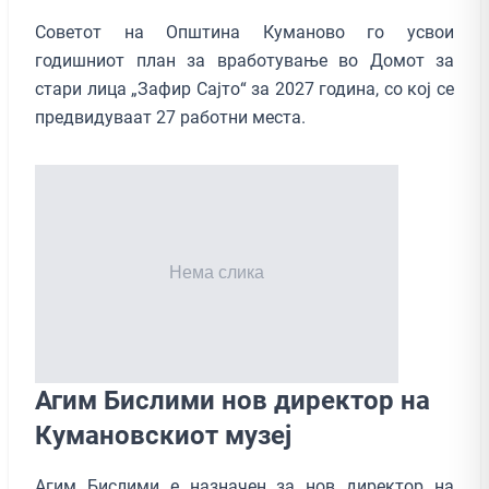
Советот на Општина Куманово го усвои
годишниот план за вработување во Домот за
стари лица „Зафир Сајто“ за 2027 година, со кој се
предвидуваат 27 работни места.
Агим Бислими нов директор на
Кумановскиот музеј
Агим Бислими е назначен за нов директор на