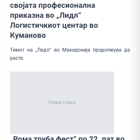
својата професионална
приказна во „Лидл“
Логистичкиот центар во
Куманово
Тимот на „Лидл“ во Македонија продолжува да
расте.
„Рома труба фест“ по 22. пат во