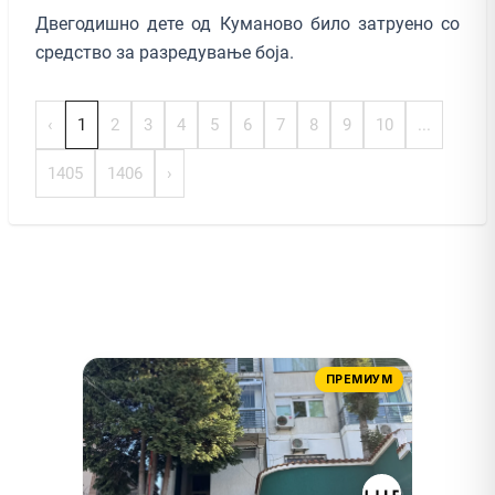
Двегодишно дете од Куманово било затруено со
средство за разредување боја.
‹
1
2
3
4
5
6
7
8
9
10
...
1405
1406
›
ПРЕМИУМ