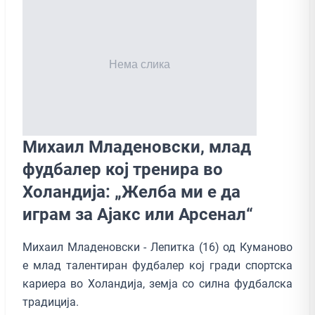
Михаил Младеновски, млад
фудбалер кој тренира во
Холандија: „Желба ми е да
играм за Ајакс или Арсенал“
Михаил Младеновски - Лепитка (16) од Куманово
е млад талентиран фудбалер кој гради спортска
кариера во Холандија, земја со силна фудбалска
традиција.