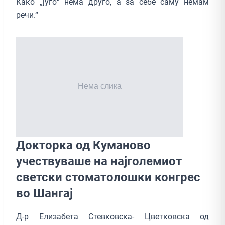
Како „југо“ нема друго, а за себе саму немам
речи.“
Докторка од Куманово
учествуваше на најголемиот
светски стоматолошки конгрес
во Шангај
Д-р Елизабета Стевковска- Цветковска од