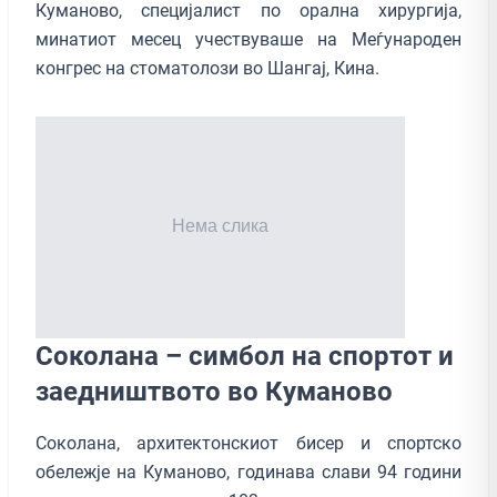
Куманово, специјалист по орална хирургија,
минатиот месец учествуваше на Меѓународен
конгрес на стоматолози во Шангај, Кина.
Соколана – симбол на спортот и
заедништвото во Куманово
Соколана, архитектонскиот бисер и спортско
обележје на Куманово, годинава слави 94 години