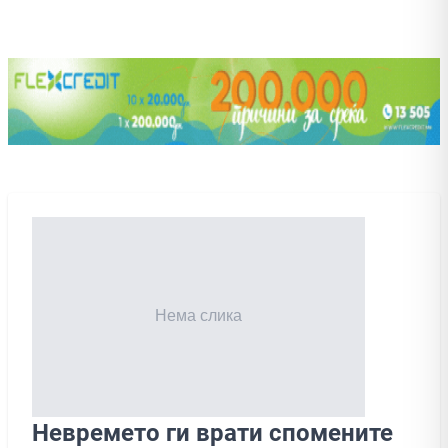
Невремето ги врати спомените