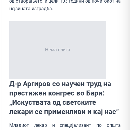
од отворањето, и цели 103 години од почетокот на
нејзината изградба.
Д-р Аргиров со научен труд на
престижен конгрес во Бари:
„Искуствата од светските
лекари се применливи и кај нас“
Младиот лекар и специјализант по општа