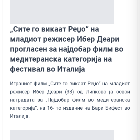
„Сите го викаат Реџо“ на
младиот режисер Ибер Деари
прогласен за најдобар филм во
медитеранска категорија на
фестивал во Италија
Играниот филм „Сите го викаат Реџо“ на младиот
режисер Ибер Деари (33) од Липково ја освои
наградата за „Најдобар филм во медитеранска
категорија“, на 16- то издание на Бари Бифест во
Италија.