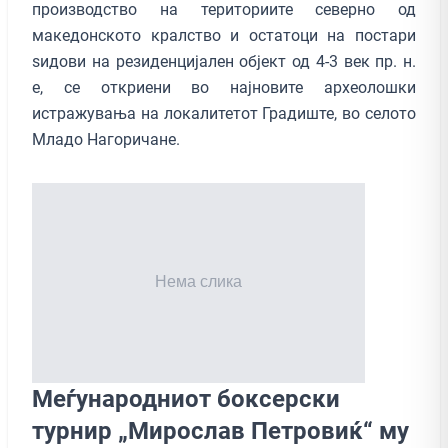
производство на териториите северно од
македонското кралство и остатоци на постари
ѕидови на резиденцијален објект од 4-3 век пр. н.
е, се откриени во најновите археолошки
истражувања на локалитетот Градиште, во селото
Младо Нагоричане.
Меѓународниот боксерски
турнир „Мирослав Петровиќ“ му