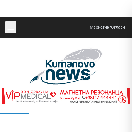
☰
Маркетинг
Огласи