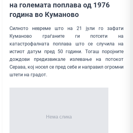
на големата поплава од 1976
годинa во Куманово
Силното невреме што на 21 јули го зафати
Куманово граѓаните ги потсети на
катастрофалната поплава што се случила на
истиот датум пред 50 години. Тогаш поројните
дождови предизвикале излевање на потокот
Серава, кој носел се пред себе и направил огромни
штети на градот.