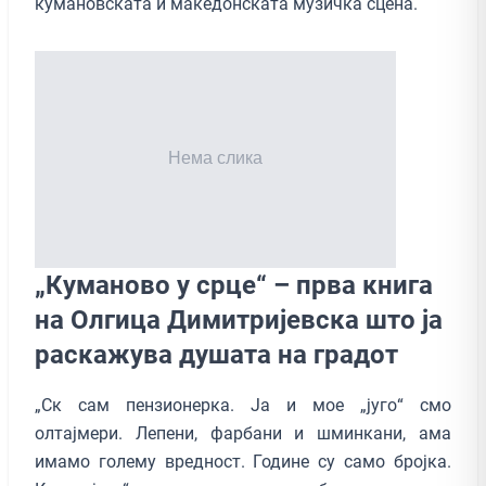
кумановската и македонската музичка сцена.
„Куманово у срце“ – прва книга
на Олгица Димитријевска што ја
раскажува душата на градот
„Ск сам пензионерка. Ја и мое „југо“ смо
олтајмери. Лепени, фарбани и шминкани, ама
имамо голему вредност. Године су само бројка.