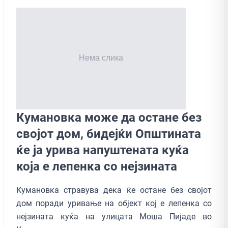
Кумановка може да остане без
својот дом, бидејќи Општината
ќе ја урива напуштената куќа
која е лепенка со нејзината
Кумановка стравува дека ќе остане без својот
дом поради уривање на објект кој е лепенка со
нејзината куќа на улицата Моша Пијаде во