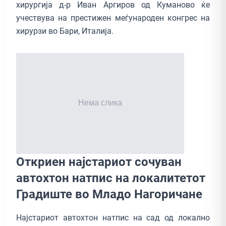
хирургија д-р Иван Аргиров од Куманово ќе
учествува на престижен меѓународен конгрес на
хирурзи во Бари, Италија.
Откриен најстариот сочуван
автохтон натпис на локалитетот
Градиште во Младо Нагоричане
Најстариот автохтон натпис на сад од локално