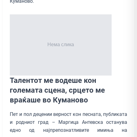
Куманово.
Талентот ме водеше кон
големата сцена, срцето ме
враќаше во Куманово
Пет и пол децении верност кон песната, публиката
и родниот град – Маргица Антевска останува
едно од најпрепознатливите имиња на