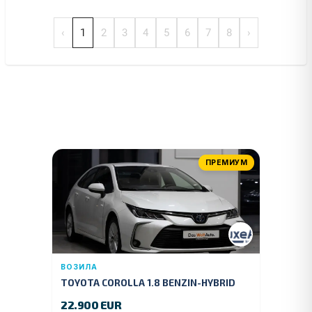
‹
1
2
3
4
5
6
7
8
›
ПРЕМИУМ
ВОЗИЛА
TOYOTA COROLLA 1.8 BENZIN-HYBRID
140 KS.2022 GOD.89000 KM.
22.900 EUR