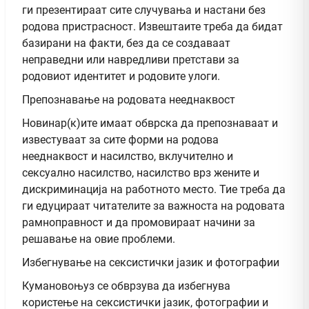
ги презентираат сите случувања и настани без
родова пристрасност. Извештаите треба да бидат
базирани на факти, без да се создаваат
неправедни или навредливи претстави за
родовиот идентитет и родовите улоги.
Препознавање на родовата нееднаквост
Новинар(к)ите имаат обврска да препознаваат и
известуваат за сите форми на родова
нееднаквост и насилство, вклучително и
сексуално насилство, насилство врз жените и
дискриминација на работното место. Тие треба да
ги едуцираат читателите за важноста на родовата
рамноправност и да промовираат начини за
решавање на овие проблеми.
Избегнување на сексистички јазик и фотографии
Кумановоњуз се обврзува да избегнува
користење на сексистички јазик, фотографии и