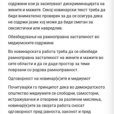
содржини кои ја засилуваат дискриминацијата на
жените и мажите. Секој новинарски текст треба да
биде внимателно проверен за да се осигура дека
не содржи јазик кој може да биде сметан за
сексистички или навредлив.
Обезбедување на рамноправна застапеност во
медиумските содржини
Во новинарската работа треба да се обезбеди
рамноправна застапеност на жените и мажите во
сите области и да се даде простор за теми
поврзани со родова рамноправност.
Одговорност на новинар(к)ите и медиумот
Почитувајќи го принципот дека во демократското
општество медиумите се слободни, самостојни,
истражувачки и отворени за различни мислења,
новинар(к)ите за својата работа сносат
одговорност пред јавноста, законот и пред