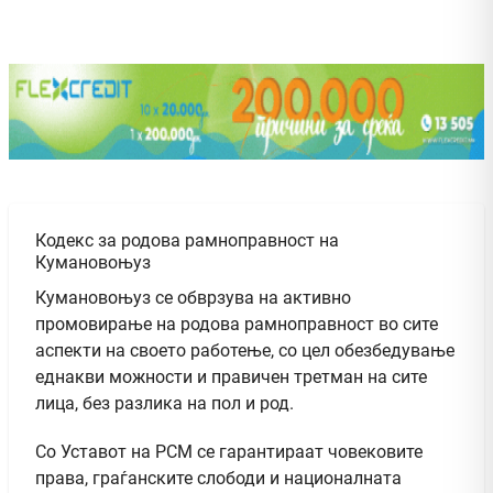
Кодекс за родова рамноправност на
Кумановоњуз
Кумановоњуз се обврзува на активно
промовирање на родова рамноправност во сите
аспекти на своето работење, со цел обезбедување
еднакви можности и правичен третман на сите
лица, без разлика на пол и род.
Со Уставот на РСМ се гарантираат човековите
права, граѓанските слободи и националната