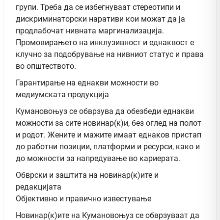
групи. Треба да се избегнуваат стереотипи и
дискриминаторски наративи кои можат да ја
продлабочат нивната маргинализација.
Промовирањето на инклузивност и еднаквост е
клучно за подобрување на нивниот статус и права
во општеството.
Гарантирање на еднакви можности во
медиумската продукција
Кумановоњуз се обврзува да обезбеди еднакви
можности за сите новинар(к)и, без оглед на полот
и родот. Жените и мажите имаат еднаков пристап
до работни позиции, платформи и ресурси, како и
до можности за напредување во кариерата.
Обврски и заштита на новинар(к)ите и
редакцијата
Објективно и правично известување
Новинар(к)ите на Кумановоњуз се обврзуваат да