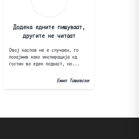
Додека едните пишуваат,
другите не читаат
Овој наслов не е случаен, го
позајмив како инспирација од
гостин во еден подкаст, но...
Емил Ташевски