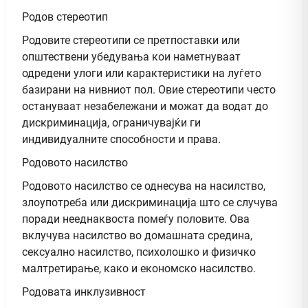
Родов стереотип
Родовите стереотипи се претпоставки или
општествени убедувања кои наметнуваат
одредени улоги или карактеристики на луѓето
базирани на нивниот пол. Овие стереотипи често
остануваат незабележани и можат да водат до
дискриминација, ограничувајќи ги
индивидуалните способности и права.
Родовото насилство
Родовото насилство се однесува на насилство,
злоупотреба или дискриминација што се случува
поради нееднаквоста помеѓу половите. Ова
вклучува насилство во домашната средина,
сексуално насилство, психолошко и физичко
малтретирање, како и економско насилство.
Родовата инклузивност