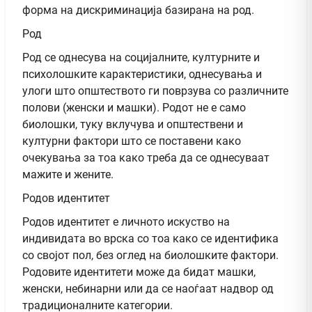
форма на дискриминација базирана на род.
Род
Род се однесува на социјалните, културните и
психолошките карактеристики, однесувања и
улоги што општеството ги поврзува со различните
полови (женски и машки). Родот не е само
биолошки, туку вклучува и општествени и
културни фактори што се поставени како
очекувања за тоа како треба да се однесуваат
мажите и жените.
Родов идентитет
Родов идентитет е личното искуство на
индивидата во врска со тоа како се идентифика
со својот пол, без оглед на биолошките фактори.
Родовите идентитети може да бидат машки,
женски, небинарни или да се наоѓаат надвор од
традиционалните категории.