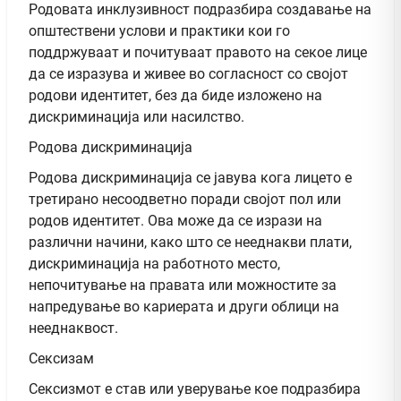
Родовата инклузивност подразбира создавање на
општествени услови и практики кои го
поддржуваат и почитуваат правото на секое лице
да се изразува и живее во согласност со својот
родови идентитет, без да биде изложено на
дискриминација или насилство.
Родова дискриминација
Родова дискриминација се јавува кога лицето е
третирано несоодветно поради својот пол или
родов идентитет. Ова може да се изрази на
различни начини, како што се нееднакви плати,
дискриминација на работното место,
непочитување на правата или можностите за
напредување во кариерата и други облици на
нееднаквост.
Сексизам
Сексизмот е став или уверување кое подразбира