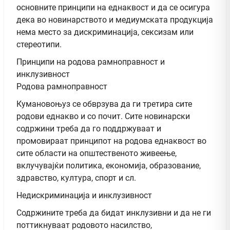
основните принципи на еднаквост и да се осигура
дека во новинарството и медиумската продукција
нема место за дискриминација, сексизам или
стереотипи.
Принципи на родова рамноправност и
инклузивност
Родова рамноправност
Кумановоњуз се обврзува да ги третира сите
родови еднакво и со почит. Сите новинарски
содржини треба да го поддржуваат и
промовираат принципот на родова еднаквост во
сите области на општественото живеење,
вклучувајќи политика, економија, образование,
здравство, култура, спорт и сл.
Недискриминација и инклузивност
Содржините треба да бидат инклузивни и да не ги
поттикнуваат родовото насилство,