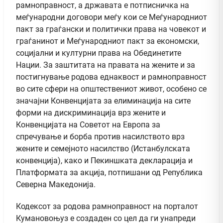
рамноправност, а државата е потписничка на
меѓународни договори меѓу кои се Меѓународниот
пакт за граѓански и политички права на човекот и
граѓанинот и Меѓународниот пакт за економски,
социјални и културни права на Обединетите
Нации. За заштитата на правата на жените и за
постигнување родова еднаквост и рамноправност
во сите сфери на општествениот живот, особено се
значајни Конвенцијата за елиминација на сите
форми на дискриминација врз жените и
Конвенцијата на Советот на Европа за
спречување и борба против насилството врз
жените и семејното насилство (Истанбулската
конвенција), како и Пекиншката декларација и
Платформата за акција, потпишани од Република
Северна Македонија.
Кодексот за родова рамноправност на порталот
Кумановоњуз е создаден со цел да ги унапреди