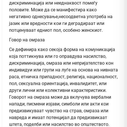
дискриминација или нееднаквост помеѓу
половите. Може да се манифестира како
негативно однесување,несоодветна употреба на
јазик или вредности кои ги деградираат или
потценуваат едниот пол, особено женскиот.
Говор на омраза
Се дефинира како секоја форма на комуникација
која поттикнува или го оправдува насилство,
дискриминација, омраза или непријателство кон
индивидуи или групи на луѓе на основа на нивната
раса, етничка припадност, религија, националност,
пол, сексуална ориентација, инвалидитет, или
други лични или колективни карактеристики.
Говорот на омраза може да вклучува вербални
напади, писмени изјави, симболи или акти кои
предизвикуваат чувство на страв, омраза или
навреда и имаат потенцијал да предизвикаат
штета, поделби или насилство во општеството.