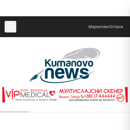
☰
Маркетинг
Огласи