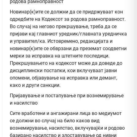
родова рамноправност
Новинар(к)ите се должни да се придржуваат кон
одредбите на Кодексот за родова рамноправност.
Во случај на негово прекршување, треба да се
пријави кај главниот уредник/главната уредничка
и управител/ка. Истовремено, редакцијата и
новинар(к)ите се обврзани да преземат соодветни
мерки за исправка на штетните последици.
Прекршувањето на кодексот може да доведе до
дисциплински постапки, кои вклучуваат јавни
опомени, објавување на исправка или демант,
како и други санкции.
Пријавување и постапување при вознемирување
и насилство
Сите вработени и ангажирани лица во медиумот
се должни во случај на било каков вид
вознемирување, насилство, вклучувајќи и родово
базирано насилство и злоставување од нивни