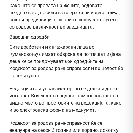
како што се правата на жените, родовата
нееднаквост, насилството врз жени и девојчиња,
како и предизвиците со кои се соочуваат луѓето
со родова различност во заедницата.
Завршни одредби
Сите вработени и ангажирани лица во
Кумановоњуз имаат обврска да потпишат изјава
дека ќе се придржуваат кон одредбите на
Кодексот за родова рамноправност и во целост ќе
го почитуваат.
Редакцијата и управниот орган се должни да го
истакнат Кодексот за родова рамноправност на
видно место во просториите на редакцијата, како
и во електронска форма на медиумот.
Кодексот за родова рамноправност ќе се
евалуира на секои 3 години или порано, доколку