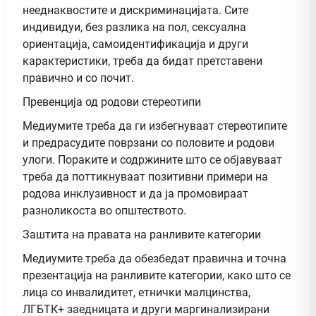
нееднаквостите и дискриминацијата. Сите
индивидуи, без разлика на пол, сексуална
ориентација, самоидентификација и други
карактеристики, треба да бидат претставени
правично и со почит.
Превенција од родови стереотипи
Медиумите треба да ги избегнуваат стереотипите
и предрасудите поврзани со половите и родови
улоги. Пораките и содржините што се објавуваат
треба да поттикнуваат позитивни примери на
родова инклузивност и да ја промовираат
разноликоста во општеството.
Заштита на правата на ранливите категории
Медиумите треба да обезбедат правична и точна
презентација на ранливите категории, како што се
лица со инвалидитет, етнички малцинства,
ЛГБТК+ заедницата и други маргинализирани