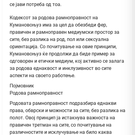
се јави потреба од тоа.
Кодексот за родова рамноправност на
Кумановоњуз има за цел да обезбеди фер,
правичен и рамноправен медиумски простор за
сите, без разлика на род, пол или сексуална
ориентација. Со почитување на овие принципи,
Кумановоњуз ќе продолжи да биде пример за
одговорен и етички медиум, кој активно се залага
за родова еднаквост и инклузивност во сите
аспекти на своето работење.
Појмовник
Родова рамноправност
Родовата рамноправност подразбира еднакви
права, обврски и можности за сите, без разлика на
полот. Овој принцип ја истакнува важноста на
правичен третман на сите, со почитување на
различностите и исклучување на било каква