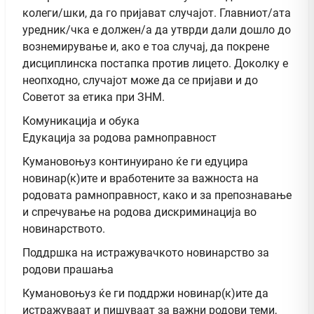
колеги/шки, да го пријават случајот. Главниот/ата
уредник/чка е должен/а да утврди дали дошло до
вознемирување и, ако е тоа случај, да покрене
дисциплинска постапка против лицето. Доколку е
неопходно, случајот може да се пријави и до
Советот за етика при ЗНМ.
Комуникација и обука
Едукација за родова рамноправност
Кумановоњуз континуирано ќе ги едуцира
новинар(к)ите и вработените за важноста на
родовата рамноправност, како и за препознавање
и спречување на родова дискриминација во
новинарството.
Поддршка на истражувачкото новинарство за
родови прашања
Кумановоњуз ќе ги поддржи новинар(к)ите да
истражуваат и пишуваат за важни родови теми,