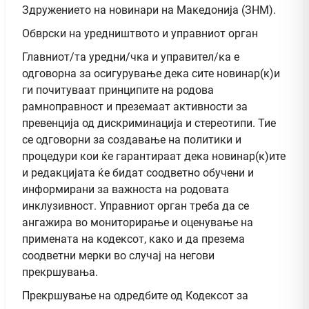
Здружението на новинари на Македонија (ЗНМ).
Обврски на уредништвото и управниот орган
Главниот/та уредни/чка и управител/ка е
одговорна за осигурување дека сите новинар(к)и
ги почитуваат принципите на родова
рамноправност и преземаат активности за
превенција од дискриминација и стереотипи. Тие
се одговорни за создавање на политики и
процедури кои ќе гарантираат дека новинар(к)ите
и редакцијата ќе бидат соодветно обучени и
информирани за важноста на родовата
инклузивност. Управниот орган треба да се
ангажира во мониторирање и оценување на
примената на кодексот, како и да презема
соодветни мерки во случај на негови
прекршувања.
Прекршување на одредбите од Кодексот за