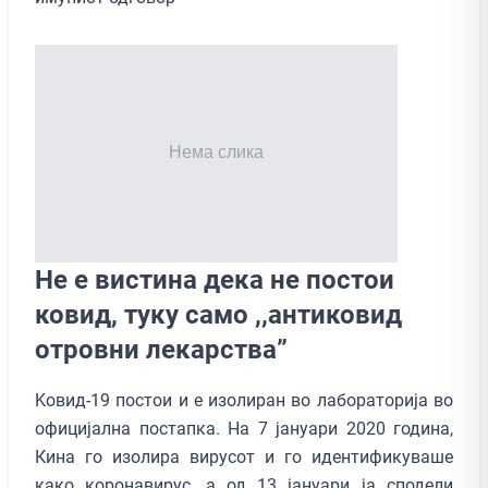
Не е вистина дека не постои
ковид, туку само ,,антиковид
отровни лекарства”
Kовид-19 постои и е изолиран во лабораторија во
официјална постапка. На 7 јануари 2020 година,
Кина го изолира вирусот и го идентификуваше
како коронавирус, а од 13 јануари ја сподели