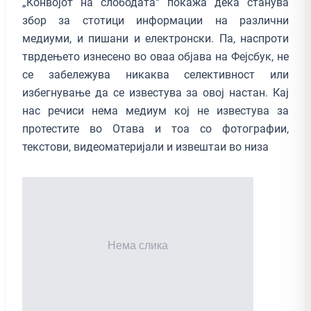
„Конвојот на слободата“ покажа дека станува
збор за стотици информации на различни
медиуми, и пишани и електронски. Па, наспроти
тврдењето изнесено во оваа објава на Фејсбук, не
се забележува никаква селективност или
избегнување да се известува за овој настан. Кај
нас речиси нема медиум кој не известува за
протестите во Отава и тоа со фотографии,
текстови, видеоматеријали и извештаи во низа