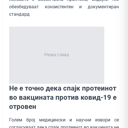
обезбедуваат конзистентен и документиран
стандард
Не е точно дека спајк протеинот
во вакцината против ковид-19 е
отровен
Голем број медицински и научни извори се
согласуваат дека спајк протеинот во вакцината не