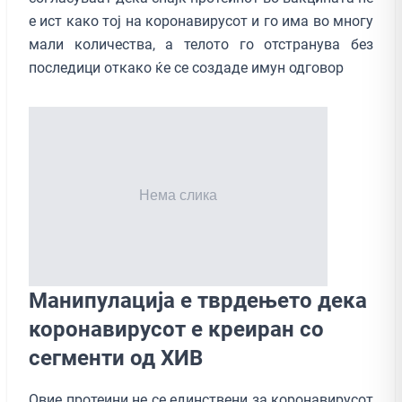
е ист како тој на коронавирусот и го има во многу
мали количества, а телото го отстранува без
последици откако ќе се создаде имун одговор
Манипулација е тврдењето дека
коронавирусот е креиран со
сегменти од ХИВ
Овие протеини не се единствени за коронавирусот