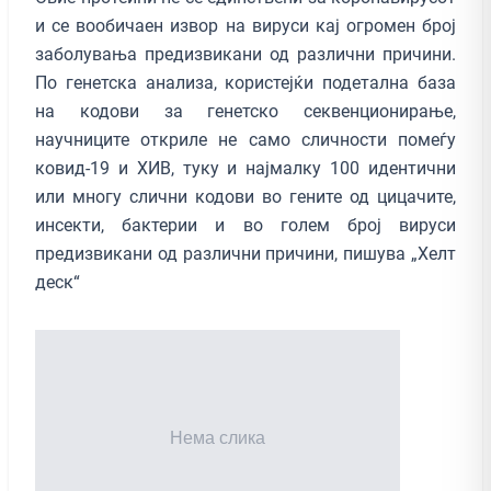
и се вообичаен извор на вируси кај огромен број
заболувања предизвикани од различни причини.
По генетска анализа, користејќи подетална база
на кодови за генетско секвенционирање,
научниците откриле не само сличности помеѓу
ковид-19 и ХИВ, туку и најмалку 100 идентични
или многу слични кодови во гените од цицачите,
инсекти, бактерии и во голем број вируси
предизвикани од различни причини, пишува „Хелт
деск“