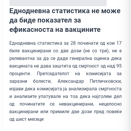
Еднодневна статистика не може
да биде показател за
ефикасноста на вакцините
Еднодневна статистика за 28 починати од кои 17
биле вакцинирани со две дози (не со три), не е
релевантна за да се даде генерална оценка дека
вакцината не дава заштита од смртност од над 95
проценти. Претседателот на комисијата за
заразни болести, Александар Петличковски,
изјави дека комисијата ја анализирала смртноста
и анализите упатувале на тоа дека најголем дел
од починатите се невакцинирани, нецелосно
вакцинирани или примиле две дози пред повеќе
од шест месеци