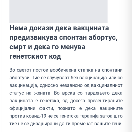
Нема докази дека вакцината
предизвикува спонтан абортус,
смрт и дека го менува
генетскиот код
Во светот постои вообичаена стапка на спонтани
абортуси. Тие се случуваат без вакцинација или со
вакцинација, односно независно од вакциналниот
статус на жената. Во врска со тврдењето дека
вакцината е генетска, од досега презентираните
официјални факти, познато е дека вакцините
против ковид-19 не се генетска терапија затоа што
тие не се дизајнирани да ги променат вашите гени