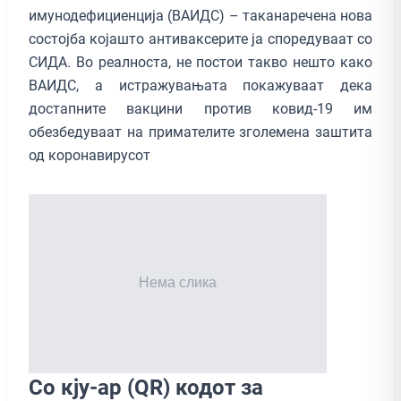
имунодефициенција (ВАИДС) – таканаречена нова
состојба којашто антиваксерите ја споредуваат со
СИДА. Во реалноста, не постои такво нешто како
ВАИДС, а истражувањата покажуваат дека
достапните вакцини против ковид-19 им
обезбедуваат на примателите зголемена заштита
од коронавирусот
Со кју-ар (QR) кодот за