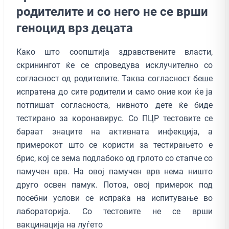
родителите и со него не се врши
геноцид врз децата
Како што соопштија здравствените власти,
скринингот ќе се спроведува исклучително со
согласност од родителите. Таква согласност беше
испратена до сите родители и само оние кои ќе ја
потпишат согласноста, нивното дете ќе биде
тестирано за коронавирус. Со ПЦР тестовите се
бараат знаците на активната инфекција, а
примерокот што се користи за тестирањето е
брис, кој се зема подлабоко од грлото со стапче со
памучен врв. На овој памучен врв нема ништо
друго освен памук. Потоа, овој примерок под
посебни услови се испраќа на испитување во
лабораторија. Со тестовите не се врши
вакцинација на луѓето