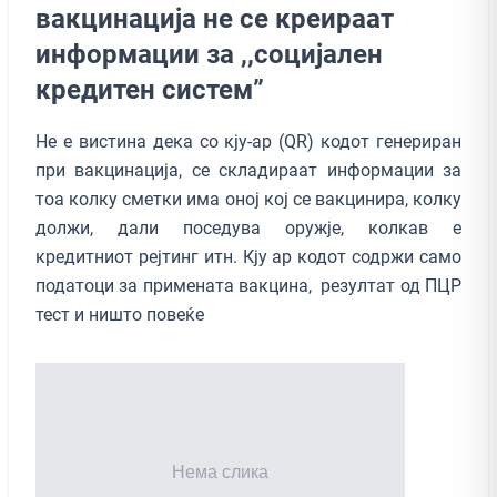
вакцинација не се креираат
информации за ,,социјален
кредитен систем”
Не е вистина дека со кју-ар (QR) кодот генериран
при вакцинација, се складираат информации за
тоа колку сметки има оној кој се вакцинира, колку
должи, дали поседува оружје, колкав е
кредитниот рејтинг итн. Кју ар кодот содржи само
податоци за примената вакцина, резултат од ПЦР
тест и ништо повеќе