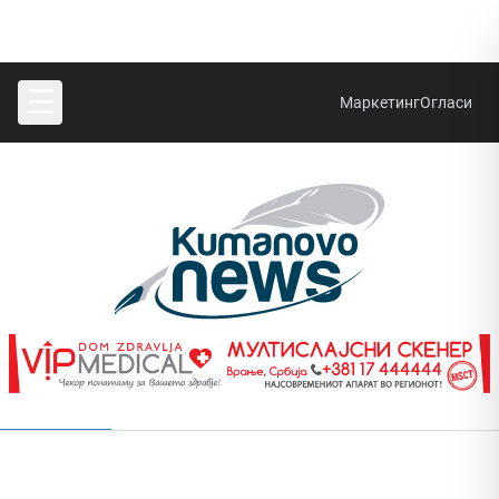
☰
Маркетинг
Огласи