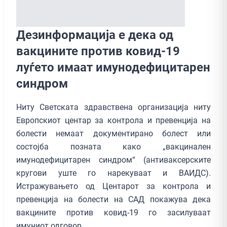
Дезинформација е дека од
вакцините против ковид-19
луѓето имаат имунодефицитарен
синдром
Ниту Светската здравствена организација ниту
Европскиот центар за контрола и превенција на
болести немаат документирано болест или
состојба позната како „вакцинален
имунодефицитарен синдром“ (антиваксерските
кругови уште го нарекуваат и ВАИДС).
Истражувањето од Центарот за контрола и
превенција на болести на САД покажува дека
вакцините против ковид-19 го засилуваат
имуниот одговор