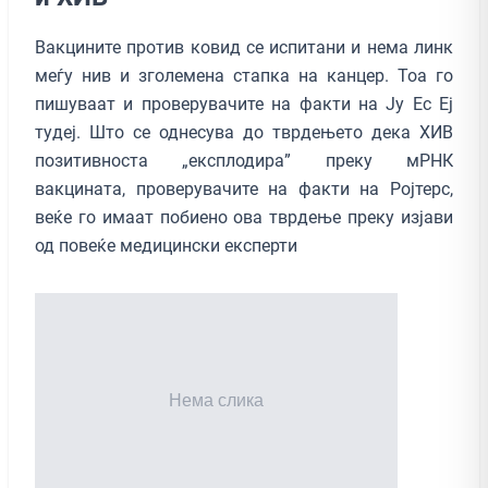
Вакцините против ковид се испитани и нема линк
меѓу нив и зголемена стапка на канцер. Тоа го
пишуваат и проверувачите на факти на Ју Ес Еј
тудеј. Што се однесува до тврдењето дека ХИВ
позитивноста „експлодира” преку мРНК
вакцината, проверувачите на факти на Ројтерс,
веќе го имаат побиено ова тврдење преку изјави
од повеќе медицински експерти