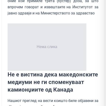
оние кои примиле трета (бустер) доза, за што
впрочем говорат и извештаите на Институтот за
јавно здравје и на Министерството за здравство
Не е вистина дека македонските
медиуми не ги споменуваат
камионџиите од Канада
Нашиот преглед на вести коишто биле објавени за