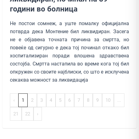
години во болница
Не постои сомнеж, а уште помалку официјална
потврда дека Монтение бил ликвидиран. Засега
не е објавена точната причина за смртта, но
повеќе од сигурно е дека тој починал откако бил
хоспитализиран поради влошена здравствена
состојба. Смртта настапила во време кога тој бил
опкружен со своите најблиски, со што е исклучена
секаква можност за ликвидација
‹
1
2
3
4
5
6
7
8
9
10
...
21
22
›