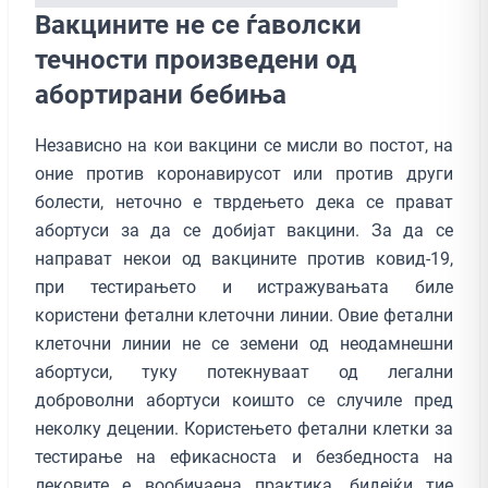
Вакцините не се ѓаволски
течности произведени од
абортирани бебиња
Независно на кои вакцини се мисли во постот, на
оние против коронавирусот или против други
болести, неточно е тврдењето дека се прават
абортуси за да се добијат вакцини. За да се
направат некои од вакцините против ковид-19,
при тестирањето и истражувањата биле
користени фетални клеточни линии. Овие фетални
клеточни линии не се земени од неодамнешни
абортуси, туку потекнуваат од легални
доброволни абортуси коишто се случиле пред
неколку децении. Користењето фетални клетки за
тестирање на ефикасноста и безбедноста на
лековите е вообичаена практика, бидејќи тие