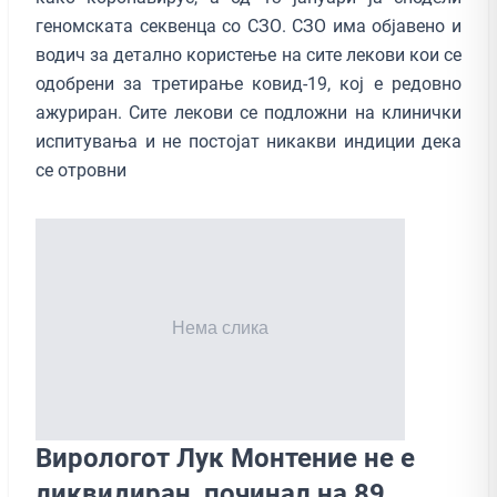
геномската секвенца со СЗО. СЗО има објавено и
водич за детално користење на сите лекови кои се
одобрени за третирање ковид-19, кој е редовно
ажуриран. Сите лекови се подложни на клинички
испитувања и не постојат никакви индиции дека
се отровни
Вирологот Лук Монтение не е
ликвидиран, починал на 89