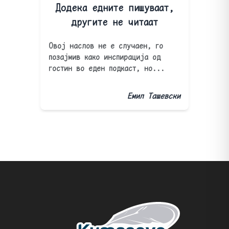
Додека едните пишуваат,
другите не читаат
Овој наслов не е случаен, го
позајмив како инспирација од
гостин во еден подкаст, но...
Емил Ташевски