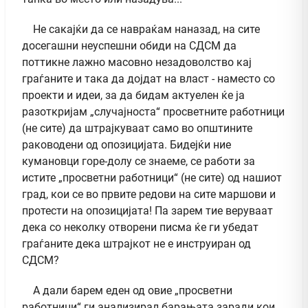
Не сакајќи да се навраќам наназад, на сите
досегашни неуспешни обиди на СДСМ да
поттикне лажно масовно незадоволство кај
граѓаните и така да дојдат на власт - наместо со
проекти и идеи, за да бидам актуелен ќе ја
разоткријам „случајноста“ просветните работници
(не сите) да штрајкуваат само во општините
раководени од опозицијата. Бидејќи ние
кумановци горе-долу се знаеме, се работи за
истите „просветни работници“ (не сите) од нашиот
град, кои се во првите редови на сите маршови и
протести на опозицијата! Па зарем тие веруваат
дека со неколку отворени писма ќе ги убедат
граѓаните дека штрајкот не е инструиран од
СДСМ?
А дали барем еден од овие „просветни
работници“ ги анализирал барањата заради кои