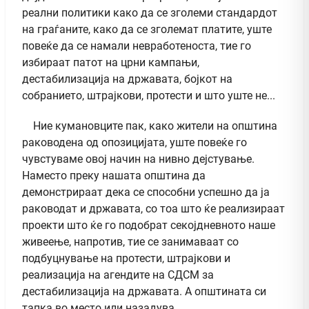
реални политики како да се зголеми стандардот
на граѓаните, како да се зголемат платите, уште
повеќе да се намали невработеноста, тие го
избираат патот на црни кампањи,
дестабилизација на државата, бојкот на
собранието, штрајкови, протести и што уште не...
Ние кумановците пак, како жители на општина
раководена од опозицијата, уште повеќе го
чувстуваме овој начин на нивно дејстување.
Наместо преку нашата општина да
демонстрираат дека се способни успешно да ја
раководат и државата, со тоа што ќе реализираат
проекти што ќе го подобрат секојдневното наше
живеење, напротив, тие се занимаваат со
подбуцнување на протести, штрајкови и
реализација на агендите на СДСМ за
дестабилизација на државата. А општината си
тапка во место или назадува...