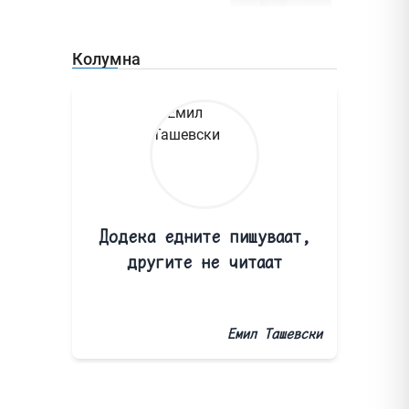
Колумна
Додека едните пишуваат,
другите не читаат
Емил Ташевски