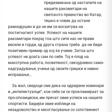
предизвикана од настапите на
нашите ракометари на
светското првенство во Катар,
тешко е човек да остане
рамнодушен и да не им се восхитува на
постигнатиот успех. Успехот на нашите
ракометари покрај тоа што сите нас не прави
весели и горди, од друга страна треба да ни биде
позитивен пример од кој ќе учиме. Затоа што
успехот не доаѓа сам по себе. Тој е плод на
макотрпна работа, посветеност, секојдневно само-
надградување, учење од своите грешки и нивно
исправање...
За жал, сведоци сме дека на одредени новинари
и „интелектуалци“, кои себе си се прокламираат за
про-опозициски, им пречат овие успеси на нашите
спортисти. Бидејќи овие изблици на
незадоволство и несогласување со сопствениот