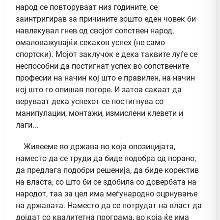
народ се повторуваат низ годините, се
заинтригирав за причините зошто еден човек би
навлекувал гнев од својот сопствен народ,
омаловажувајќи секаков успех (не само
спортски). Мојот заклучок е дека таквите луѓе се
неспособни да постигнат успех во сопствените
професии на начин кој што е правилен, на начин
кој што го опишав погоре. И затоа сакаат да
веруваат дека успехот се постигнува со
манипулации, монтажи, измислени клевети и
лаги...
Живееме во држава во која опозицијата,
наместо да се труди да биде подобра од порано,
да предлага подобри решенија, да биде коректив
на власта, со што би се здобила со довербата на
народот, таа за цел има меѓународно оцрнување
на државата. Наместо да се потрудат на власт да
дојдат со квалитетна програма, во која ќе има