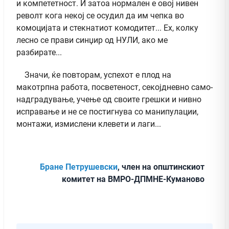
и компететност. И затоа нормален е овој нивен
револт кога некој се осудил да им чепка во
комоцијата и стекнатиот комодитет... Ех, колку
лесно се прави синџир од НУЛИ, ако ме
разбирате...
Значи, ќе повторам, успехот е плод на
макотрпна работа, посветеност, секојдневно само-
надградување, учење од своите грешки и нивно
исправање и не се постигнува со манипулации,
монтажи, измислени клевети и лаги...
Бране Петрушевски
, член на општинскиот
комитет на ВМРО-ДПМНЕ-Куманово