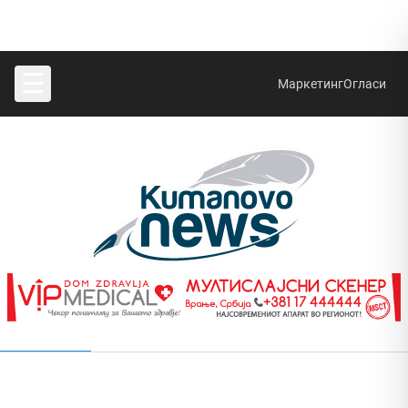
☰
Маркетинг
Огласи