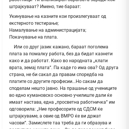
штрајкуваат? Имено, тие бараат:
Укинување на казните кои произлегуваат од
екстерното тестирање;
Намалување на администрацијата;
Покачување на плата.
Или со друг јазик кажано, бараат поголема
плата за помалку работа, без да бидат казнети
како и да работат. Како во народната „клати
врата, земај плата“. Па каде го има ова? Од друга
страна, не би сакал да правам споредба на
платите со другите професии...Но сакам да
споделам нешто јавно. На прашање од учениците
во едно кумановско основно училиште дали ќе
имаат настава, една „просветна работничка“ им
одговорила: „Ние професорите од СДСМ ќе
штрајкуваме, а овие од ВМРО ќе ви држат
часови“. Замислете таа треба да ги образува и