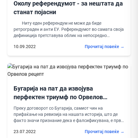
Околу референдумот - за нештата да
станат појасни
Ниту еден референдум не може да биде
ретрограден и анти ЕУ. Референдумот во самата своја
дефиниција претставува облик на непосредно
одлучување на граѓаните за...
10.09.2022
Прочитај повеќе →
Бугарија на пат да извојува
перфектен триумф по Орвелов
рецепт
Преку договорот со Бугарија, самиот чин на
прифаќање на ревизија на нашата историја, што де
факто значи признание дека е фалсификувана, е прва
голема победа...
23.07.2022
Прочитај повеќе →