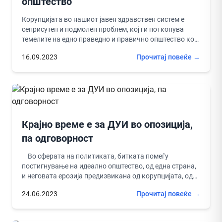
општество
Корупцијата во нашиот јавен здравствен систем е
сеприсутен и подмолен проблем, кој ги поткопува
темелите на едно праведно и правично општество кон
кое тежнееме, но...
16.09.2023
Прочитај повеќе →
Крајно време е за ДУИ во опозиција,
па одговорност
Во сферата на политиката, битката помеѓу
постигнување на идеално општество, од една страна,
и неговата ерозија предизвикана од корупцијата, од
друга страна, е постојана...
24.06.2023
Прочитај повеќе →