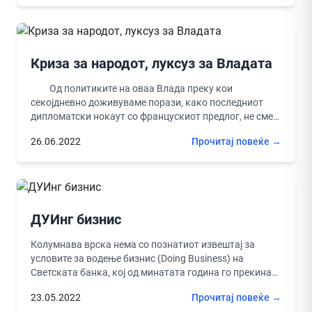
Криза за народот, луксуз за Владата
Од политиките на оваа Влада преку кои
секојдневно доживуваме порази, како последниот
дипломатски нокаут со францускиот предлог, не смее
незабележано да помине и ребалансот...
26.06.2022
Прочитај повеќе →
ДУИнг бизнис
Колумнава врска нема со познатиот извештај за
условите за водење бизнис (Doing Business) на
Светската банка, кој од минатата година го прекинаа
со објавување. Колумнава...
23.05.2022
Прочитај повеќе →