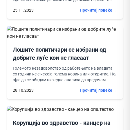
толку! За да се...
25.11.2023
Прочитај повеќе →
Лошите политичари се избрани од
добрите луѓе кои не гласаат
Големото незадоволство од работењето на владата
со години не е некоја голема новина или откритие. Но,
ајде да се обидам низ една анализа да предочам...
28.10.2023
Прочитај повеќе →
Корупција во здравство - канцер на