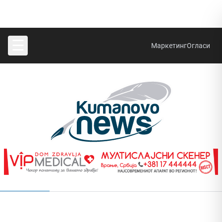
☰
Маркетинг
Огласи