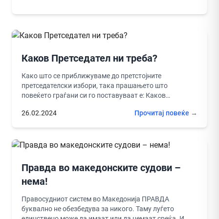
Каков Претседател ни треба?
Како што се приближуваме до претстојните
претседателски избори, така прашањето што
повеќето граѓани си го поставуваат е: Каков
Претседател сакаме? Овој период претставува
26.02.2024
Прочитај повеќе →
идеална шанса...
Правда во македонските судови –
нема!
Правосудниот систем во Македонија ПРАВДА
буквално не обезбедува за никого. Таму луѓето
единствено може да имаат или да немаат среќа. И