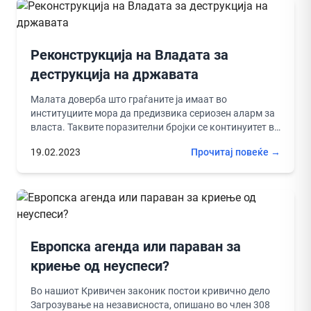
Реконструкција на Владата за
деструкција на државата
Малата доверба што граѓаните ја имаат во
институциите мора да предизвика сериозен аларм за
власта. Таквите поразителни бројки се континуитет во
владеењето на ДУИ и...
19.02.2023
Прочитај повеќе →
Европска агенда или параван за
криење од неуспеси?
Во нашиот Кривичен законик постои кривично дело
Загрозување на независноста, опишано во член 308