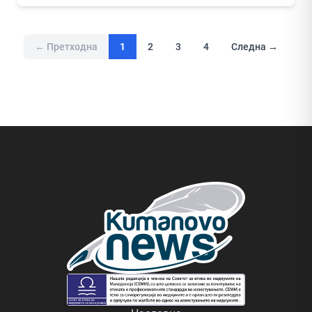
← Претходна
1
2
3
4
Следна →