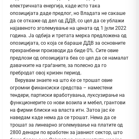
електричната енергија, каде исто така
опозицијата даде предлог, но Владата не сакаше
да се откаже од дел од ДДВ, со цел да се ублажи
најавеното зголемување на цената од 1 јули 2022
година. Ја одбија и третата мерка предложена од
опозицијата, со која се бараше ДДВ за основните
прехранбени производи да биде 0%. Сите овие
предлози од опозицијата беа со цел да се намалат
давачките на граѓаните, за полесно да го
пребродат овој кризен период.
Верувам знаете на што ќе се трошат овие
огромни финансиски средства – наместени
тендери, партиски вработувања, луксузирање на
функционерите со нови возила и мебел, грантови
на фирми блиски на власта итн. Затоа јас ќе
наведам каде нема да се трошат. Нема да се
трошат за линеарно зголемување на платите од
2800 денари по вработен за јавниот сектор, што