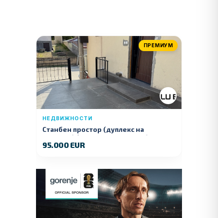
ПРЕМИУМ
НЕДВИЖНОСТИ
Станбен простор (дуплекс на
продажба) – Ул. Стојан Арсов бр. 1,
95.000 EUR
Куманово