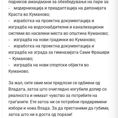
поднесов амандмани за обезбедување на пари за:
- модернизација и преадаптација на депонијата
Краста во Куманово;
- изработка на проектна документација и
изградба на водоснабдителни и канализациони
системи во населени места во општина Куманово;
- изградба на нови градинки во Куманово;
- изработка на проектна документација и
изградба на зграда за гимназијата Сами Фрашери
– Куманово;
- изградба на нови спортски објекти во
Куманово.
За жал, сите овие мои предлози се одбиени од
Владата, затоа што очигледно изгубиле допир со
реалноста и немаат чувство за потребите на
граѓаните. Ете затоа ни се потребни предвремени
избори и нова Влада. За да престанеме да губиме,
затоа што ни е доста од порази!