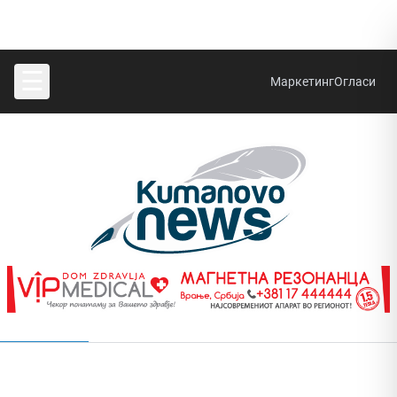
☰
Маркетинг
Огласи