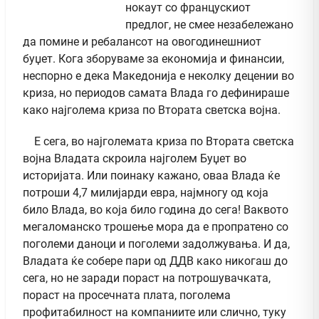
нокаут со францускиот
предлог, не смее незабележано
да помине и ребалансот на овогодинешниот
буџет. Кога зборуваме за економија и финансии,
неспорно е дека Македонија е неколку децении во
криза, но периодов самата Влада го дефинираше
како најголема криза по Втората светска војна.
Е сега, во најголемата криза по Втората светска
војна Владата скроила најголем Буџет во
историјата. Или поинаку кажано, оваа Влада ќе
потроши 4,7 милијарди евра, најмногу од која
било Влада, во која било година до сега! Ваквото
мегаломанско трошење мора да е пропратено со
поголеми даноци и поголеми задолжувања. И да,
Владата ќе собере пари од ДДВ како никогаш до
сега, но не заради пораст на потрошувачката,
пораст на просечната плата, поголема
профитабилност на компаниите или слично, туку