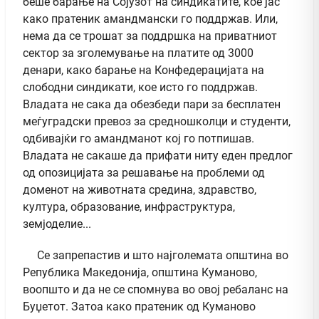
беше барање на Сојузот на синдикатите, кое јас
како пратеник амандмански го поддржав. Или,
нема да се трошат за поддршка на приватниот
сектор за зголемување на платите од 3000
денари, како барање на Конфедерацијата на
слободни синдикати, кое исто го поддржав.
Владата не сака да обезбеди пари за бесплатен
меѓуградски превоз за средношколци и студенти,
одбивајќи го амандманот кој го потпишав.
Владата не сакаше да прифати ниту еден предлог
од опозицијата за решавање на проблеми од
доменот на животната средина, здравство,
култура, образование, инфраструктура,
земјоделие...
Се запрепастив и што најголемата општина во
Република Македонија, општина Куманово,
воопшто и да не се спомнува во овој ребаланс на
Буџетот. Затоа како пратеник од Куманово