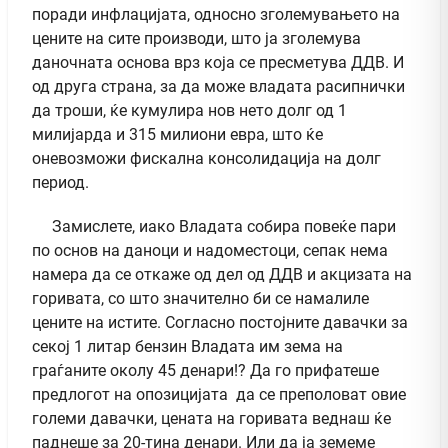
поради инфлацијата, односно зголемувањето на
цените на сите производи, што ја зголемува
даночната основа врз која се пресметува ДДВ. И
од друга страна, за да може владата расипнички
да троши, ќе кумулира нов нето долг од 1
милијарда и 315 милиони евра, што ќе
оневозможи фискална консолидација на долг
период.
Замислете, иако Владата собира повеќе пари
по основ на даноци и надоместоци, сепак нема
намера да се откаже од дел од ДДВ и акцизата на
горивата, со што значително би се намалиле
цените на истите. Согласно постојните давачки за
секој 1 литар бензин Владата им зема на
граѓаните околу 45 денари!? Да го прифатеше
предлогот на опозицијата да се преполоват овие
големи давачки, цената на горивата веднаш ќе
паднеше за 20-тина денари. Или да ја земеме