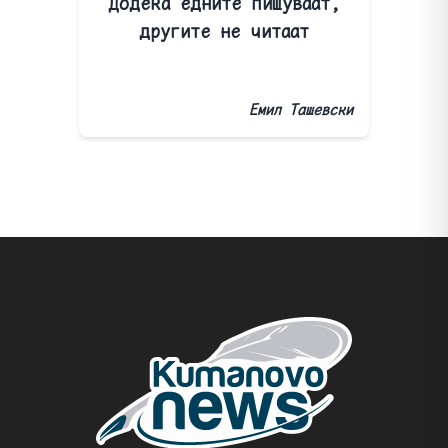
Додека едните пишуваат,
другите не читаат
Емил Ташевски