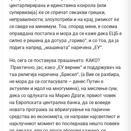
центарлирирана и единствена конрола (или
супервизија) ќе се спречат секакви грешки,
неправилности, злоупотреби и на крај, ризикот ќе
се сведе на минимум. Тоа, според мене, е сосема
оправдана постапка и мора да се каже дека ЕЦБ е
силно е решена да дотура „гориво“, и со тоа, да ја
подига напред, „машината“ наречена „ЕУ“.
Но, сега се поставува прашањето: КАКО?
Практично, јас, како „ЕУ верник“ и поддржувач на
таа религија наречена „Брисел“, (а Вие се разбира,
не мора да се согласувате – денес Путин е
актуелен и идол на многумина), на мислење сум,
дека со одлуката на Марио Драги, првиот човек
на Европската централна банка, да се воведе
новата програма за вбризгуавње на парични
средства во економијта, се направи најсветлиот и
најклучниот момент во последнава нешто повеќе
од декада, или со други зборови кажано, се