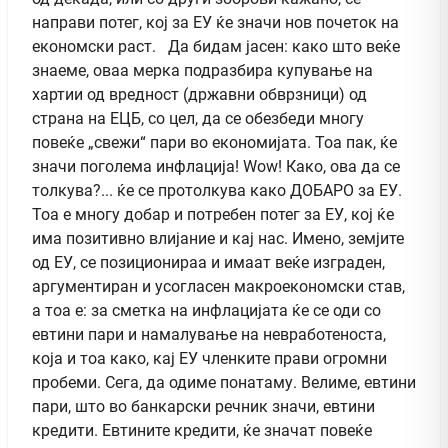
направи потег, кој за ЕУ ќе значи нов почеток на
економски раст. Да бидам јасен: како што веќе
знаеме, оваа мерка подразбира купување на
хартии од вредност (државни обврзници) од
страна на ЕЦБ, со цел, да се обезбеди многу
повеќе „свежи“ пари во економијата. Тоа пак, ќе
значи поголема инфлација! Wow! Како, ова да се
толкува?... ќе се протолкува како ДОБАРО за ЕУ.
Тоа е многу добар и потребен потег за ЕУ, кој ќе
има позитивно влијание и кај нас. Имено, земјите
од ЕУ, се позиционираа и имаат веќе изграден,
аргументиран и усогласен макроекономски став,
а тоа е: за сметка на инфлацијата ќе се оди со
евтини пари и намалување на невработеноста,
која и тоа како, кај ЕУ членките прави огромни
пробеми. Сега, да одиме понатаму. Велиме, евтини
пари, што во банкарски речник значи, евтини
кредити. Евтините кредити, ќе значат повеќе