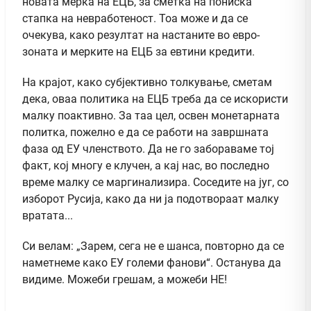
новата мерка на ЕЦБ, за сметка на пониска
стапка на невработеност. Тоа може и да се
очекува, како резултат на настаните во евро-
зоната и мерките на ЕЦБ за евтини кредити.
На крајот, како субјективно толкување, сметам
дека, оваа политика на ЕЦБ треба да се искористи
малку поактивно. За таа цел, освен монетарната
политка, пожелно е да се работи на завршната
фаза од ЕУ членството. Да не го забораваме тој
факт, кој многу е клучен, а кај нас, во последно
време малку се маргинализира. Соседите на југ, со
изборот Русија, како да ни ја подотвораат малку
вратата...
Си велам: „Зарем, сега не е шанса, повторно да се
наметнеме како ЕУ големи фанови“. Останува да
видиме. Можеби грешам, а можеби НЕ!