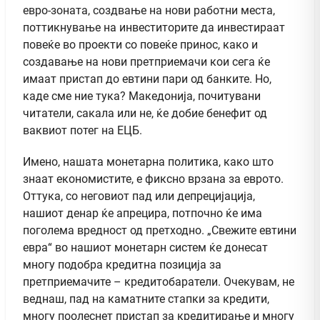
евро-зоната, создвање на нови работни места,
поттикнување на инвеститорите да инвестираат
повеќе во проекти со повеќе принос, како и
создавање на нови претприемачи кои сега ќе
имаат пристап до евтини пари од банките. Но,
каде сме ние тука? Македонија, почитувани
читатели, сакала или не, ќе добие бенефит од
ваквиот потег на ЕЦБ.
Имено, нашата монетарна политика, како што
знаат економистите, е фиксно врзана за еврото.
Оттука, со неговиот пад или депрецијација,
нашиот денар ќе апрецира, потпочно ќе има
поголема вредност од претходно. „Свежите евтини
евра“ во нашиот монетарн систем ќе донесат
многу подобра кредитна позиција за
претприемачите – кредитобаратели. Очекувам, не
веднаш, пад на каматните стапки за кредити,
многу поолеснет пристап за кредитирање и многу