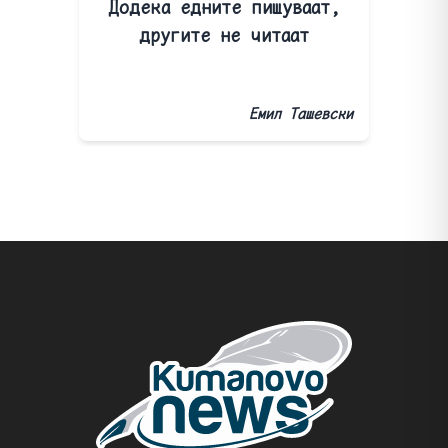
Додека едните пишуваат,
другите не читаат
Емил Ташевски