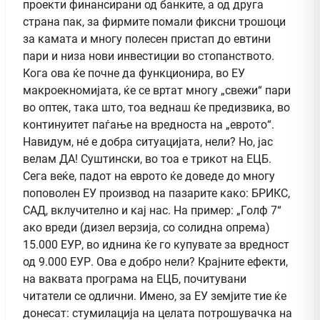
проекти финансирани од банките, а од друга
страна пак, за фирмите помали фиксни трошоци
за камата и многу полесен пристап до евтини
пари и низа нови инвестиции во стопанството.
Кога ова ќе почне да функционира, во ЕУ
макроекномијата, ќе се вртат многу „свежи“ пари
во оптек, така што, тоа веднаш ќе предизвика, во
континуитет паѓање на вредноста на „еврото“.
Навидум, нé е добра ситуацијата, нели? Но, јас
велам ДА! Суштински, во тоа е трикот на ЕЦБ.
Сега веќе, падот на еврото ќе доведе до многу
поповолен ЕУ производ на пазарите како: БРИКС,
САД, вклучително и кај нас. На пример: „Голф 7“
ако вреди (дизел верзија, со солидна опрема)
15.000 ЕУР, во иднина ќе го купувате за вредност
од 9.000 ЕУР. Ова е добро нели? Крајните ефекти,
на ваквата програма на ЕЦБ, почитувани
читатели се одлични. Имено, за ЕУ земјите тие ќе
донесат: стумилација на целата потрошувачка на