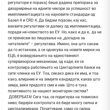
регулатори е порака) беше дадена препорака за
дизајнирење на идните чекори за успешност во
имеплементацијата на најновите стандарди од
Базел 4 и CRD 4. Да бидам појасен, кај нас,
ваквите регулативи се далеку од имплементација,
поради не-членството во ЕУ. Но, како и да е, да не
се пренесам во пишување на „досадна за
читателите“ – регулатива. Имено, она што сакам
да го истакнам, а се однесува на новите мерки на
ЕЦБ, é воведувањето на единствениот
супервизорски механизам, од каде, ќе се
контролира работењето на Центарлните банки на
сите членки на ЕУ. Тоа, секако дека ќе има, и тоа
како, влијание и на земјите кандидати, каква што
земја, веќе предолго сме и ние. Што е тука
позитивното за нашиот монетарен систем?
ДОВЕРБАТА! Сега таа, се подигнува на повисоко
ниво, бидејќи контролата ќе биде многу силна и
централизирана. Почитувани, само со силна,