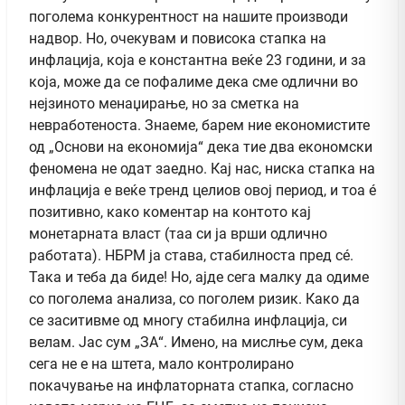
поголема конкурентност на нашите производи
надвор. Но, очекувам и повисока стапка на
инфлација, која е константна веќе 23 години, и за
која, може да се пофалиме дека сме одлични во
нејзиното менаџирање, но за сметка на
невработеноста. Знаеме, барем ние економистите
од „Основи на економија“ дека тие два економски
феномена не одат заедно. Кај нас, ниска стапка на
инфлација е веќе тренд целиов овој период, и тоа é
позитивно, како коментар на контото кај
монетарната власт (таа си ја врши одлично
работата). НБРМ ја става, стабилноста пред сé.
Така и теба да биде! Но, ајде сега малку да одиме
со поголема анализа, со поголем ризик. Како да
се заситивме од многу стабилна инфлација, си
велам. Јас сум „ЗА“. Имено, на мислње сум, дека
сега не е на штета, мало контролирано
покачување на инфлаторната стапка, согласно