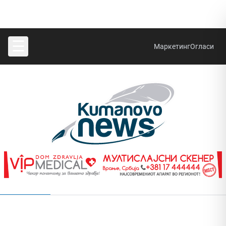
☰
Маркетинг
Огласи