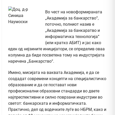
Во чест на новоформираната
„Академија за банкарство“,
поточно, полниот назив е
„Академија за банкаратво и
информатичка технологија“
(или кратко АБИТ) и јас како
еден од нејзините иницијатори, се определив оваа
колумна да биде посветена тому на индустријата
наречена „Банкарство“.
Имено, мисијата на ваквата Академија, е да се
создадат современи концепти на специјалистичко
образование и да се постават нови
професионални образовни стандарди во двете
најпреспективни и силно поврзани индустрии во
светот: банкарската и информатичката.
Практично, дел од водечките луѓе во НБРМ, како и