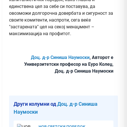
единствена цел за себе си поставува, да
овозможи долгорочна довербата и сигурност за
своите комитенти, наспроти, сега веќе
"застарената" цел на секој менаџмент –
максимизација на профитот.
Доц. д-р Синиша Наумоски
, Авторот е
Универзитетски професор на Еуро Колеџ,
Доц. д-р Синиша Наумоски
Други колумни од
Доц. д-р Синиша
Наумоски
НОВ СВЕТСКИ ПОРЕДОК