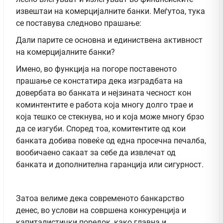
извештаи на комерцијалните банки. Меѓутоа, тука
се поставува следново прашање:
Дали парите се основна и единиствена активност
на комерцијалните банки?
Имено, во функција на погоре поставеното
прашање се констатира дека изградбата на
довербата во банката и нејзината чесност кон
коминтентите е работа која многу долго трае и
која тешко се стекнува, но и која може многу брзо
да се изгуби. Според тоа, комитентите од кои
банката добива повеќе од една просечна печалба,
вообичаено сакаат за себе да извлечат од
банката и дополнителна гаранција или сигурност.
Затоа велиме дека современото банкарство
денес, во услови на совршена конкуренција и
капиталистички поредок, како главна и