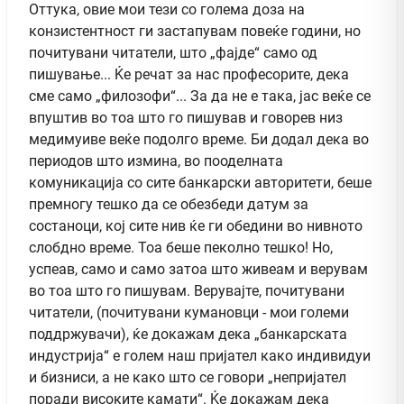
Оттука, овие мои тези со голема доза на
конзистентност ги застапувам повеќе години, но
почитувани читатели, што „фајде“ само од
пишување... Ќе речат за нас професорите, дека
сме само „филозофи“... За да не е така, јас веќе се
впуштив во тоа што го пишував и говорев низ
медимуиве веќе подолго време. Би додал дека во
периодов што измина, во пооделната
комуникација со сите банкарски авторитети, беше
премногу тешко да се обезбеди датум за
состаноци, кој сите нив ќе ги обедини во нивното
слобдно време. Тоа беше пеколно тешко! Но,
успеав, само и само затоа што живеам и верувам
во тоа што го пишувам. Верувајте, почитувани
читатели, (почитувани кумановци - мои големи
поддржувачи), ќе докажам дека „банкарската
индустрија“ е голем наш пријател како индивидуи
и бизниси, а не како што се говори „непријател
поради високите камати“. Ќе докажам дека