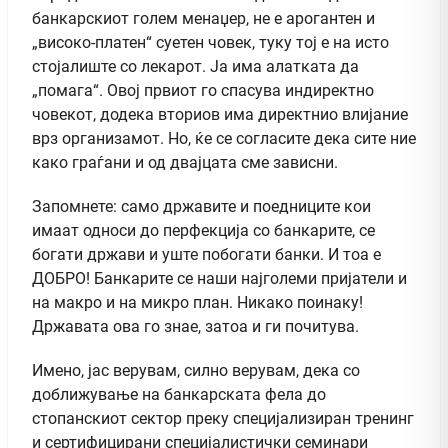
банкарскиот голем менаџер, не е арогантен и
„високо-платен“ суетен човек, туку тој е на исто
стојалиште со лекарот. Ја има алатката да
„помага“. Овој првиот го спасува индиректно
човекот, додека вториов има директнио влијание
врз организамот. Но, ќе се согласите дека сите ние
како граѓани и од двајцата сме зависни.
Запомнете: само државите и поедниците кои
имаат односи до перфекција со банкарите, се
богати држави и уште побогати банки. И тоа е
ДОБРО! Банкарите се наши најголеми пријатели и
на макро и на микро план. Никако поинаку!
Државата ова го знае, затоа и ги почитува.
Имено, јас верувам, силно верувам, дека со
доближување на банкарската фела до
стопанскиот сектор преку специјализиран тренинг
и сертифицирани специјалистички семинари