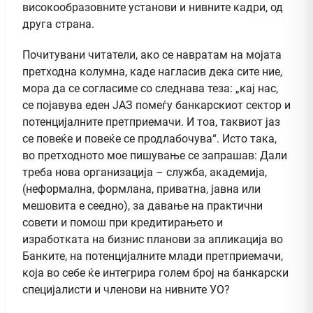
високообразовните установи и нивните кадри, од
друга страна.
Почитувани читатели, ако се навратам на мојата
претходна колумна, каде нагласив дека сите ние,
мора да се согласиме со следнава теза: „кај нас,
се појавува еден ЈАЗ помеѓу банкарскиот сектор и
потенцијалните претприемачи. И тоа, таквиот јаз
се повеќе и повеќе се продлабочува“. Исто така,
во претходното мое пишување се запрашав: Дали
треба нова организација – служба, академија,
(неформална, формлана, приватна, јавна или
мешовита е сеедно), за давање на практични
совети и помош при кредитирањето и
изработката на бизнис планови за апликација во
Банките, на потенцијалните млади претприемачи,
која во себе ќе интегрира голем број на банкарски
специјалисти и членови на нивните УО?