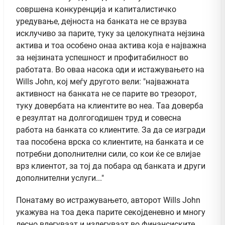
совршена конкуренција и капиталистичко
уредување, дејноста на банката не се врзува
исклучиво за парите, туку за целокупната нејзина
актива и тоа особено онаа актива која е најважна
за нејзината успешност и профитабилност во
работата. Во оваа насока оди и истажувањето на
Wills John, кој меѓу другото вели: "најважната
активност на банката не се парите во трезорот,
туку довербата на клиентите во неа. Таа доверба
е резултат на долгогодишен труд и совесна
работа на банката со клиентите. За да се изгради
таа пособена врска со клиентите, на банката и се
потребни дополнителни сили, со кои ќе се влијае
врз клиентот, за тој да побара од банката и други
дополнителни услуги..."
Понатаму во истражувањето, авторот Wills John
укажува на тоа дека парите секојденевно и многу
лесно влегуваат и излегуваат во финансиските