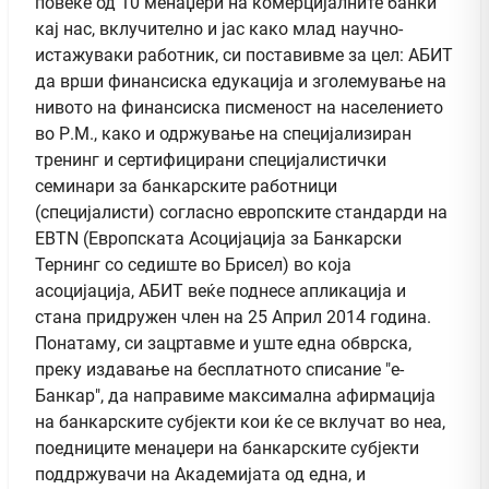
повеќе од 10 менаџери на комерцијалните банки
кај нас, вклучително и јас како млад научно-
истажуваки работник, си поставивме за цел: АБИТ
да врши финансиска едукација и зголемување на
нивото на финансиска писменост на населението
во Р.М., како и одржување на специјализиран
тренинг и сертифицирани специјалистички
семинари за банкарските работници
(специјалисти) согласно европските стандарди на
EBTN (Европската Асоцијација за Банкарски
Тернинг со седиште во Брисел) во која
aсоцијација, АБИТ веќе поднесе апликација и
стана придружен член на 25 Април 2014 година.
Понатаму, си зацртавме и уште една обврска,
преку издавање на бесплатното списание "е-
Банкар", да направиме максимална афирмација
на банкарските субјекти кои ќе се вклучат во неа,
поедниците менаџери на банкарските субјекти
поддржувачи на Академијата од една, и