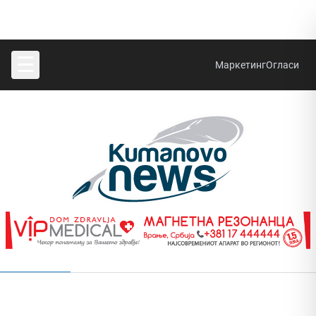
☰
Маркетинг
Огласи