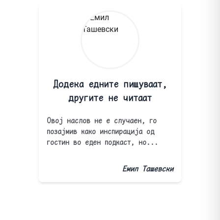
Додека едните пишуваат,
другите не читаат
Овој наслов не е случаен, го
позајмив како инспирација од
гостин во еден подкаст, но...
Емил Ташевски