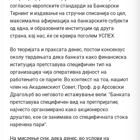
согласно европските стандарди за Банкарски
Тернинг и издавање на стручни списанија со цел,
максимална афирмација на банкарските субјекти
од една, и образовните институции од друга
страна, кај нас, ќе се креира поголем УСПЕХ.
Во теоријата и праксата денес, постои консензус
околу тврдењата дека банката како финансиска
иституција претставува специфичен тип на
организација чија оперативна дејност на
работењето се парите. Во контекст на тоа, нашиот
член на Академскиот Совет, Проф. д-р Арсовски
Драгољуб во неговото истажување вели: "Банката
претставува специфичен вид на претпријатие,
најчесто органзиирано како акционерско
друштво, кое се занимава со специфичната стока
наречена пари".
На мислење сум, дека денес, во услови на