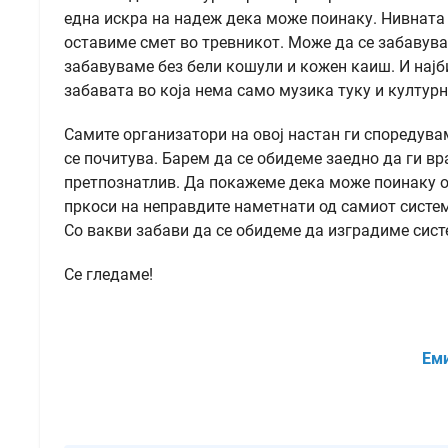
една искра на надеж дека може поинаку. Нивната 
оставиме смет во тревникот. Може да се забавува
забавуваме без бели кошули и кожен каиш. И најб
забавата во која нема само музика туку и култур
Самите организатори на овој настан ги споредува
се почитува. Барем да се обидеме заедно да ги в
претпознатлив. Да покажеме дека може поинаку о
пркоси на неправдите наметнати од самиот систем
Со вакви забави да се обидеме да изградиме сист
Се гледаме!
Ем