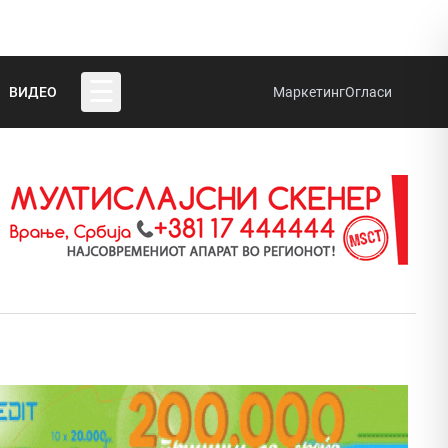
☰
ВИДЕО
Маркетинг
Огласи