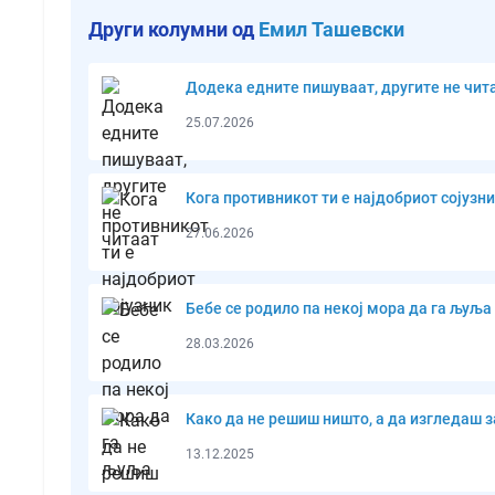
Други колумни од
Емил Ташевски
Додека едните пишуваат, другите не чит
25.07.2026
Кога противникот ти е најдобриот сојузн
27.06.2026
Бебе се родило па некој мора да га љуља
28.03.2026
Како да не решиш ништо, а да изгледаш 
13.12.2025