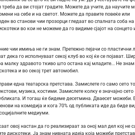
л треба да ви стојат градите. Можете да учите, да научите м
ени на себе и на светот. Можете да правите повеќе или
веден во станови чии прозорци гледаат во спалната соба на
скотеки во кои не можеме да го видиме сјајот на сонцето 
ние чии имиња не ги знам. Претежно пејачи со пластични 
ат дека го исполнуваат секој клуб во кој ќе се појават. Ши
тоа малку здравото ткиво што остана кај младите... Не знам
искотека и во секој трет автомобил.
прави една театарска претстава. Замислете го само сето т
екстови, музика, костими. Замислете колку е значајно сето
публиката. И тогаш ќе бидеме десетмина. Дваесет можеби. 
денови на комедија и кога 70% од публиката иде да биде ви
 социјалните медиуми.
аат овој настан да го реализираат за оној мал дел кој не с
те дискотеки. Ја знам нивната идеја која можеби претста