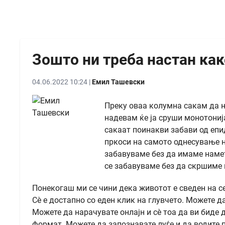
Зошто ни треба настан как
04.06.2022 10:24 |
Емил Ташевски
Преку оваа колумна сакам да на
надевам ќе ја сруши монотонија
сакаат поинакви забави од епид
пркоси на самото однесување н
забавуваме без да имаме намет
се забавуваме без да скршиме
Понекогаш ми се чини дека животот е сведен на с
Сè е достапно со еден клик на глувчето. Можете да
Можете да нарачувате онлајн и сè тоа да ви биде 
формат. Можете да запознавате луѓе и да водите 