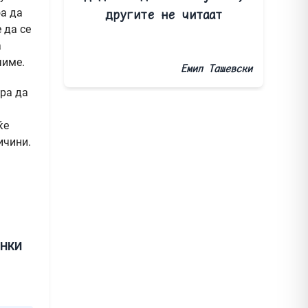
оа да
другите не читаат
 да се
а
чиме.
Емил Ташевски
ора да
ќе
ичини.
ИНКИ