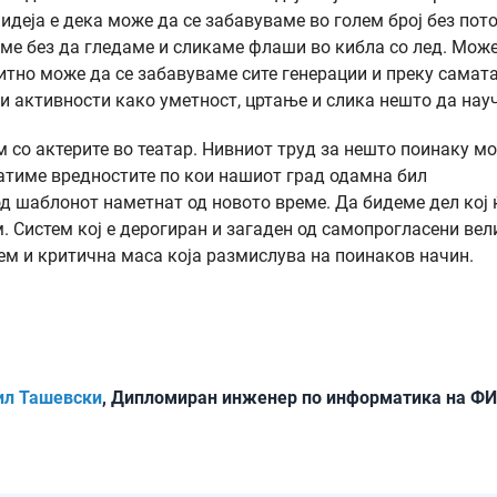
идеја е дека може да се забавуваме во голем број без пот
ме без да гледаме и сликаме флаши во кибла со лед. Може
итно може да се забавуваме сите генерации и преку самат
ни активности како уметност, цртање и слика нешто да нау
м со актерите во театар. Нивниот труд за нешто поинаку м
ратиме вредностите по кои нашиот град одамна бил
д шаблонот наметнат од новото време. Да бидеме дел кој 
. Систем кој е дерогиран и загаден од самопрогласени вел
ем и критична маса која размислува на поинаков начин.
ил Ташевски
, Дипломиран инженер по информатика на Ф