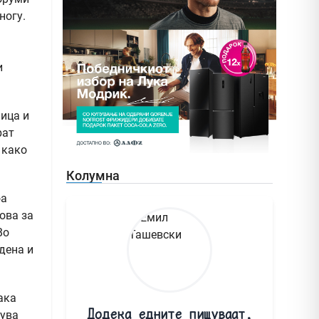
ногу.
и
лица и
рат
 како
Колумна
оа
 ова за
Во
дена и
ака
Додека едните пишуваат,
вува