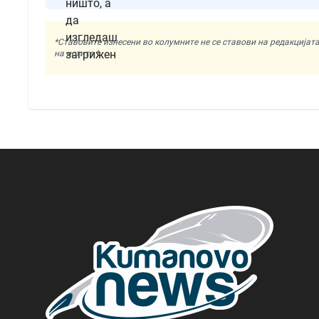
*Ставовите изнесени во колумните не се ставови на редакциј
на истите.*