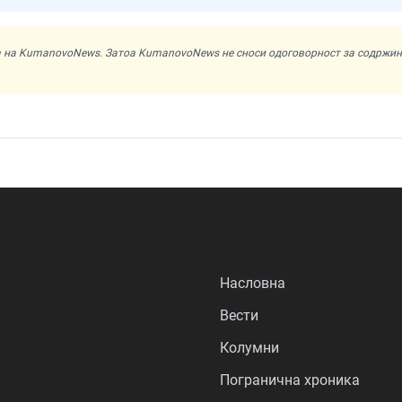
ата на KumanovoNews. Затоа KumanovoNews не сноси одоговорност за содржи
Насловна
Вести
Колумни
Погранична хроника