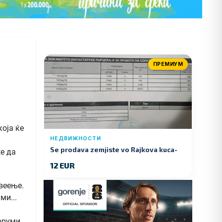
ПРЕМИУМ
оја ќе
НЕДВИЖНОСТИ
Se prodava zemjiste vo Rajkova kuca-
е да
Kumanovo
12 EUR
веење.
ми...
форуми