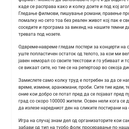
каде се расправа како и колку доите и под кој аго
Гледање филмови, пишување романи, правење пром
помалку но сето тоа без реален живот кој пак е с
соседите и програма за викенд на нашите темни ди
тревата под нозете.
Одвреме-навреме гледам постери за концерти на о
уште попластичен остаток од телото, за кои ми вел
јавен неморал со своите текстови и го убиваат и 
се викаат сите, но тие се на репертоар во секоја д
Замислете само колку труд е потребен за да се на
време, измени, аранжмани, проби. Сите тие идеи, т
оние кои добро се потат пред да се појават пред 
град со скоро 100000 жители. Освен нели кога се 
да излезе наредниот ден на сликите постирани на
Игра на случај знам дел од организаторите кои сак
забави од тип на турбо фолк просеравање по наши