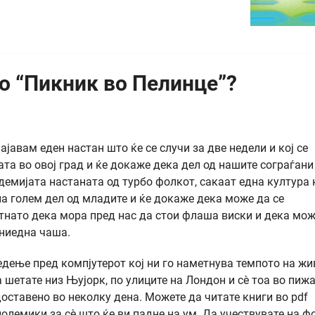
о “Пикник во Пелинце”?
јавам еден настан што ќе се случи за две недели и кој се
та во овој град и ќе докаже дека дел од нашите сограѓани
емијата настаната од турбо фолкот, сакаат една култура к
а голем дел од младите и ќе докаже дека може да се
нато дека мора пред нас да стои флаша виски и дека мож
 ниедна чаша.
едење пред компјутерот кој ни го наметнува темпото на жи
 шетате низ Њујорк, по улиците на Лондон и сè тоа во пижа
доставено во неколку дена. Можете да читате книги во pdf
полемики за сè што ќе ви падне на ум. Да учествувате на 