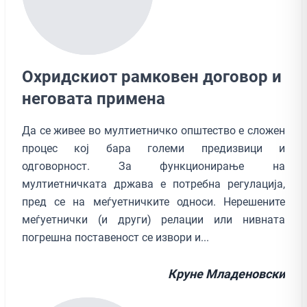
Охридскиот рамковен договор и
неговата примена
Да се живее во мултиетничко општество е сложен
процес кој бара големи предизвици и
одговорност. За функционирање на
мултиетничката држава е потребна регулација,
пред се на меѓуетничките односи. Нерешените
меѓуетнички (и други) релации или нивната
погрешна поставеност се извори и...
Круне Младеновски