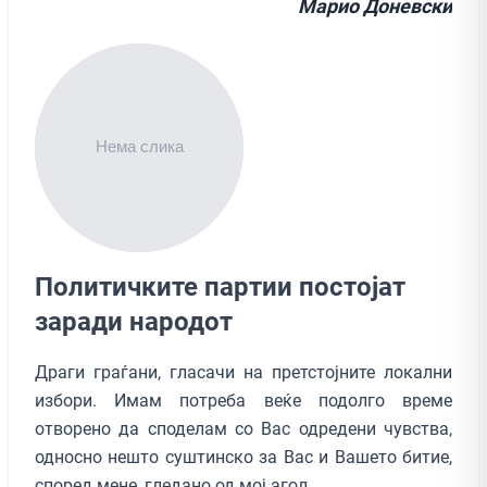
Mарио Доневски
Политичките партии постојат
заради народот
Драги граѓани, гласачи на претстојните локални
избори. Имам потреба веќе подолго време
отворено да споделам со Вас одредени чувства,
односно нешто суштинско за Вас и Вашето битие,
според мене, гледано од мој агол.