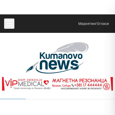
☰
Маркетинг
Огласи