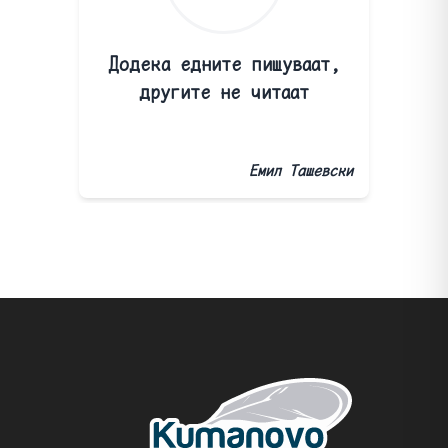
Додека едните пишуваат,
другите не читаат
Емил Ташевски