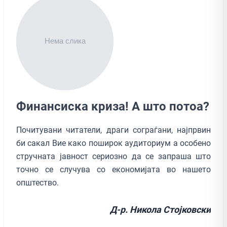
Финансиска криза! А што потоа?
Почитувани читатели, драги сограѓани, најпрвин
би сакал Вие како поширок аудиториум а особено
стручната јавност сериозно да се запраша што
точно се случува со економијата во нашето
општество.
Д-р. Никола Стојковски