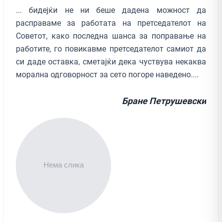
... бидејќи не ни беше дадена можност да
расправаме за работата на претседателот на
Советот, како последна шанса за поправање на
работите, го повикавме претседателот самиот да
си даде оставка, сметајќи дека чуствува некаква
морална одговорност за сето погоре наведено....
Бране Петрушевски