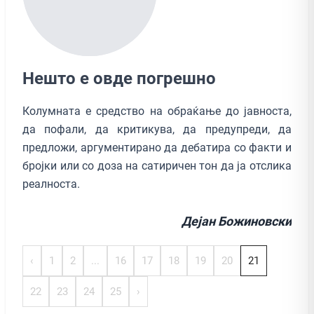
Нешто е овде погрешно
Колумната е средство на обраќање до јавноста,
да пофали, да критикува, да предупреди, да
предложи, аргументирано да дебатира со факти и
бројки или со доза на сатиричен тон да ја отслика
реалноста.
Дејан Божиновски
‹
1
2
...
16
17
18
19
20
21
22
23
24
25
›