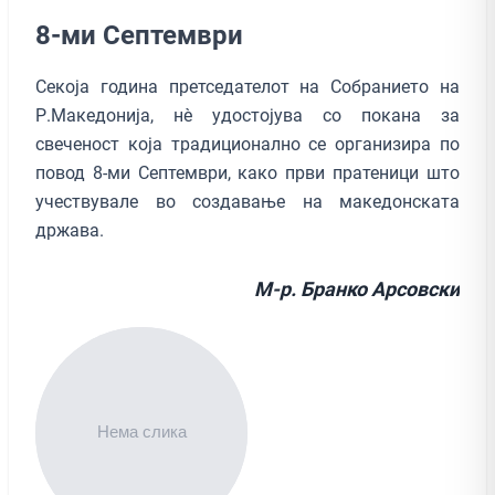
8-ми Септември
Секоја година претседателот на Собранието на
Р.Македонија, нè удостојува со покана за
свеченост која традиционално се организира по
повод 8-ми Септември, како први пратеници што
учествувале во создавање на македонската
држава.
М-р. Бранко Арсовски