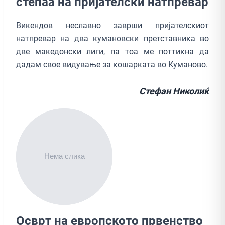
степаа на пријателски натпревар
Викендов неславно заврши пријателскиот
натпревар на два кумановски претставника во
две македонски лиги, па тоа ме поттикна да
дадам свое видување за кошарката во Куманово.
Стефан Николиќ
Осврт на европското првенство