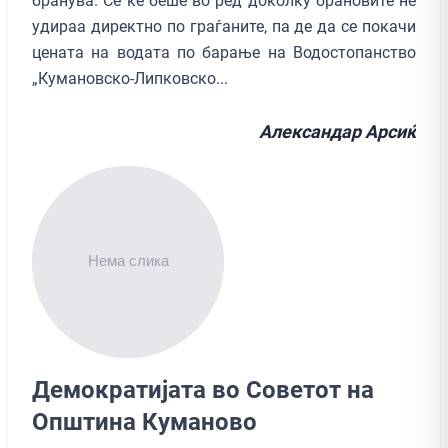
бранува. Се ќе беше во ред доколку брановите не
удираа директно по граѓаните, па де да се покачи
цената на водата по барање на Водостопанство
„Кумановско-Липковско...
Александар Арсиќ
Демократијата во Советот на
Општина Куманово