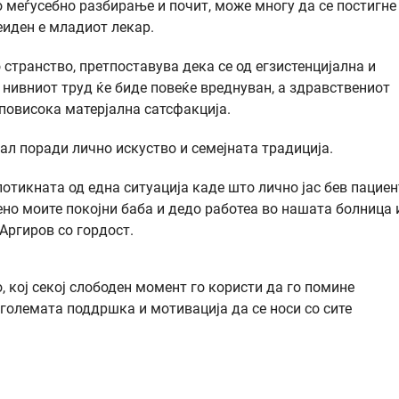
 меѓусебно разбирање и почит, може многу да се постигне
еиден е младиот лекар.
странство, претпоставува дека се од егзистенцијална и
 нивниот труд ќе биде повеќе вреднуван, а здравствениот
 повисока матерјална сатсфакција.
нал поради лично искуство и семејната традиција.
отикната од една ситуација каде што лично јас бев пациен
ено моите покојни баба и дедо работеа во нашата болница 
Аргиров со гордост.
о, кој секој слободен момент го користи да го помине
ајголемата поддршка и мотивација да се носи со сите