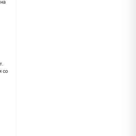
 на
т.
и со