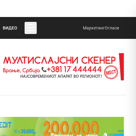
☰
ВИДЕО
Маркетинг
Огласи