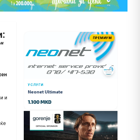
и:
ПРЕМИУМ
“
жен
УСЛУГИ
Neonet Ultimate
1.100 MKD
 ќе