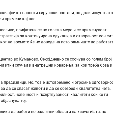
значајните европски хируршки настани, но дали искуствата
 и примени кај нас.
носливи, прифатени се во голема мера и се применуваат.
тратегија за континуирана едукација и отвореност кон сит
екот на времето ќе не доведе на исто рамниште во работат
центар во Куманово. Секојдневно се соочува со голем број
ни итни случаи и внатрешни крварења, за кои треба брза и
а предизвици. Но, тоа е истовремено и огромна одговорнос
 за да се спасат животи и да се обезбеди квалитетна нега.
илност, човечност и пожртвуваност, квалитети кои ќе ги
објаснува тој.
илика да работи во различни области на хирургијата, но