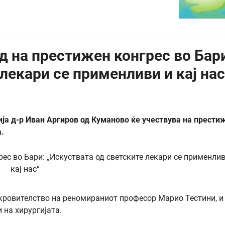
д на престижен конгрес во Бар
лекари се применливи и кај нас
ија д-р Иван Аргиров од Куманово ќе учествува на прести
а.
окровителство на реномираниот професор Марио Тестини, и
 на хирургијата.