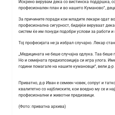
Искрено верувам дека со вистинска поддршка, со
професионален план и во нашето Куманово“, дец
За причините поради кои младите лекари одат во 
професионална сигурност, бидејќи веруваат дека
систем ќе им понуди подобри услови за работи и
Тој професијата не ја избрал случајно. Лекар ста
„Медицината не беше случајна одлука. Таа беше п
Но и семејната предизпозиција си игра улога. Им
години помагале на нашите кумановци“, вели д-р 
Приватно, д-р Иван е семеен човек, сопруг и татк
квалитетно со најблиските, кои воедно му се и н
професионални и животни предизвици.
(Фото: приватна архива)