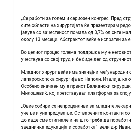
„Се работи за голем и сериозен конгрес. Пред ст
сите области на хирургијата ќе презентирам редо
јавува со зачестеност помала од 0,7% од сите м
околу 13 месеци. Абстрактот веќе е испратен за е
Во целиот процес голема поддршка му е неговиот 
учествува со свој труд и ќе биде дел од стручнио
Младиот хирург веќе има значајни меѓународни о
лапароскопска хирургија во Наполи, Италија, как
Особено значаен му е првиот Балкански хируршк
Милошевиќ, кој претставувал платформа за споју
„Овие собири се непроценливи за младите лекари
учење и унапредување. Остварените контакти со 
до каде сме стигнале и на што треба да поработ
заедничка едукација и соработка“, вели д-р Иван.