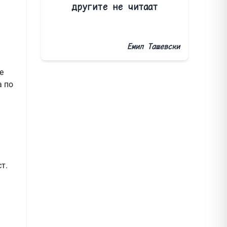
другите не читаат
Емил Ташевски
е
а по
т.