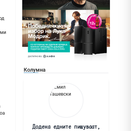
од
уми
Колумна
.
а
тоа
Додека едните пишуваат,