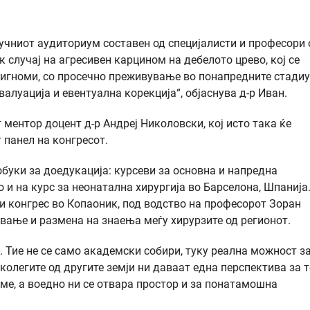
ручниот аудиториум составен од специјалисти и професори 
к случај на агресивен карцином на дебелото црево, кој се
алигноми, со просечно преживување во понапредните стади
валуација и евентуална корекција“, објаснува д-р Иван.
ментор доцент д-р Андреј Николовски, кој исто така ќе
т панел на конгресот.
буки за доедукација: курсеви за основна и напредна
о и на курс за неонатална хирургија во Барселона, Шпанија
и конгрес во Копаоник, под водство на професорот Зоран
вање и размена на знаења меѓу хирурзите од регионот.
. Тие не се само академски собири, туку реална можност з
колегите од другите земји ни даваат една перспектива за 
име, а воедно ни се отвара простор и за понатамошна