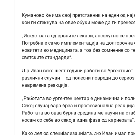
Куманово ќе има свој претставник на еден од нај
кои ги стекнува на овие обуки можe да ги пренесе
„Искуствата од врвните лекари, апсолутно се пре
Потребна е само имплементација на долгорочна с
новитети во медицината, а тоа без сомнение со т
светските стандарди“.
Д-р Иван веќе шест години работи во Ургентниот 
различни случаи – од полесни повреди до сериоз
навремена реакција.
„Работата во ургентен центар е динамична и полн
Секој случај бара брза и професионална реакција
Работата во оваа бурна средина ме научи на стаб
носам со себе во секоја идна фаза од кариерата“, 
Како дел од специјализацијата, д-р Иван имал пр