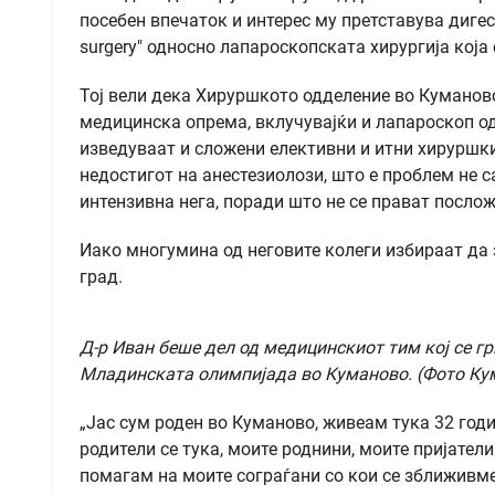
посебен впечаток и интерес му претставува дигест
surgery" односно лапароскопската хирургија која 
Тој вели дека Хируршкото одделение во Кумановс
медицинска опрема, вклучувајќи и лапароскоп о
изведуваат и сложени елективни и итни хируршк
недостигот на анестезиолози, што е проблем не с
интензивна нега, поради што не се прават посло
Иако многумина од неговите колеги избираат да з
град.
Д-р Иван беше дел од медицинскиот тим кој се г
Младинската олимпијада во Куманово. (Фото К
„Јас сум роден во Куманово, живеам тука 32 год
родители се тука, моите роднини, моите пријател
помагам на моите сограѓани со кои се зближивме 