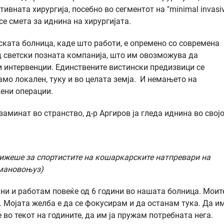
ивната хирургија, посебно во сегментот на "minimal invasi
се смета за иднина на хирургијата.
ката болница, каде што работи, е опремено со современа
д светски позната компанија, што им овозможува да
и интервенции. Единствените вистински предизвици се
амо локален, туку и во целата земја. И немањето на
жени операции.
аминат во странство, д-р Аргиров ја гледа иднина во свој
рижеше за спортистите на кошаркарските натпревари на
умановоњуз)
ини и работам повеќе од 6 години во нашата болница. Моит
и. Мојата желба е да се фокусирам и да останам тука. Да и
во текот на годините, да им ја пружам потребната нега.