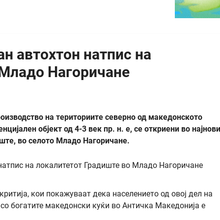
ан автохтон натпис на
 Младо Нагоричане
производство на териториите северно од македонското
цијален објект од 4-3 век пр. н. е, се откриени во најнов
те, во селото Младо Нагоричане.
ритија, кои покажуваат дека населението од овој дел на
 со богатите македонски куќи во Античка Македонија е