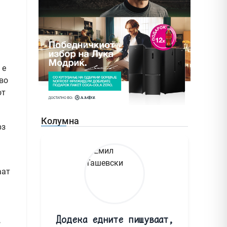
 е
во
от
Колумна
рз
аат
Додека едните пишуваат,
,