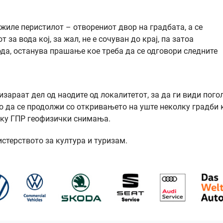
ажиле перистилот – отворениот двор на градбата, а се
за вода кој, за жал, не е сочуван до крај, па затоа
ода, останува прашање кое треба да се одговори следните
зараат дел од наодите од локалитетот, за да ги види пого
но да се продолжи со откривањето на уште неколку градби 
еку ГПР геофизички снимања.
терството за култура и туризам.