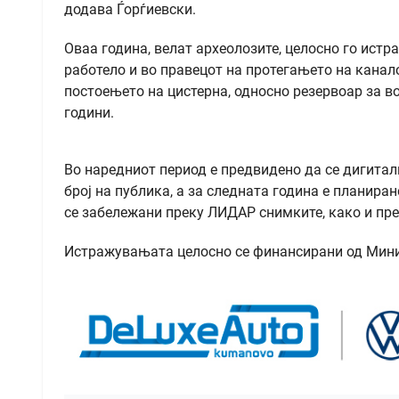
додава Ѓорѓиевски.
Оваа година, велат археолозите, целосно го истр
работело и во правецот на протегањето на каналот 
постоењето на цистерна, односно резервоар за в
години.
Во наредниот период е предвидено да се дигитали
број на публика, а за следната година е планира
се забележани преку ЛИДАР снимките, како и пр
Истражувањата целосно се финансирани од Минис