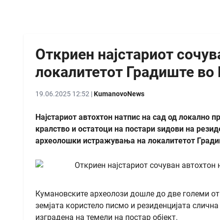
Откриен најстариот сочув
локалитетот Градиште во
19.06.2025 12:52 |
KumanovoNews
Најстариот автохтон натпис на сад од локално 
кралство и остатоци на постари ѕидови на резиден
археолошки истражувања на локалитетот Градиш
Кумановските археолози дошле до две големи отк
земјата користело писмо и резиденцијата слична
изградена на темели на постар објект.