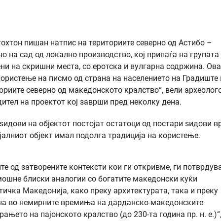
тохтон пишан натпис на териториите северно од Астибо –
о на сад од локално производство, кој припаѓа на групата
вени на скришни места, со еротска и вулгарна содржина. Ова
користење на писмо од страна на населението на Градиште 
ориите северно од македонското кралство“, вели археолог
ител на проектот кој заврши пред неколку дена.
идови на објектот постојат остатоци од постари ѕидови в
јалниот објект имал подолга традиција на користење.
те од затворените контексти кои ги откривме, ги потврдув
мошне блиски аналогии со богатите македонски куќи
тичка Македонија, како преку архитектурата, така и преку
на во немирните времиња на дарданско-македонските
рањето на пајонското кралство (до 230-та година пр. н. е.)“