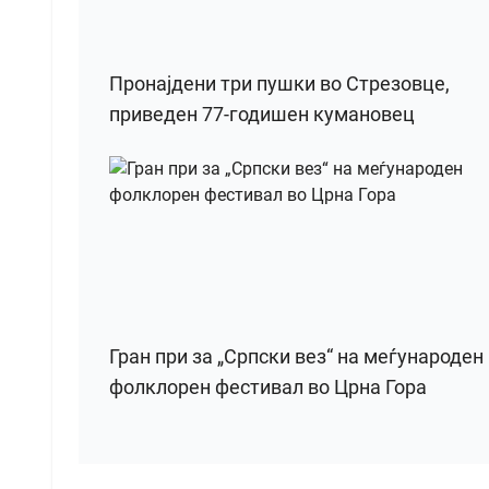
Пронајдени три пушки во Стрезовце,
приведен 77-годишен кумановец
Гран при за „Српски вез“ на меѓународен
фолклорен фестивал во Црна Гора