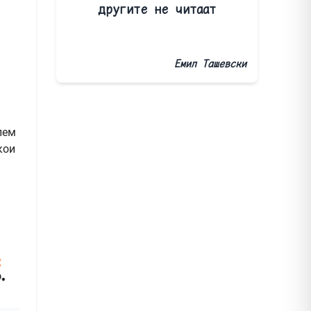
другите не читаат
Емил Ташевски
лем
кои