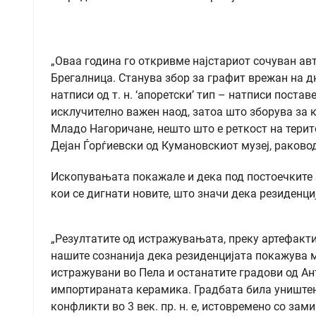
„Оваа година го откривме најстариот сочуван ав
Брегалница. Станува збор за графит врежан на дн
натписи од т. н. ‘апоретски’ тип – натписи поста
исклучително важен наод, затоа што зборува за 
Младо Нагоричане, нешто што е реткост на терит
Дејан Ѓорѓиевски од Кумановскиот музеј, раковод
Ископувањата покажале и дека под постоечките ѕ
кои се дигнати новите, што значи дека резиденци
„Резултатите од истражувањата, преку артефакти
нашите сознанија дека резиденцијата покажува 
истражувани во Пела и останатите градови од Ан
импортираната керамика. Градбата била униште
конфликти во 3 век. пр. н. е, истовремено со зами