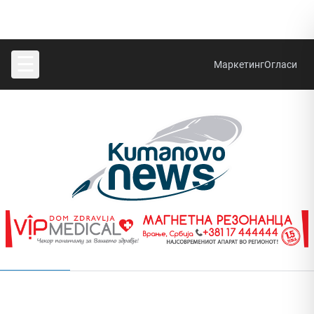
☰
Маркетинг
Огласи