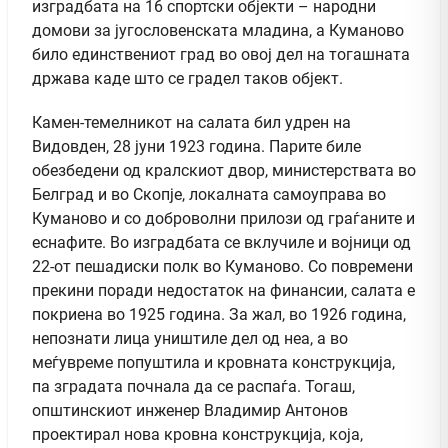
изградбата на 16 спортски објекти – народни
домови за југословенската младина, а Куманово
било единствениот град во овој дел на тогашната
држава каде што се градел таков објект.
Камен-темелникот на салата бил удрен на
Видовден, 28 јуни 1923 година. Парите биле
обезбедени од кралскиот двор, министерствата во
Белград и во Скопје, локалната самоуправа во
Куманово и со доброволни прилози од граѓаните и
еснафите. Во изградбата се вклучиле и војници од
22-от пешадиски полк во Куманово. Со повремени
прекини поради недостаток на финансии, салата е
покриена во 1925 година. За жал, во 1926 година,
непознати лица уништиле дел од неа, а во
меѓувреме попуштила и кровната конструкција,
па зградата почнала да се распаѓа. Тогаш,
општинскиот инженер Владимир Антонов
проектирал нова кровна конструкција, која,