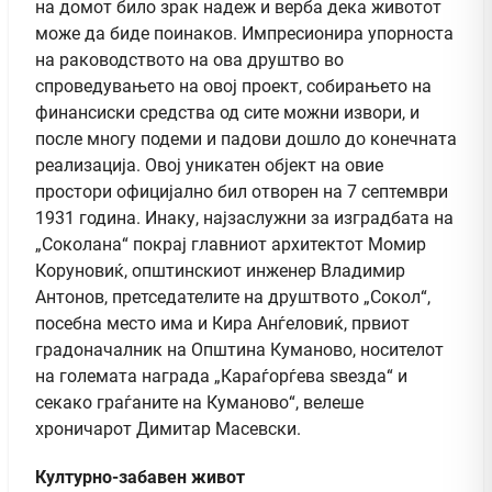
на домот било зрак надеж и верба дека животот
може да биде поинаков. Импресионира упорноста
на раководството на ова друштво во
спроведувањето на овој проект, собирањето на
финансиски средства од сите можни извори, и
после многу подеми и падови дошло до конечната
реализација. Овој уникатен објект на овие
простори официјално бил отворен на 7 септември
1931 година. Инаку, најзаслужни за изградбата на
„Соколана“ покрај главниот архитектот Момир
Коруновиќ, општинскиот инженер Владимир
Антонов, претседателите на друштвото „Сокол“,
посебна место има и Кира Анѓеловиќ, првиот
градоначалник на Општина Куманово, носителот
на големата награда „Караѓорѓева ѕвезда“ и
секако граѓаните на Куманово“, велеше
хроничарот Димитар Масевски.
Културно-забавен живот