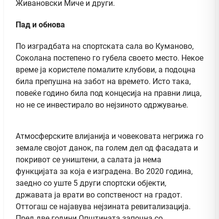
Живановски Миче и други.
Пад и обнова
По изградбата на спортската сала во Куманово,
Соколана постепено го губела своето место. Некое
време ја користеле помалите клубови, а подоцна
била препушна на забот на времето. Исто така,
повеќе годино била под концесија на правни лица,
но не се инвестирало во нејзиното одржување.
Атмосферските влијанија и човековата негрижа го
земале својот данок, па голем дел од фасадата и
покривот се уништени, а салата ја нема
функцијата за која е изградена. Во 2020 година,
заедно со уште 5 други спортски објекти,
државата ја врати во сопственост на градот.
Оттогаш се најавува нејзината ревитализација.
Пред две години Општината започна со