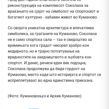
реконструкција на комплексот Соколана за
враќањето на сјајот на симболот на спортскиот и
богатиот културно - забавен живот во Куманово.
Со својата уникатна архитектура и впечатлива
симболика, за граѓаните на Куманово, Соколана
не е само спортска сала – таа е сведоштво за
времињата кога градот чекорел храбро кон
модерното, но и трајно потсетување на
вредностите на заедништвото и љубовта кон
спортот. И денес, речиси еден век подоцна,
Соколана продолжува да биде гордост на
Куманово, место каде што историјата и спортот се
испреплетуваат во една единствена приказна.
(Фото: Кумановоњуз и Архив Куманово)