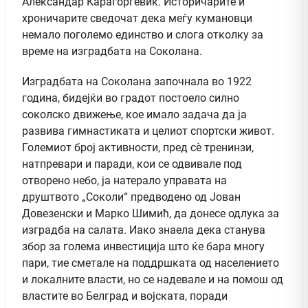
Александар Караѓорѓевиќ. Историчарите и
хроничарите сведочат дека меѓу кумановци
немало поголемо единство и слога отколку за
време на изградбата на Соколана.
Изградбата на Соколана започнала во 1922
година, бидејќи во градот постоело силно
соколско движење, кое имало задача да ја
развива гимнастиката и целиот спортски живот.
Големиот број активности, пред сè тренинзи,
натпревари и паради, кои се одвивале под
отворено небо, ја натерало управата на
друштвото „Соколи“ предводено од Јован
Довезенски и Марко Шимић, да донесе одлука за
изградба на салата. Иако знаела дека станува
збор за голема инвестиција што ќе бара многу
пари, тие сметале на поддршката од населението
и локалните власти, но се надевале и на помош од
властите во Белград и војската, поради