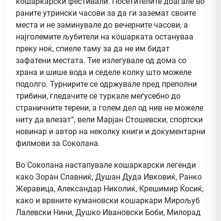
кошаркарски фестивали. Посетителите доаѓале во
раните утрински часови за да ги заземат своите
места и не заминувале до вечерните часови, а
најголемите љубители на кошарката остануваа
преку ноќ, спиеле таму за да не им бидат
зафатени местата. Тие излегувале од дома со
храна и шише вода и седеле колку што можеле
подолго. Турнирите се одржувале пред преполни
трибини, гледачите се туркале меѓусебно до
страничните терени, а голем дел од нив не можеле
ниту да влезат“, вели Марјан Стошевски, спортски
новинар и автор на неколку книги и документарни
филмови за Соколана.
Во Соколана настапувале кошаркарски легенди
како Зоран Славниќ, Душан Дуда Ивковиќ, Ранко
Жеравица, Александар Николиќ, Крешимир Ќосиќ,
како и врвните кумановски кошаркари Мирољуб
Лалевски Нини, Душко Ивановски Боби, Милорад