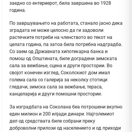
заедно со ентериерот, била завршена во 1928
година.
По завршувањето на работата, станало јасно дека
зградата не може целосно да ги задоволи
растечките потреби на членството во текот на
целата година, па затоа била потребна надградба.
Со заем од Државната хипотекарна банка и
помош од Општината, биле доградени зимската
сала за вежбање, сцена и други простории. Во
својот конечен изглед, Соколскиот дом имал
голема сала со галерија за неколку стотици
гледачи, зимска сала за вежбање, тераса,
канцеларија и други помошни простории.
За изградбата на Соколана беа потрошени вкупно
еден милион и 200 илјади динари. Најголемиот
дел од средствата биле собрани преку
доброволни прилози од населението и од приходи