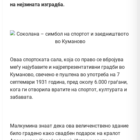
на нејзината изградба.
Оваа спортската сала, која со право се вбројува
меѓу најубавите и најрепрезентативни градби во
Куманово, свечено е пуштена во употреба на 7
септември 1931 година, пред околу 6.000 граѓани,
кога ги отворила вратите на спортот, културата и
забавата.
Малкумина знаат дека ова величенствено здание
било градено како свадбен подарок на кралот