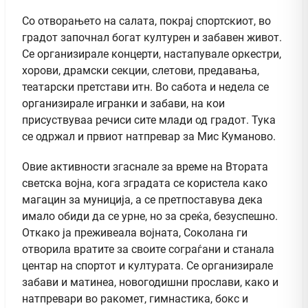
Со отворањето на салата, покрај спортскиот, во
градот започнал богат културен и забавен живот.
Се организирале концерти, настапувале оркестри,
хорови, драмски секции, слетови, предавања,
театарски претстави итн. Во сабота и недела се
организирале игранки и забави, на кои
присуствуваа речиси сите млади од градот. Тука
се одржал и првиот натпревар за Мис Куманово.
Овие активности згаснале за време на Втората
светска војна, кога зградата се користела како
магацин за муниција, а се претпоставува дека
имало обиди да се урне, но за среќа, безуспешно.
Откако ја преживеала војната, Соколана ги
отворила вратите за своите сограѓани и станала
центар на спортот и културата. Се организирале
забави и матинеа, новогодишни прослави, како и
натпревари во ракомет, гимнастика, бокс и