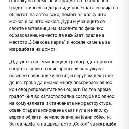
отколку за време на изградбата на Соколана.
Градот живеел за да ја види конечната верзија на
објектот, па затоа секој помогнал колку што
можел и со што можел. Дури и учениците со
своите наставници на часовите по физичко
образование, наместо да вежбаат, оделе на
местото „Живкова карпа“ и носеле камења за
изградбата на домот.
„Одлуката на кумановци да ја изградат првата
спортска сали на овие простори заслужува
посебно признание и почит, и верувам дека ние,
денес, треба да имаме многу посериозен однос
кон овој репрезентативен објект. Во тоа време,
градот бил во катастрофална состојба во однос
на комуналната и станбената инфраструктура,
освен старата искривена саат кула и неколку
верски објекти, немало значајни јавни објекти.
Затоа идејата на друштвото „Сокол“ за изградба