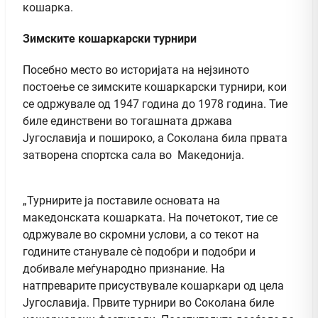
кошарка.
Зимските кошаркарски турнири
Посебно место во историјата на нејзиното
постоење се зимските кошаркарски турнири, кои
се одржувале од 1947 година до 1978 година. Тие
биле единствени во тогашната држава
Југославија и пошироко, а Соколана била првата
затворена спортска сала во Македонија.
„Турнирите ја поставиле основата на
македонската кошарката. На почетокот, тие се
одржувале во скромни услови, а со текот на
годините станувале сè подобри и подобри и
добивале меѓународно признание. На
натпреварите присуствувале кошаркари од цела
Југославија. Првите турнири во Соколана биле