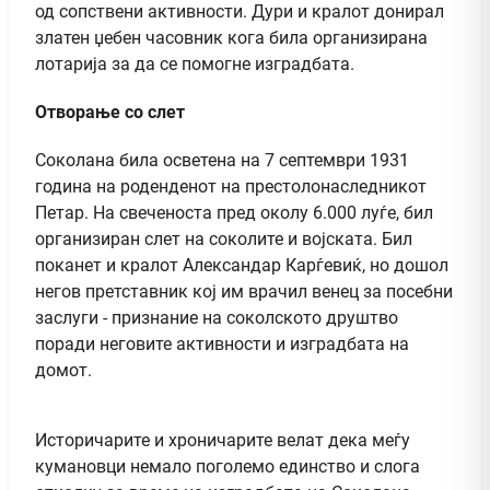
од сопствени активности. Дури и кралот донирал
златен џебен часовник кога била организирана
лотарија за да се помогне изградбата.
Отворање со слет
Соколана била осветена на 7 септември 1931
година на роденденот на престолонаследникот
Петар. На свеченоста пред околу 6.000 луѓе, бил
организиран слет на соколите и војската. Бил
поканет и кралот Александар Карѓевиќ, но дошол
негов претставник кој им врачил венец за посебни
заслуги - признание на соколското друштво
поради неговите активности и изградбата на
домот.
Историчарите и хроничарите велат дека меѓу
кумановци немало поголемо единство и слога