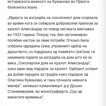
историската важност на Куманово во Првата
балканска војна.
„Идејата за изградба на соколскиот дом созреала
во време кога се собирале доброволни прилози за
кралот Александар по повод неговата венчавка
во 1922 година. Покрај тоа, бил организиран
посебен настан за овие потреби. Откако била
собрана одредена сума, управниот одбор на
друштвото, со поддршка од повеќето граѓани, ги
намениле парите за изградба на дом што ќе се
вика „Соколарски дом на кралот Александар“,
како еден вид подарок за кралот. Одборот успеал
да добие парцела за градба како подарок од
Општина Куманово, и така почнала нивната
мисија“, запишал кумановецот д-р Душан
Станимировиќ, во монографијата „Сјај од
минатите времиња“.