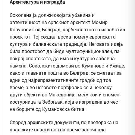
Архитектура и изградба
Соколанa ја должи својата убавина и
автентичност на српскиот архитект Момир
Коруновиќ од Белград, кој бесплатно го изработил
проектот. Тој создал врска помеѓу европската
култура и балканската традиција. Неговата идеја
била просторот да биде мултифункционален, па
покрај спортската, да има и културно-забавна
намена. Соколските домови во Куманово и Ужице,
како и главната пошта во Белград, се сметаат за
едни од најрепрезентативните градби од тоа
време, а во неговото портфолио се и неколку
други објекти во Македонија, меѓу кои и спомен-
костурницата Зебрњак, која е изградена во чест
на борците од Кумановска битка.
Според архивските документи, по препорака на
кралските власти во тоа време започнала