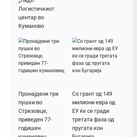
„Лидл“
Логистичкиот
центар во
Куманово
Пронајдени три
Со грант од 149
пушки во
милиони евра од
Стрезовце,
ЕУ ќе се гради
приведен 77-
третата фаза од
годишен
пругата кон
кумановец
Бугарија