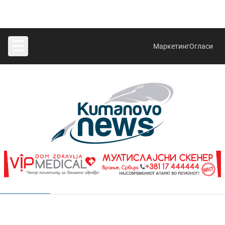
☰
Маркетинг
Огласи