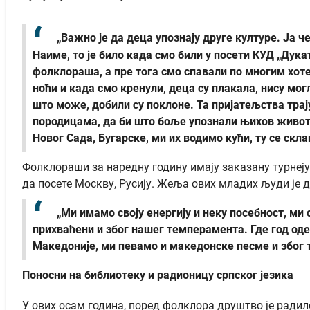
„Важно је да деца упознају друге културе. Ја че
Наиме, то је било када смо били у посети КУД „Дука
фолклораша, а пре тога смо спавали по многим хот
ноћи и када смо кренули, деца су плакала, нису мог
што може, добили су поклоне. Та пријатељства трај
породицама, да би што боље упознали њихов живот и
Новог Сада, Бугарске, ми их водимо кући, ту се скл
Фолклораши за наредну годину имају заказану турнеју у
да посете Москву, Русију. Жеља ових младих људи је д
„Ми имамо своју енергију и неку посебност, ми
прихваћени и због нашег темперамента. Где год од
Македоније, ми певамо и македонске песме и због 
Поносни на библиотеку и радионицу српског језика
У ових осам година, поред фолклора друштво је радил