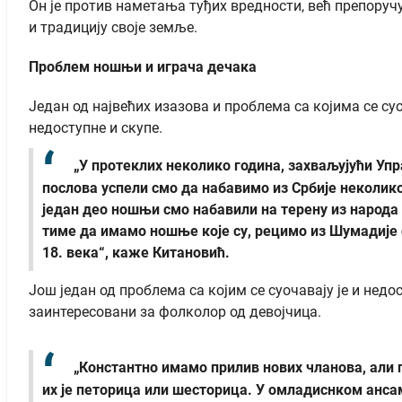
Он је против наметања туђих вредности, већ препоруч
и традицију своје земље.
Проблем ношњи и играча дечака
Један од највећих изазова и проблема са којима се с
недоступне и скупе.
„У протеклих неколико година, захваљујући Уп
послова успели смо да набавимо из Србије неколико
један део ношњи смо набавили на терену из народа
тиме да имамо ношње које су, рецимо из Шумадије 
18. века“, каже Китановић.
Још један од проблема са којим се суочавају је и нед
заинтересовани за фолколор од девојчица.
„Константно имамо прилив нових чланова, али п
их је петорица или шесторица. У омладиснком ансамб