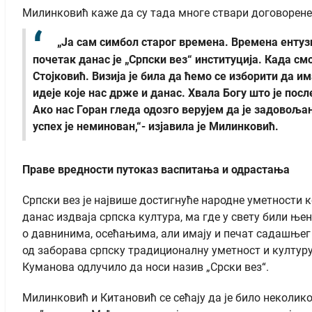
Милинковић каже да су тада многе ствари договорене и
„Ја сам симбол старог времена. Времена енту
почетак данас је „Српски вез“ институција. Када см
Стојковић. Визија је била да ћемо се изборити да 
идеје које нас држе и данас. Хвала Богу што је пос
Ако нас Горан гледа одозго верујем да је задовоља
успех је неминован,“- изјавила је Милинковић.
Праве вредности путоказ васпитања и одрастања
Српски вез је највише достигнуће народне уметности к
данас издваја српска култура, ма где у свету били њен
о давнинима, осећањима, али имају и печат садашњег 
од заборава српску традиционалну уметност и културу
Куманова одлучило да носи назив „Срски вез“.
Милинковић и Китановић се сећају да је било неколико