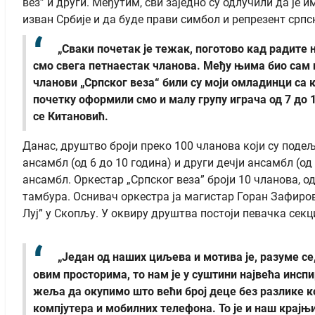
вез” и други. Међутим, сви заједно су одлучили да је 
изван Србије и да буде прави симбол и репрезент српс
„Сваки почетак је тежак, поготово кад радите
смо свега петнаестак чланова. Међу њима био сам 
чланови „Српског веза“ били су моји омладинци са
почетку оформили смо и малу групу играча од 7 до 15
се Китановић.
Данас, друштво броји преко 100 чланова који су подеље
ансамбл (од 6 до 10 година) и други дечји ансамбл (од
ансамбл. Оркестар „Српског веза” броји 10 чланова, од к
тамбура. Оснивач оркестра ја магистар Горан Зафиро
Луј” у Скопљу. У оквиру друштва постоји певачка секци
„Један од наших циљева и мотива је, разуме се,
овим просторима, то нам је у суштини највећа инс
жеља да окупимо што већи број деце без разлике ко
компјутера и мобилних телефона. То је и наш крајњ