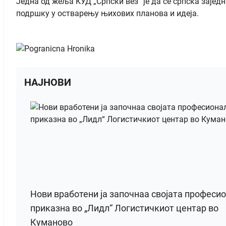
Једна од жеља КУД „Српски вез“ је да се српска зајед
подршку у остварењу њихових планова и идеја.
НАЈНОВИ
Нови вработени ја започнаа својата професи
приказна во „Лидл“ Логистичкиот центар во
Куманово