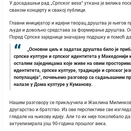
У досадашњи рад „Српског веза“ уткана је велика посв
сваком концерту и свакој публици.
Главни иницијатор и идејни творац друштва је његов пр
људе и довољно средстава за формирање друштва. Осн
Поред Српске заједнице значајану подршку и помоћ да
„Основни циљ и задатак друштва било је при
српске културе и српског идентитета у Македонији
осталим заједницама које живе на овим просторима
идентитета, српске културе, традиције и српског је
популација“, почињемо разговор са садањашним пр
налазе у Дома културе у Куманову.
Нашем разговору се прикључила и Жаклина Милинковић,
другарство и братство. Из ове перспективе све изгледа
гледале на њихову идеју. Али то их није поколебало да 
актуелизирала још 90-година прошлог века.