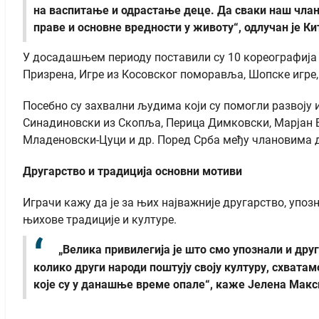
на васпитање и одрастање деце. Да сваки наш члан и
праве и основне вредности у животу“, одлучан је Ки
У досадашњем периоду поставили су 10 кореографија и
Призрена, Игре из Косовског поморавља, Шопске игре, 
Посебно су захвални људима који су помогли развоју и
Синадиновски из Скопља, Перица Димковски, Марјан 
Младеновски-Цуци и др. Поред Срба међу члановима 
Другарство и традиција основни мотиви
Играчи кажу да је за њих најважније другарство, упо
њихове традиције и културе.
„Велика привилегија је што смо упознали и друг
колико други народи поштују своју културу, схватам
које су у данашње време опале“, каже Јелена Макс