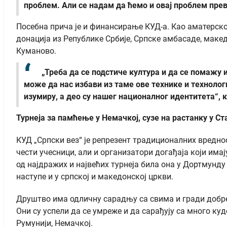
проблем. Али се надам да ћемо и овај проблем пре
Посебна прича је и финансирање КУД-а. Као аматерско
донација из Републике Србије, Српске амбасаде, мак
Куманово.
„Треба да се подстиче култура и да се помажу 
може да нас избави из таме ове технике и технологи
изумиру, а део су нашег националног идентитета“, 
Турнеја за памћење у Немачкој, сузе на растанку у Ст
КУД „Српски вез“ је репрезент традиционалних вреднос
чести учесници, али и организатори догађаја који има
од најдражих и највећих турнеја била она у Дортмунду
наступе и у српској и македонској цркви.
Друштво има одличну сарадњу са свима и гради добре 
Они су успели да се умреже и да сарађују са много кудо
Румунији, Немачкој.