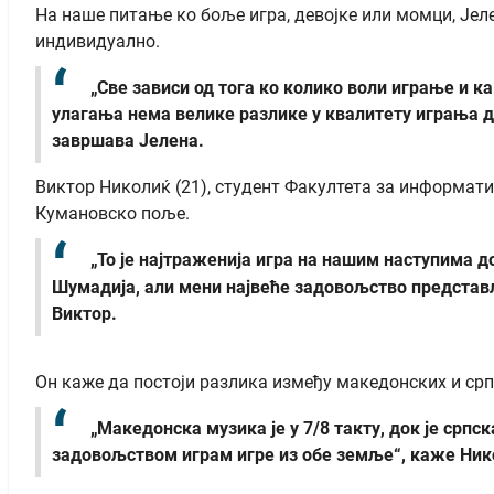
На наше питање ко боље игра, девојке или момци, Јеле
индивидуално.
„Све зависи од тога ко колико воли играње и ка
улагања нема велике разлике у квалитету играња де
завршава Јелена.
Виктор Николиќ (21), студент Факултета за информатик
Кумановско поље.
„То је најтраженија игра на нашим наступима до
Шумадија, али мени највеће задовољство представља
Виктор.
Он каже да постоји разлика између македонских и српск
„Македонска музика је у 7/8 такту, док је српс
задовољством играм игре из обе земље“, каже Ник