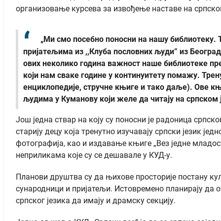
организовање курсева за извођење наставе на српском
„Ми смо посебно поносни на нашу библиотеку. 
пријатељима из ,,Клуба пословних људи” из Београда
ових неколико година важност наше библиотеке пре
који нам сваке године у континуитету помажу. Трен
енциклопедије, стручне књиге и тако даље). Ове к
људима у Куманову који желе да читају на српском 
Још једна ствар на коју су поносни је радоница српск
старију децу која тренутно изучавају српски језик је
фотографија, као и издавање књиге „Вез једне младост
неприликама које су се дешавале у КУД-у.
Планови друштва су да њихове просторије постану кул
сународници и пријатељи. Истовремено планирају да о
српског језика да имају и драмску секцију.