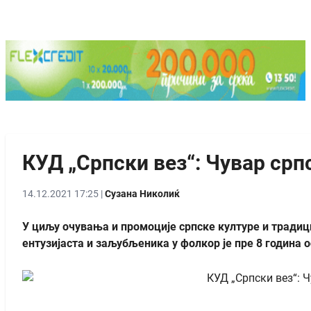
КУД „Српски вез“: Чувар срп
14.12.2021 17:25 |
Сузана Николиќ
У циљу очувања и промоције српске културе и традици
ентузијаста и заљубљеника у фолкор је пре 8 година