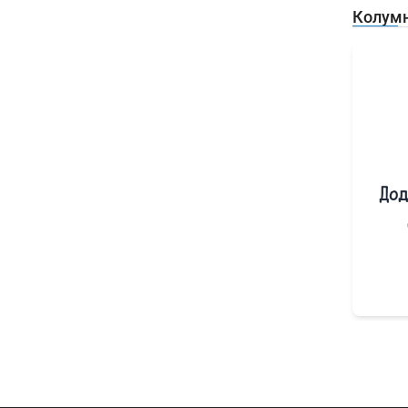
Колум
Дод