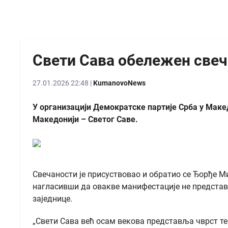
Свети Сава обележен све
27.01.2026 22:48 |
KumanovoNews
У организацији Демократске партије Срба у Маке
Македонији – Светог Саве.
Свечаности је присуствовао и обратио се Ђорђе М
нагласивши да овакве манифестације не представ
заједнице.
„Свети Сава већ осам векова представља чврст тем