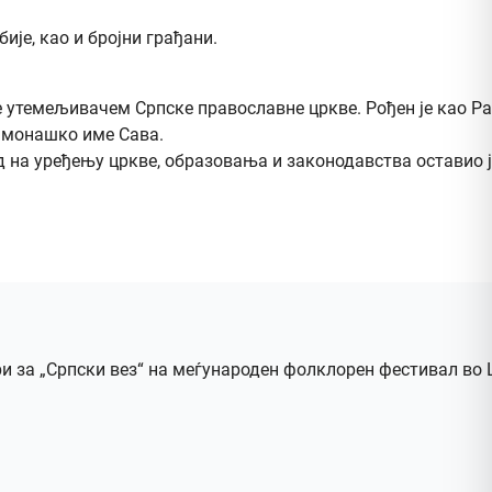
је, као и бројни грађани.
се утемељивачем Српске православне цркве. Рођен је као Р
о монашко име Сава.
 на уређењу цркве, образовања и законодавства оставио је