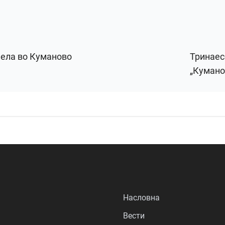
пела во Куманово
Тринаес
„Кумано
Насловна
Вести