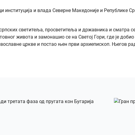
 институција и влада Северне Македоније и Републике Срби
их српских светитеља, просветитеља и државника и сматра 
овног живота и замонашио се на Светој Гори, где је доби
авославне цркве и постао њен први архиепископ. Његов рад