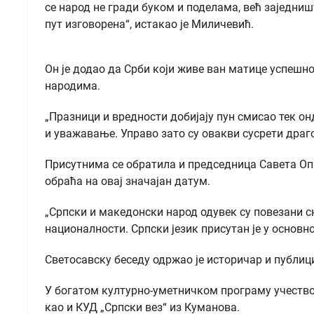
се народ не гради буком и поделама, већ заједни
пут изговорена“, истакао је Миличевић.
Он је додао да Срби који живе ван матице успешно
народима.
„Празници и вредности добијају пун смисао тек он
и уважавање. Управо зато су овакви сусрети драго
Присутнима се обратила и председница Савета Опш
обраћа на овај значајан датум.
„Српски и македонски народ одувек су повезани с
националности. Српски језик присутан је у основн
Светосавску беседу одржао је историчар и публи
У богатом културно-уметничком програму учество
као и КУД „Српски вез“ из Куманова.