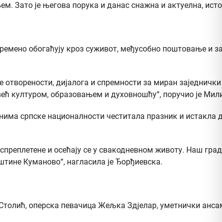
 Зато је његова порука и данас снажна и актуелна, исто 
овремено обогаћују кроз суживот, међусобно поштовање и з
је отворености, дијалога и спремности за миран заједнички
, већ културом, образовањем и духовношћу“, поручио је Мил
има српске националности честитала празник и истакла да 
спреплетене и осећају се у свакодневном животу. Наш град
штине Куманово“, нагласила је Ђорђиевска.
Столић, оперска певачица Жељка Здјелар, уметнички анса