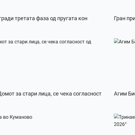
 гради третата фаза од пругата кон
Гран пр
омот за стари лица, се чека согласност
Агим Би