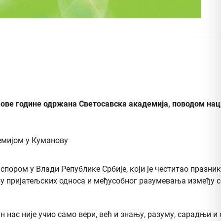
и ове године одржана Светосавска академија, поводом на
спором у Влади Републике Србије, који је честитао празни
њу пријатељских односа и међусобног разумевања између 
нас није учио само вери, већ и знању, разуму, сарадњи и 