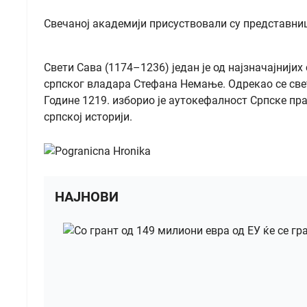
Свечаној академији присуствовали су представници
Свети Сава (1174–1236) један је од најзначајниј
српског владара Стефана Немање. Одрекао се свет
Године 1219. изборио је аутокефалност Српске пр
српској историји.
НАЈНОВИ