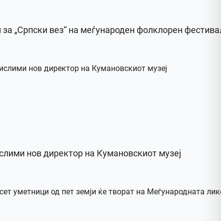
и за „Српски вез“ на меѓународен фолклорен фестива
слими нов директор на Кумановскиот музеј