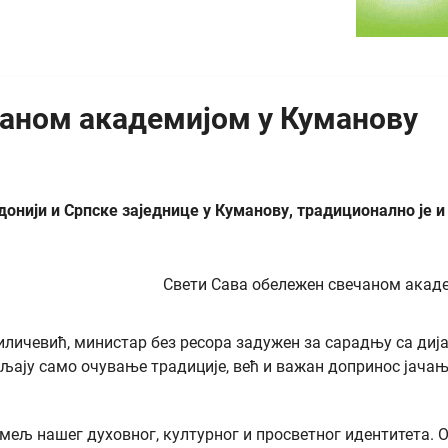
чаном академијом у Куманову
донији и Српске заједнице у Куманову, традиционално је 
иличевић, министар без ресора задужен за сарадњу са дија
љају само очување традиције, већ и важан допринос јача
ељ нашег духовног, културног и просветног идентитета. Он 