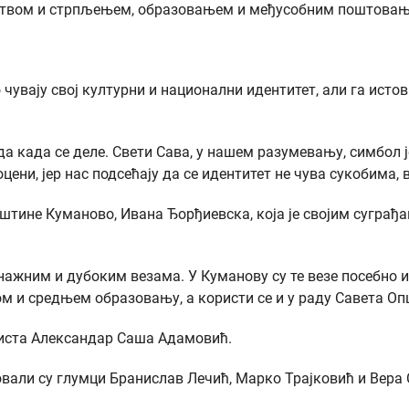
штвом и стрпљењем, образовањем и међусобним поштовањем.
 чувају свој културни и национални идентитет, али га ист
да када се деле. Свети Сава, у нашем разумевању, симбол 
цени, јер нас подсећају да се идентитет не чува сукобима
тине Куманово, Ивана Ђорђиевска, која је својим суграђан
нажним и дубоким везама. У Куманову су те везе посебно и
ом и средњем образовању, а користи се и у раду Савета Оп
циста Александар Саша Адамовић.
вали су глумци Бранислав Лечић, Марко Трајковић и Вера 