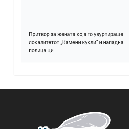
Притвор за жената која го узурпираше
локалитетот „Камени кукли“ и нападна
полицајци