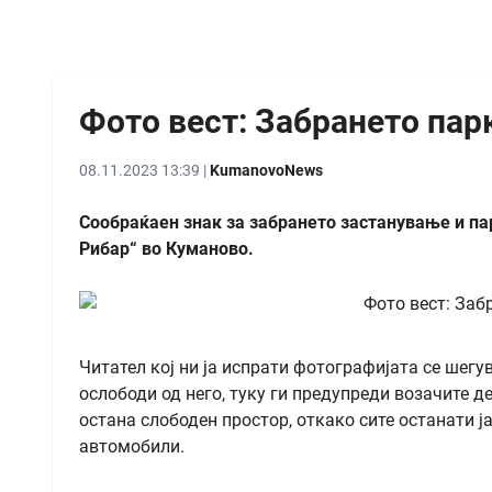
Фото вест: Забрането пар
08.11.2023 13:39 |
KumanovoNews
Сообраќаен знак за забрането застанување и пар
Рибар“ во Куманово.
Читател кој ни ја испрати фотографијата се шегув
ослободи од него, туку ги предупреди возачите д
остана слободен простор, откако сите останати ј
автомобили.