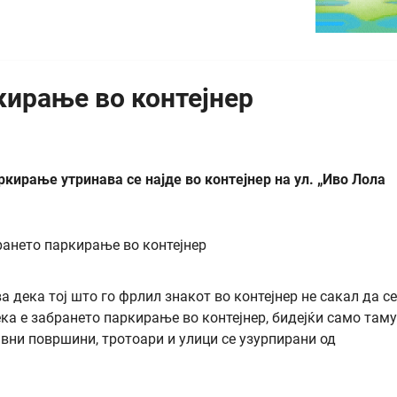
кирање во контејнер
кирање утринава се најде во контејнер на ул. „Иво Лола
а дека тој што го фрлил знакот во контејнер не сакал да се
ека е забрането паркирање во контејнер, бидејќи само таму
авни површини, тротоари и улици се узурпирани од