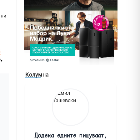
ани
Колумна
Додека едните пишуваат,