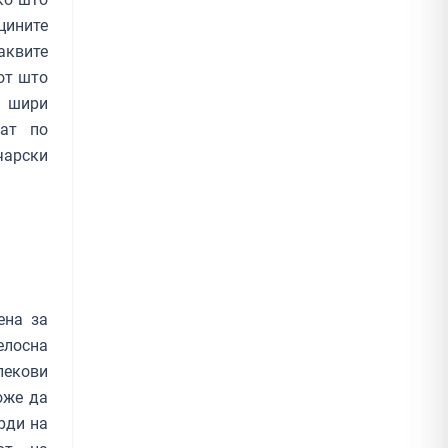
цините
аквите
от што
 шири
нат по
чарски
а
ена за
елосна
лекови
оже да
рди на