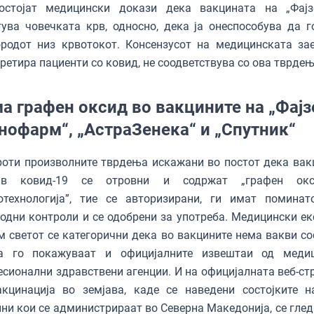
остојат медицински докази дека вакцината на „Фајз
ува човечката крв, односно, дека ја онеспособува да г
ородот низ крвотокот. Консензусот на медицинската за
третира пациенти со ковид, не соодветствува со ова тврде
а графен оксид во вакцините на „Фајз
нофарм“, „АстраЗенека“ и „Спутник“
оти произволните тврдења искажани во постот дека вак
ив ковид-19 се отровни и содржат „графен ок
отехнологија”, тие се авторизирани, ги имат поминат
одни контроли и се одобрени за употреба. Медицински ек
 светот се категорични дека во вакцините нема вакви сос
а го покажуваат и официјалните извештаи од меди
сионални здравствени агенции. И на официјалната веб-ст
акцинација во земјава, каде се наведени состојките н
ни кои се администрираат во Северна Македонија, се глед