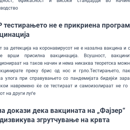
едност, ефикасност и високи стандарди во начин
зводство
 тестирањето не е прикриена програм
цинација
т за детекција на коронавирусот не е назална вакцина и с
е врши присилна вакцинација. Всушност, вакцини
ионираат на таков начин и нема никаква теоретска можн
акцинирате преку брис од нос и грло.Тестирањето, пак
а улога при справувањето со пандемијата бидејќи зара
 кои навремено ќе се тестираат и самоизолираат не го
от на други луѓе
а докази дека вакцината на „Фајзер“
дизвикува згрутчување на крвта