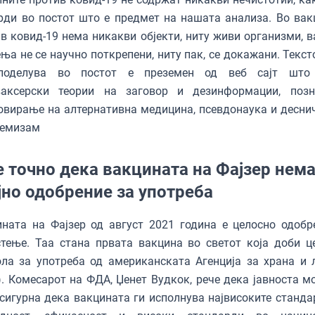
рди во постот што е предмет на нашата анализа. Во вак
в ковид-19 нема никакви објекти, ниту живи организми, в
ња не се научно поткрепени, ниту пак, се докажани. Текст
поделува во постот е преземен од веб сајт што
ваксерски теории на заговор и дезинформации, поз
вирање на алтернативна медицина, псевдонаука и десни
ремизам
е точно дека вакцината на Фајзер нем
јно одобрение за употреба
ната на Фајзер од август 2021 година е целосно одобр
тење. Таа стана првата вакцина во светот која доби ц
ла за употреба од aмериканската Aгенција за храна и 
. Комесарот на ФДА, Џенет Вудкок, рече дека јавноста м
сигурна дека вакцината ги исполнува највисоките станда