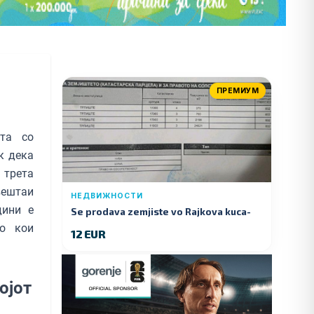
ПРЕМИУМ
та со
к дека
 трета
вештаи
НЕДВИЖНОСТИ
дини е
Se prodava zemjiste vo Rajkova kuca-
Kumanovo
то кои
12 EUR
ојот