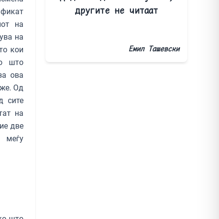
другите не читаат
ификат
лот на
ува на
Емил Ташевски
то кои
по што
за ова
же. Од
д сите
тат на
ие две
 меѓу
ко што