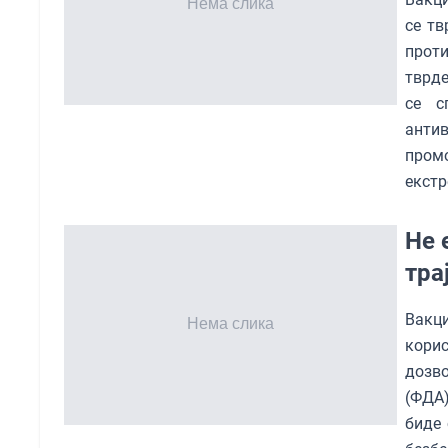
се тв
проти
тврде
се с
анти
промо
екст
Не 
тра
Вакци
корис
дозво
(ФДА)
биде 