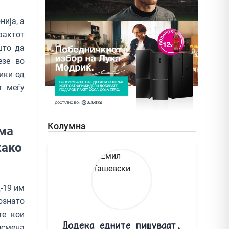
ија, а
фактот
што да
езе во
ики од
т меѓу
Колумна
ема
како
-19 им
ознато
те кои
Додека едните пишуваат,
исмена