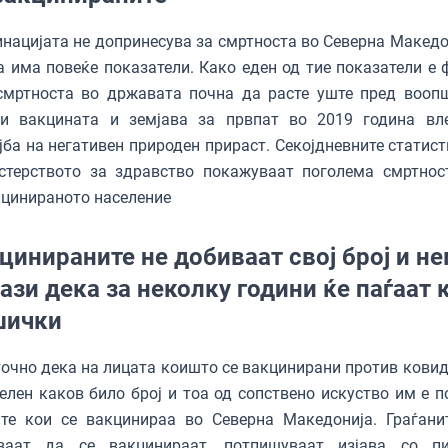
нацијата не допринесува за смртноста во Северна Македон
а има повеќе показатели. Како еден од тие показатели е 
смртноста во државата почна да расте уште пред вооп
ои вакцината и земјава за првпат во 2019 година вл
јба на негативен природен прираст. Секојдневните статист
стерството за здравство покажуваат поголема смртнос
цинираното население
цинираните не добиваат свој број и н
ази дека за неколку години ќе паѓаат 
шички
точно дека на лицата коишто се вакцинирани против ковид
елен каков било број и тоа од сопствено искуство им е п
ите кои се вакцинираа во Северна Македонија. Граѓани
ваат да се вакцинираат, потпишуваат изјава со п