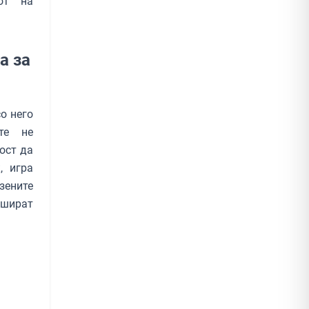
от на
а за
о него
те не
ост да
, игра
зените
 шират