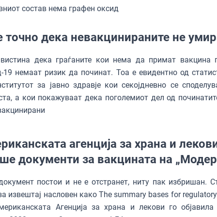
вниот состав нема графен оксид
е точно дека невакцинираните не умир
 вистина дека граѓаните кои нема да примат вакцина 
-19 немаат ризик да починат. Тоа е евидентно од статис
ститутот за јавно здравје кои секојдневно се споделув
ста, а кои покажуваат дека поголемиот дел од починатит
вакцинирани
риканската агенција за храна и леков
ше документи за вакцината на „Модер
документ постои и не е отстранет, ниту пак избришан. С
за извештај насловен како The summary bases for regulatory
американската Агенција за храна и лекови го објавила