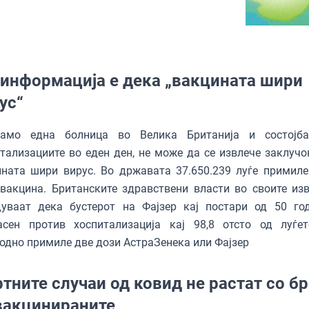
информација е дека „вакцината шири
ус“
амо една болница во Велика Британија и состојба
тализациите во еден ден, не може да се извлече заклучо
ната шири вирус. Во државата 37.650.239 луѓе примиле
вакцина. Британските здравствени власти во своите из
дуваат дека бустерот на Фајзер кај постари од 50 го
асен против хоспитализација кај 98,8 отсто од луѓе
одно примиле две дози АстраЗенека или Фајзер
тните случаи од ковид не растат со бр
вакцинираните