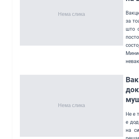
Вакци
за то
што 
пост
состо
Мини
невак
Вак
док
му
Не е 
е дод
на с
реша