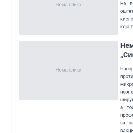
Не п
оштет
кисл
која 
Нем
„Си
Наспр
прот
микр
неопх
ширум
а то
профе
за в
вакци