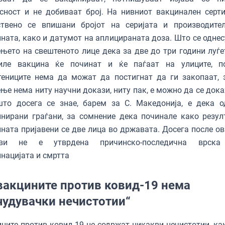
сност и не добиваат број. На нивниот вакцинален серт
ствено се впишани бројот на серијата и производите
ната, како и датумот на аплицираната доза. Што се однес
њето на свештеното лице дека за две до три години луѓе
иле вакцина ќе починат и ќе паѓаат на улиците, 
тениците нема да можат да постигнат да ги закопаат, 
ње нема ниту научни докази, ниту пак, е можно да се дока
што досега се знае, барем за С. Македонија, е дека о
нирани граѓани, за сомнение дека починале како резул
ната пријавени се две лица во државата. Досега после ов
ави не е утврдена причинско-последична врска
нацијата и смртта
вакцините против ковид-19 нема
чудувачки нечистотии“
ните против ковид-19 не содржат никакви нечистотии, ка