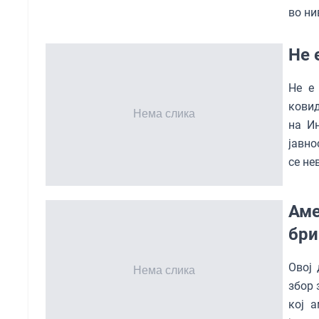
во ни
Не 
Не е
ковид
на Ин
јавно
се не
Аме
бри
Oвој 
збор 
кој 