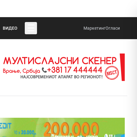
☰
ВИДЕО
Маркетинг
Огласи