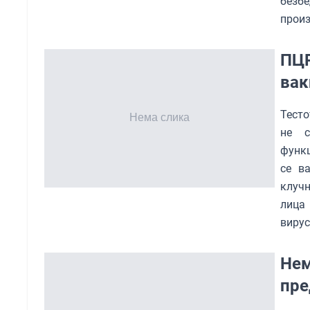
безб
прои
ПЦР
вак
Тесто
не с
функц
се в
клучн
лица
вирус
Нем
пре