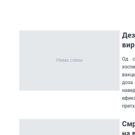
Дез
вир
Од с
хоспи
вакци
доза 
наве
ефик
претх
Смр
на 