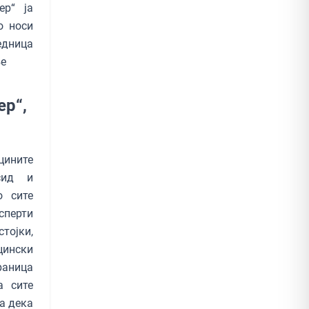
ер“ ја
о носи
едница
ње
ер“,
цините
сид и
о сите
сперти
тојки,
цински
раница
а сите
а дека