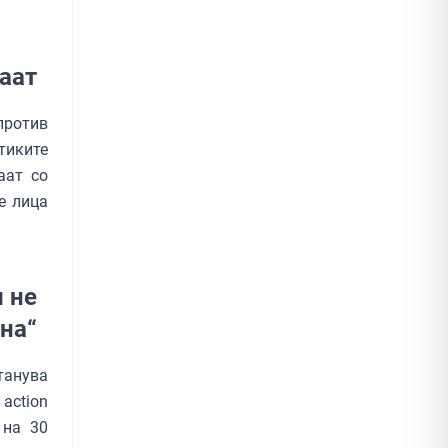
аат
против
тиките
аат со
е лица
и не
на“
танува
 action
 на 30