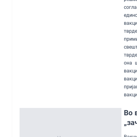
согла
един
вакци
тврде
прим
свеш
тврде
она 
вакци
вакци
приј
вакци
Во 
„за
Вакци