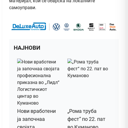
материјал, кои се обврска на локалните
самоуправи.
НАЈНОВИ
Нови вработени
„Рома труба
ја започнаа
фест“ по 22. пат
својата
во Куманово