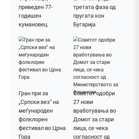
приведен 77-
третата фаза од
годишен
пругата кон
кумановец
Бугарија
Гран при за
Советот одобри
„Српски вез“ на
27 нови
меѓународен
вработувања во
фолклорен
Домот за стари
фестивал во Црна
лица, се чека
Гора
согласност од