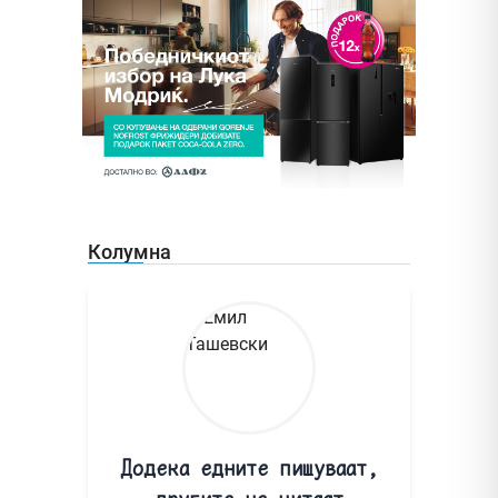
Колумна
Додека едните пишуваат,