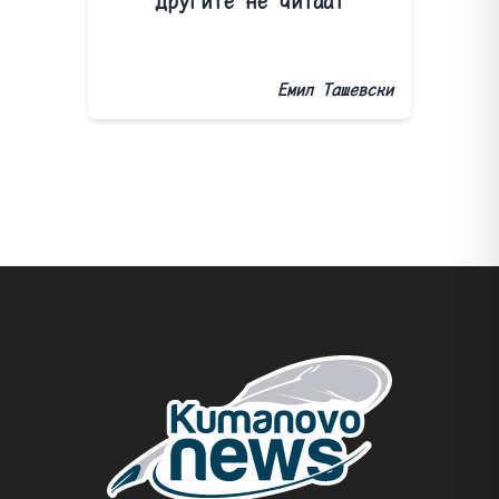
другите не читаат
Емил Ташевски