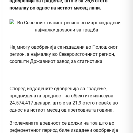
одобренија за градење, што е за 26,6 отсто
помалку во однос на истиот месец лани.
Најмногу одобренија се издадени во Полошкиот
регион, а најмалку во Североисточниот регион,
соопшти Државниот завод за статистика.
Според издадените одобренија за градење,
предвидената вредност на објектите изнесува
24.574.417 денари, што е за 21,9 отсто повеќе во
однос на истиот месец од претходната година.
Зголемената вредност се должи на тоа што во
референтниот период биле издадени одобренија