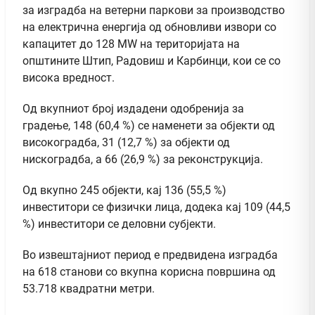
за изградба на ветерни паркови за производство
на електрична енергија од обновливи извори со
капацитет до 128 MW на територијата на
општините Штип, Радовиш и Карбинци, кои се со
висока вредност.
Од вкупниот број издадени одобренија за
градење, 148 (60,4 %) се наменети за објекти од
високоградба, 31 (12,7 %) за објекти од
нискоградба, а 66 (26,9 %) за реконструкција.
Од вкупно 245 објекти, кај 136 (55,5 %)
инвеститори се физички лица, додека кај 109 (44,5
%) инвеститори се деловни субјекти.
Во извештајниот период е предвидена изградба
на 618 станови со вкупна корисна површина од
53.718 квадратни метри.