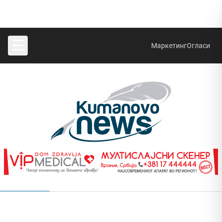
☰
Маркетинг
Огласи