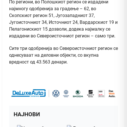
По региони, во Полошкиот регион се издадени
најмногу одобренија за градење – 62, во
Скопскиот регион 51, Југозападниот 37,
Југоисточниот 34, Источниот 24, Вардарскиот 19 и
Пелагонискиот 15 дозволи, додека најмалку се
издадени во Североисточниот регион – само три.
Сите три одобренија во Североисточниот регион се
однесуваат на деловни објекти, со вкупна
вредност од 43.563 денари.
НАЈНОВИ