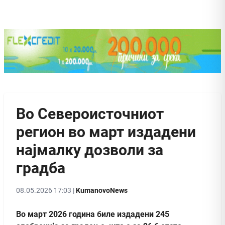
Во Североисточниот
регион во март издадени
најмалку дозволи за
градба
08.05.2026 17:03 |
KumanovoNews
Во март 2026 година биле издадени 245