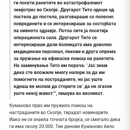
ги посети ранетите во катастрофалниот
земјотрес во Скопје. Другарот Тито одеше од
постела до постела, разговараше со полесно
повредените и се интересираше за состојбата
на нивното здравје. Потоа сите ја посетија
операционата сала. Другарот Тито се
интересираше дали болницата има доволно
медицински персонал, лекови и друга опрема
за пружање на ефикасна помош на ранетите.
На заминување Тито им порача: ‘Јас знам
дека сте вложиле многу напори за да им
помогнете на постраданите, но јас уште
еднаш ве молам да сторите се` да не згасне
уште некој живот’“, пишува во весникот.
Куманово прво им пружило помош на
настраданите во Скопје, тврадат новинарите.
Иако не се знаела точната бројка, се сметало дека
ги има околу 20.000. Тие денови Куманово било