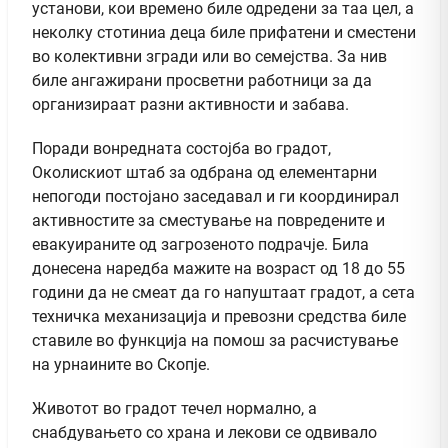
установи, кои времено биле одредени за таа цел, а
неколку стотиниа деца биле прифатени и сместени
во колективни згради или во семејства. За нив
биле ангажирани просветни работници за да
организираат разни активности и забава.
Поради вонредната состојба во градот,
Околискиот штаб за одбрана од елементарни
непогоди постојано заседавал и ги координирал
активностите за сместување на повредените и
евакуираните од загрозеното подрачје. Била
донесена наредба мажите на возраст од 18 до 55
години да не смеат да го напуштаат градот, а сета
техничка механизација и превозни средства биле
ставиле во функција на помош за расчистување
на урнаините во Скопје.
Животот во градот течел нормално, а
снабдувањето со храна и лекови се одвивало