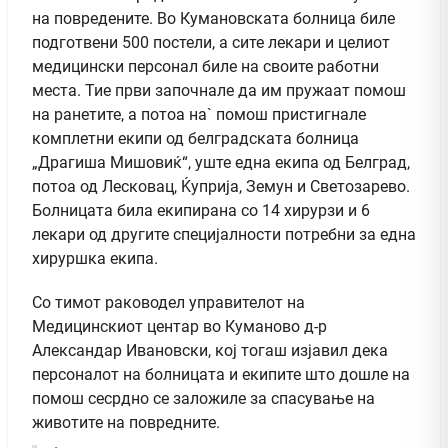
на повредените. Во Кумановската болница биле
подготвени 500 постели, а сите лекари и целиот
медицински персонал биле на своите работни
места. Тие први започнале да им пружаат помош
на ранетите, а потоа на` помош пристигнале
комплетни екипи од белградската болница
„Драгиша Мишовиќ“, уште една екипа од Белград,
потоа од Лесковац, Ќуприја, Земун и Светозарево.
Болницата била екипирана со 14 хирурзи и 6
лекари од другите специјалности потребни за една
хируршка екипа.
Со тимот раководел управителот на
Медицинскиот центар во Куманово д-р
Александар Ивановски, кој тогаш изјавил дека
персоналот на болницата и екипите што дошле на
помош сесрдно се заложиле за спасување на
животите на повредните.