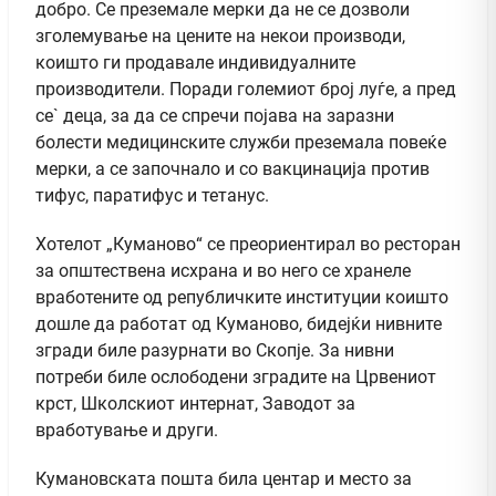
добро. Се преземале мерки да не се дозволи
зголемување на цените на некои производи,
коишто ги продавале индивидуалните
производители. Поради големиот број луѓе, а пред
се` деца, за да се спречи појава на заразни
болести медицинските служби преземала повеќе
мерки, а се започнало и со вакцинација против
тифус, паратифус и тетанус.
Хотелот „Куманово“ се преориентирал во ресторан
за општествена исхрана и во него се хранеле
вработените од републичките институции коишто
дошле да работат од Куманово, бидејќи нивните
згради биле разурнати во Скопје. За нивни
потреби биле ослободени зградите на Црвениот
крст, Школскиот интернат, Заводот за
вработување и други.
Кумановската пошта била центар и место за