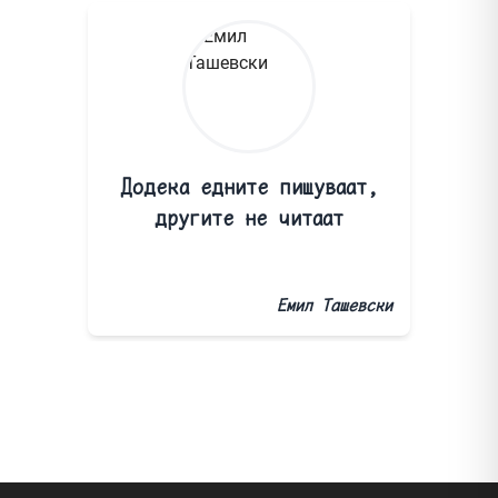
Додека едните пишуваат,
другите не читаат
Емил Ташевски