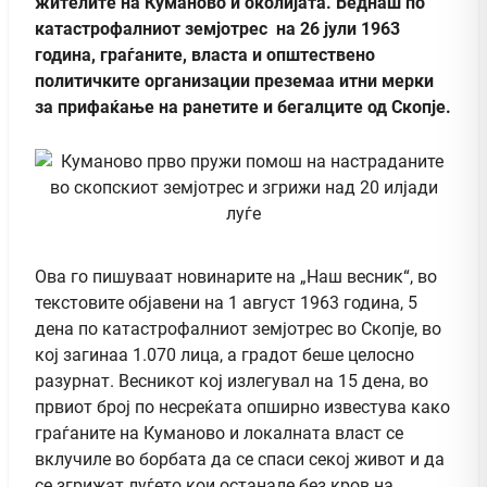
жителите на Куманово и околијата. Веднаш по
катастрофалниот земјотрес на 26 јули 1963
година, граѓаните, власта и општествено
политичките организации преземаа итни мерки
за прифаќање на ранетите и бегалците од Скопје.
Ова го пишуваат новинарите на „Наш весник“, во
текстовите објавени на 1 август 1963 година, 5
дена по катастрофалниот земјотрес во Скопје, во
кој загинаа 1.070 лица, а градот беше целосно
разурнат. Весникот кој излегувал на 15 дена, во
првиот број по несреќата опширно известува како
граѓаните на Куманово и локалната власт се
вклучиле во борбата да се спаси секој живот и да
се згрижат луѓето кои останале без кров на