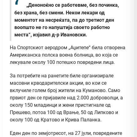
„Деноноќно се работевме, без починка,
без храна, без смени. Некои лекари од
моментот на несреќата, па до третиот ден
воопшто не го напуштија своето работно
места“, изјавил д-р Ивановски.
На Спортскиот аеродром „Аџитепе“ била отворена
Американска полска воена болница, во која се
лекувале околу 100 потешко повредени лица.
За потребите на ранетите биле организирале
масовни крводарителски акции, во кои се
вклучиле голем број жители на Куманово. Само
првиот ден се пријавиле над 2.000 доброволци, а
околу 150 младинци и жени пристигнале од
Прешево, потоа 100 од Врање, 50 од Липково и
околу 100 од Кратово и Крива Паланка.
Еден ден по земјотресот, на 27 јули, повредените