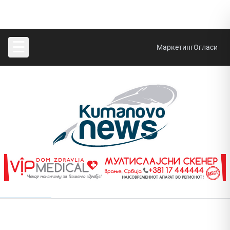
☰
Маркетинг
Огласи