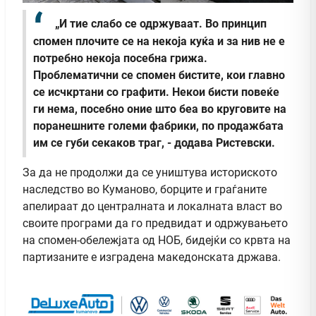
„И тие слабо се одржуваат. Во принцип
спомен плочите се на некоја куќа и за нив не е
потребно некоја посебна грижа.
Проблематични се спомен бистите, кои главно
се исчкртани со графити. Некои бисти повеќе
ги нема, посебно оние што беа во круговите на
поранешните големи фабрики, по продажбата
им се губи секаков траг, - додава Ристевски.
За да не продолжи да се уништува историското
наследство во Куманово, борците и граѓаните
апелираат до централната и локалната власт во
своите програми да го предвидат и одржувањето
на спомен-обележјата од НОБ, бидејќи со крвта на
партизаните е изградена македонската држава.