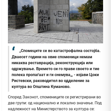
„Спомеците се во катастрофална состојба.
Дваесет години на овие споменици немам
никаква реставрација, реконструкција или
одржување. Времето си го прави своето и тие
полека пропаѓаат и ги снемува„, - изјави Цоки
Ристевски, раководител во одделение за
култура во Општина Куманово.
Според Законот, спомениците се регистрирани во
две групи: од национално и локално значење. Под
надлежност на Министерството за култура се: