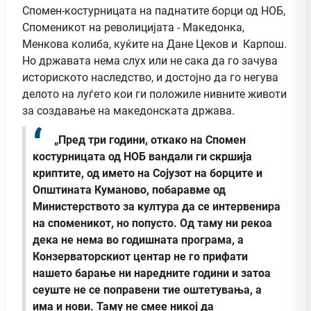
Спомен-костурницата на паднатите борци од НОБ,
Споменикот на револицијата - Македонка,
Менкова колиба, куќите на Дане Цеков и Карпош.
Но државата нема слух или не сака да го зачува
историското наследство, и достојно да го негува
делото на луѓето кои ги положиле нивните животи
за создавање на македонската држава.
„Пред три години, откако на Спомен
костурницата од НОБ вандали ги скршија
криптите, од името на Сојузот на борците и
Општината Куманово, побаравме од
Министерството за култура да се интервенира
на споменикот, но попусто. Од таму ни рекоа
дека не нема во годишната програма, а
Конзерваторскиот центар не го прифати
нашето барање ни наредните години и затоа
сеуште не се поправени тие оштетувања, а
има и нови. Таму не смее никој да