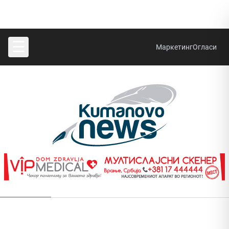
☰
Маркетинг
Огласи