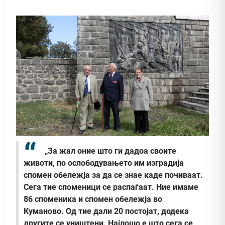
„За жал оние што ги дадоа своите
животи, по ослободувањето им изградија
спомен обележја за да се знае каде почиваат.
Сега тие споменици се распаѓаат. Ние имаме
86 споменика и спомен обележја во
Куманово. Од тие дали 20 постојат, додека
другите се уништени. Најлошо е што сега се