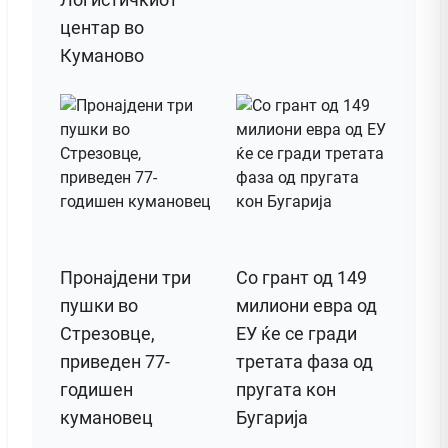
центар во
Куманово
Пронајдени три
Со грант од 149
пушки во
милиони евра од
Стрезовце,
ЕУ ќе се гради
приведен 77-
третата фаза од
годишен
пругата кон
кумановец
Бугарија