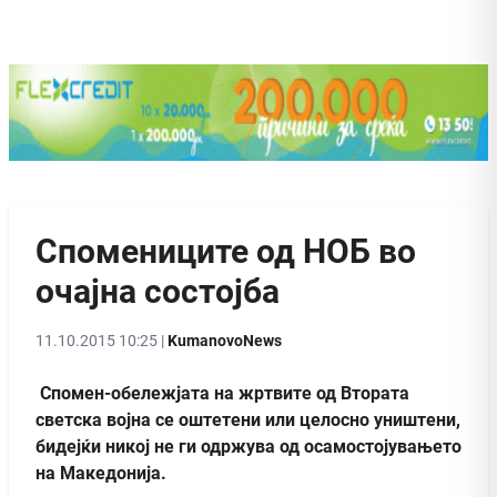
Спомениците од НОБ во
очајна состојба
11.10.2015 10:25 |
KumanovoNews
Спомен-обележјата на жртвите од Втората
светска војна се оштетени или целосно уништени,
бидејќи никој не ги одржува од осамостојувањето
на Македонија.