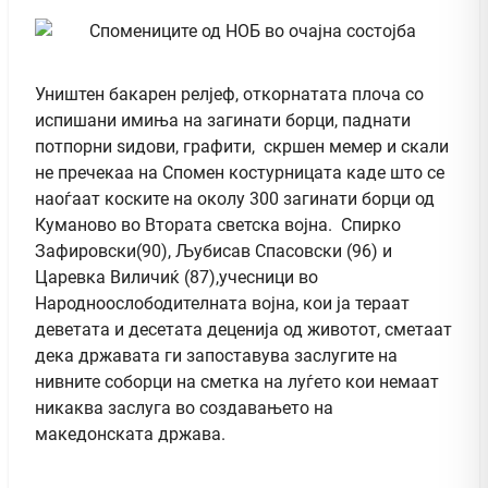
Уништен бакарен релјеф, откорнатата плоча со
испишани имиња на загинати борци, паднати
потпорни ѕидови, графити, скршен мемер и скали
не пречекаа на Спомен костурницата каде што се
наоѓаат коските на околу 300 загинати борци од
Куманово во Втората светска војна. Спирко
Зафировски(90), Љубисав Спасовски (96) и
Царевка Виличиќ (87),учесници во
Народноослободителната војна, кои ја тераат
деветата и десетата деценија од животот, сметаат
дека државата ги запоставува заслугите на
нивните соборци на сметка на луѓето кои немаат
никаква заслуга во создавањето на
македонската држава.