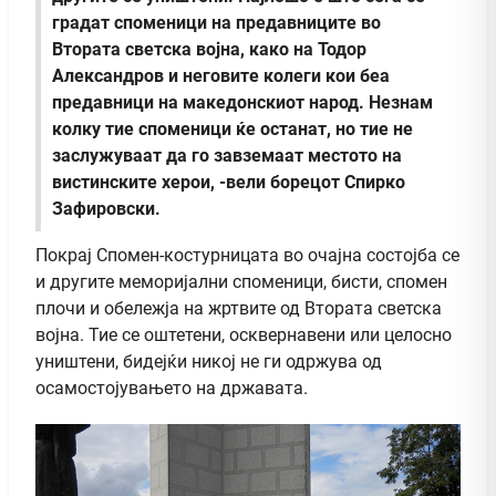
градат споменици на предавниците во
Втората светска војна, како на Тодор
Александров и неговите колеги кои беа
предавници на македонскиот народ. Незнам
колку тие споменици ќе останат, но тие не
заслужуваат да го завземаат местото на
вистинските херои, -вели борецот Спирко
Зафировски.
Покрај Спомен-костурницата во очајна состојба се
и другите меморијални споменици, бисти, спомен
плочи и обележја на жртвите од Втората светска
војна. Тие се оштетени, осквернавени или целосно
уништени, бидејќи никој не ги одржува од
осамостојувањето на државата.