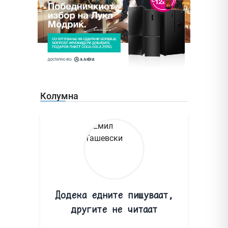
Колумна
Додека едните пишуваат,
другите не читаат