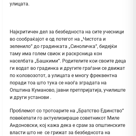
улицата.
Најкритичен дел за безбедноста на сите учесници
во сообраќајот е од потегот на „Чистота и
зеленило“ до градинката „Синоличка“, бидејќи
таму има голем свиок и раскрсница кон
населбата „Башкими“. Родителите кои своите деца
ги водат во градинка и другите граѓани се движат
по коловозотот, а улицата е многу фреквентна
поради тоа што тука се наоѓа зградата на
Општина Куманово, јавни претпријатија, училиште
и други установи .
Проблемот со тротоарите на „Братство Единство“
повеќепати го актуелизираше советникот Миле
Андоновски, кој кажа дека е срам за општинските
власти што не се грижат за безбеднсота на