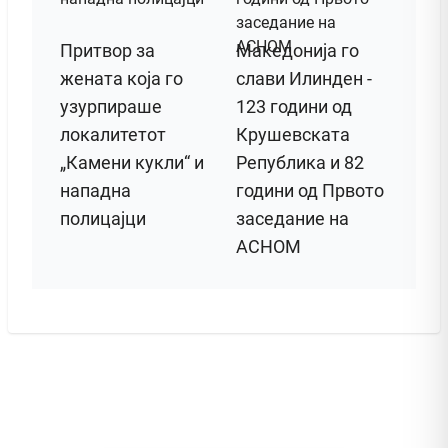
Притвор за
Македонија го
жената која го
слави Илинден -
узурпираше
123 години од
локалитетот
Крушевската
„Камени кукли“ и
Република и 82
нападна
години од Првото
полицајци
заседание на
АСНОМ