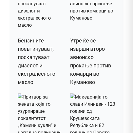
Бензините
Утре ќе се
поевтинуваат,
изврши второ
поскапуваат
авионско
дизелот и
прскање против
екстралесното
комарци во
масло
Куманово