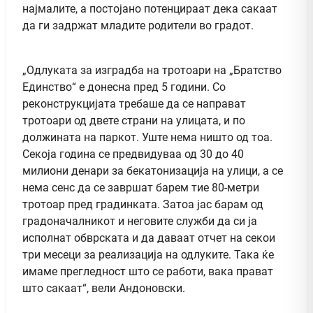
најмалите, а постојано потенцираат дека сакаат
да ги задржат младите родители во градот.
„Одлуката за изградба на тротоари на „Братство
Единство“ е донесна пред 5 години. Со
реконструкцијата требаше да се направат
тротоари од двете страни на улицата, и по
должината на паркот. Уште нема ништо од тоа.
Секоја година се предвидуваа од 30 до 40
милиони денари за бекатонизација на улици, а се
нема сенс да се завршат барем тие 80-метри
тротоар пред градинката. Затоа јас барам од
градоначалникот и неговите служби да си ја
исполнат обврската и да даваат отчет на секои
три месеци за реализација на одлуките. Така ќе
имаме прегледност што се работи, вака прават
што сакаат“, вели Андоновски.