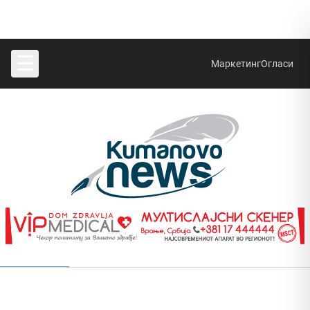
☰
Маркетинг
Огласи