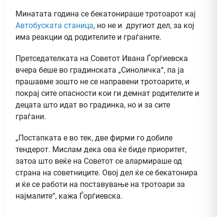
Минатата година се бекатонираше тротоарот кај
Автобуската станица
, но не и другиот дел, за кој
има реакции од родителите и граѓаните.
Претседателката на Советот Ивана Ѓорѓиевска
вчера беше во градинската „Синоличка“, па ја
прашавме зошто не се направени тротоарите, и
покрај сите опасности кои ги демнат родителите и
децата што идат во градинка, но и за сите
граѓани.
„Постапката е во тек, две фирми го добиле
тендерот. Мислам дека ова ќе биде приоритет,
затоа што веќе на Советот се алармираше од
страна на советниците. Овој дел ќе се бекатонира
и ќе се работи на поставување на тротоари за
најмалите“, кажа Ѓорѓиевска.