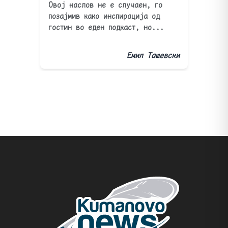
Овој наслов не е случаен, го
позајмив како инспирација од
гостин во еден подкаст, но...
Емил Ташевски