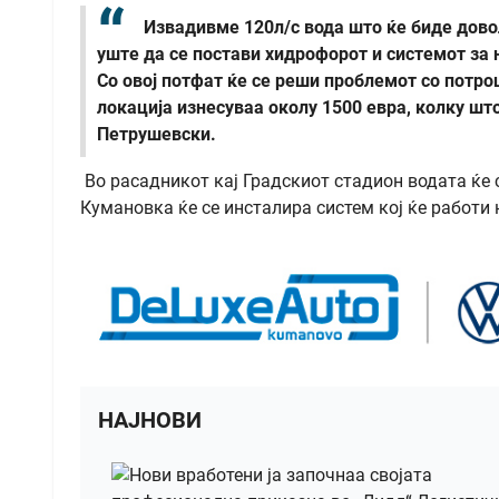
Извадивме 120л/с вода што ќе биде дово
уште да се постави хидрофорот и системот за 
Со овој потфат ќе се реши проблемот со потро
локација изнесуваа околу 1500 евра, колку ш
Петрушевски.
Во расадникот кај Градскиот стадион водата ќе с
Кумановка ќе се инсталира систем кој ќе работи 
НАЈНОВИ