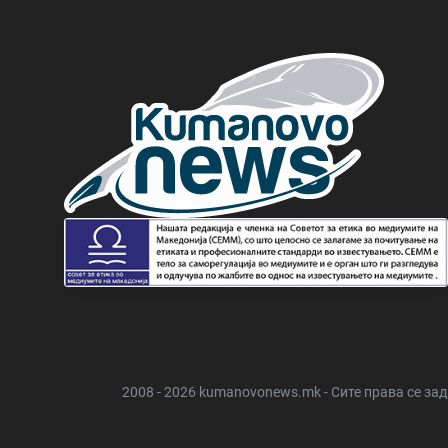
2008 - 2026 kumanovonews.mk - Сите права се за