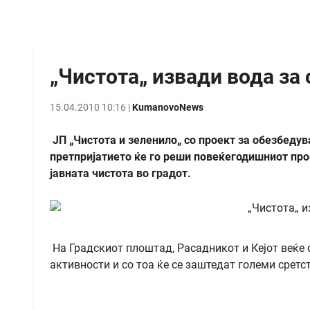
„Чистота„ извади вода за
15.04.2010 10:16 |
KumanovoNews
ЈП „Чистота и зеленило„ со проект за обезбедув
претпријатието ќе го реши повеќегодишниот пр
јавната чистота во градот.
На Градскиот плоштад, Расадникот и Кејот веќе с
активности и со тоа ќе се заштедат големи сретс