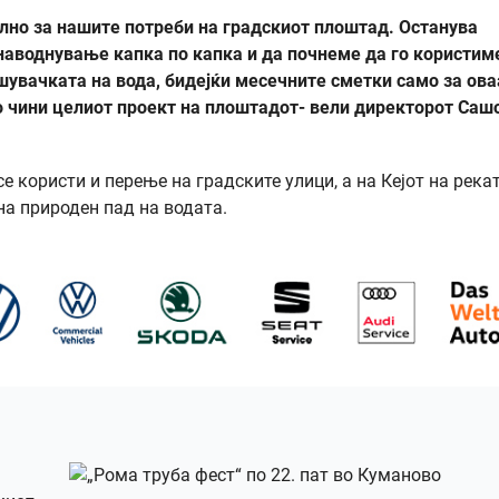
лно за нашите потреби на градскиот плоштад. Останува
наводнување капка по капка и да почнеме да го користим
шувачката на вода, бидејќи месечните сметки само за ова
то чини целиот проект на плоштадот- вели директорот Саш
е користи и перење на градските улици, а на Кејот на река
на природен пад на водата.