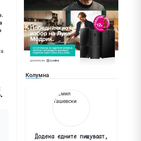
е.
а
о
та
Колумна
Додека едните пишуваат,