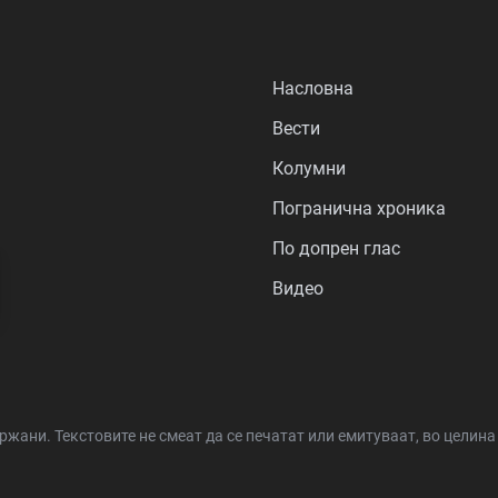
Насловна
Вести
Колумни
Погранична хроника
По допрен глас
Видео
држани.
Текстовите не смеат да се печатат или емитуваат, во целин