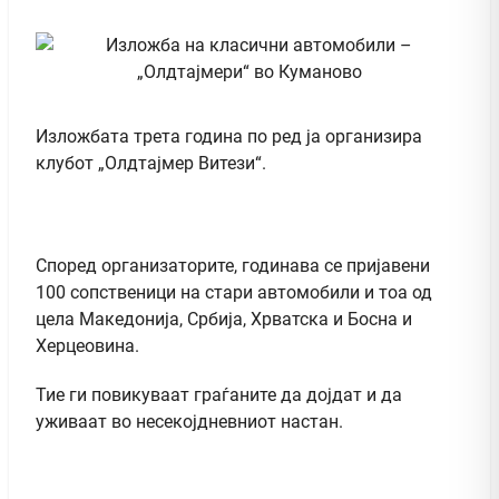
Изложбата трета година по ред ја организира
клубот „Олдтајмер Витези“.
Според организаторите, годинава се пријавени
100 сопственици на стари автомобили и тоа од
цела Македонија, Србија, Хрватска и Босна и
Херцеовина.
Тие ги повикуваат граѓаните да дојдат и да
уживаат во несекојдневниот настан.