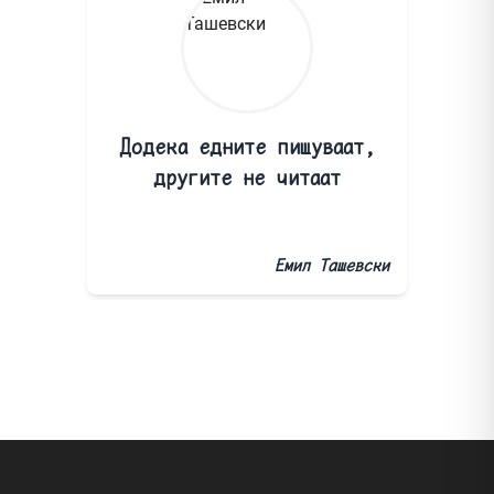
Додека едните пишуваат,
другите не читаат
Емил Ташевски