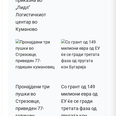
приказна во
„Лидл“
Логистичкиот
центар во
Куманово
Пронајдени три
Со грант од 149
пушки во
милиони евра од
Стрезовце,
ЕУ ќе се гради
приведен 77-
третата фаза од
годишен
пругата кон