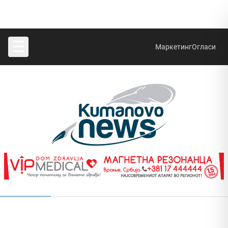
☰
Маркетинг
Огласи