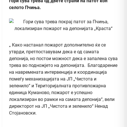
гори сува трева од двете страни на патот кон
селото Пчиња.
„ Како настанал пожарот дополнително ќе се
утврди, претпоставувам дека е од самата
депонија, но постои можност дека е запалена сува
трева во подножјето на депонијата. Благодарение
на навремената интервенција и координација
помеѓу механизацијата на ЈП „Чистота и
зеленило“ и Територијалната противпожарна
единица Куманово, пожарот е успешно
локализиран во рамки на самата депонија“, вели
директорот на ЈП „Чистота и зеленило“ Ненад
Стојановски.