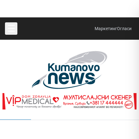
☰
Маркетинг
Огласи