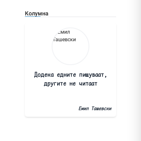
Колумна
Додека едните пишуваат,
другите не читаат
Емил Ташевски