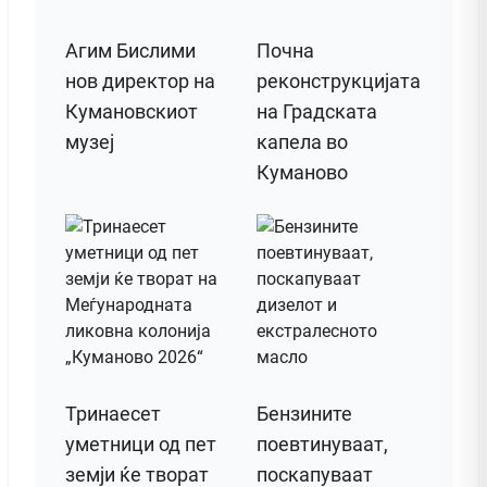
Агим Бислими
Почна
нов директор на
реконструкцијата
Кумановскиот
на Градската
музеј
капела во
Куманово
Тринаесет
Бензините
уметници од пет
поевтинуваат,
земји ќе творат
поскапуваат