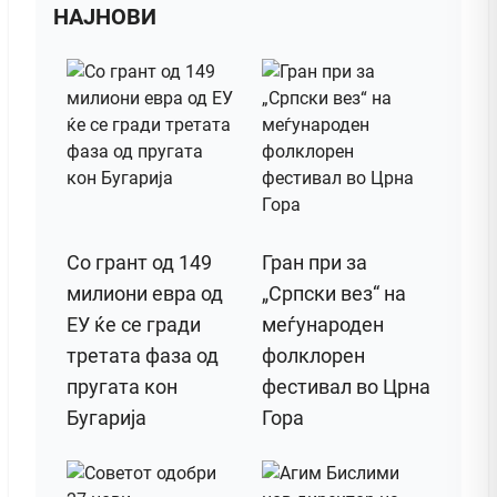
НАЈНОВИ
Со грант од 149
Гран при за
милиони евра од
„Српски вез“ на
ЕУ ќе се гради
меѓународен
третата фаза од
фолклорен
пругата кон
фестивал во Црна
Бугарија
Гора