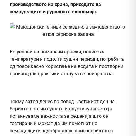
производството на храна, приходите на
земјоделците и руралната економија.
Во услови на намалени врнежи, повисоки
температури и подолги сушни периоди, потребата
од поефикасно користење на водата и поотпорни
производни практики станува сè поизразена.
Токму затоа денес по повод Светскиот ден на
борбата против сушата и опустинувањето ја
истакнуваме важноста за решенија што се
тестирани и можат да им помогнат на
земјоделците подобро да се приспособат кон