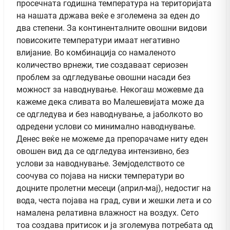
просечната годишна температура на територијата
на нашата држава веќе е зголемена за еден до
два степени. За континенталните овошни видови
повисоките температури имаат негативно
влијание. Во комбинација со намаленото
количество врнежи, тие создаваат сериозен
проблем за одгледување овошни насади без
можност за наводнување. Некогаш можевме да
кажеме дека сливата во Малешевијата може да
се одгледува и без наводнување, а јаболкото во
одредени услови со минимално наводнување.
Денес веќе не можеме да препорачаме ниту еден
овошен вид да се одгледува интензивно, без
услови за наводнување. Земјоделството се
соочува со појава на ниски температури во
доцните пролетни месеци (април-мај), недостиг на
вода, честа појава на град, суви и жешки лета и со
намалена релативна влажност на воздух. Сето
тоа создава притисок и ја зголемува потребата од