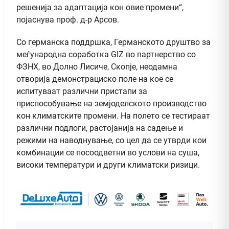
решенија за адаптација кон овие промени“,
појаснува проф. д-р Арсов.
Со германска поддршка, Германското друштво за
меѓународна соработка GIZ во партнерство со
ФЗНХ, во Долно Лисиче, Скопје, неодамна
отворија демонстрациско поле на кое се
испитуваат различни пристапи за
приспособување на земјоделското производство
кон климатските промени. На полето се тестираат
различни подлоги, растојанија на садење и
режими на наводнување, со цел да се утврди кои
комбинации се посоодветни во услови на суша,
високи температури и други климатски ризици.