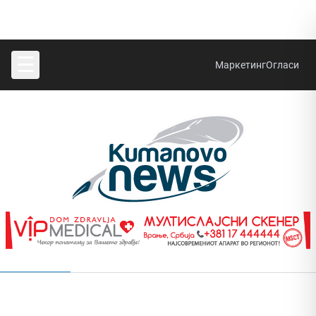
☰
Маркетинг
Огласи