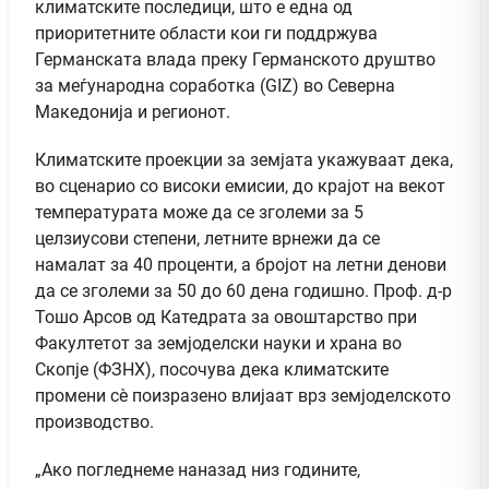
климатските последици, што е една од
приоритетните области кои ги поддржува
Германската влада преку Германското друштво
за меѓународна соработка (GIZ) во Северна
Македонија и регионот.
Климатските проекции за земјата укажуваат дека,
во сценарио со високи емисии, до крајот на векот
температурата може да се зголеми за 5
целзиусови степени, летните врнежи да се
намалат за 40 проценти, а бројот на летни денови
да се зголеми за 50 до 60 дена годишно. Проф. д-р
Тошо Арсов од Катедрата за овоштарство при
Факултетот за земјоделски науки и храна во
Скопје (ФЗНХ), посочува дека климатските
промени сè поизразено влијаат врз земјоделското
производство.
„Ако погледнеме наназад низ годините,