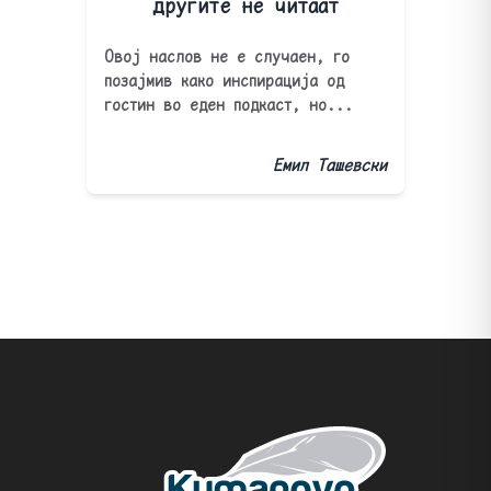
другите не читаат
Овој наслов не е случаен, го
позајмив како инспирација од
гостин во еден подкаст, но...
Емил Ташевски