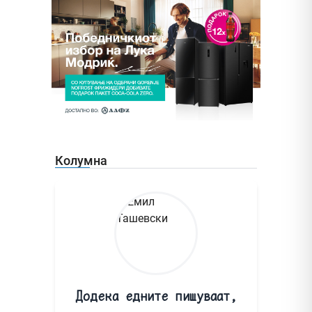
Колумна
Додека едните пишуваат,